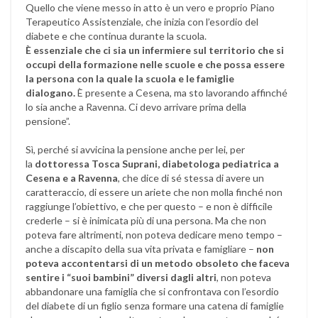
Quello che viene messo in atto è un vero e proprio Piano
Terapeutico Assistenziale, che inizia con l’esordio del
diabete e che continua durante la scuola.
È essenziale che ci sia un infermiere sul territorio che si
occupi della formazione nelle scuole e che possa essere
la persona con la quale la scuola e le famiglie
dialogano.
È presente a Cesena, ma sto lavorando affinché
lo sia anche a Ravenna. Ci devo arrivare prima della
pensione”.
Sì, perché si avvicina la pensione anche per lei, per
la
dottoressa Tosca Suprani, diabetologa pediatrica a
Cesena e a Ravenna
, che dice di sé stessa di avere un
caratteraccio, di essere un ariete che non molla finché non
raggiunge l’obiettivo, e che per questo – e non è difficile
crederle – si è inimicata più di una persona. Ma che non
poteva fare altrimenti, non poteva dedicare meno tempo –
anche a discapito della sua vita privata e famigliare –
non
poteva accontentarsi di un metodo obsoleto che faceva
sentire i “suoi bambini” diversi dagli altri
, non poteva
abbandonare una famiglia che si confrontava con l’esordio
del diabete di un figlio senza formare una catena di famiglie