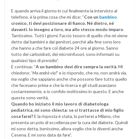
E quando arriva il giorno in cui finalmente la intervisto al
telefono, è la prima cosa che mi dice: “
Con un
bambino
cronico, ti devi posizionare di fianco. Né dietro, né
davanti. Io insegno a loro, ma allo stesso modo imparo
.
Tantissimo. Tutti i giorni. Faccio tesoro di quello che mi viene
detto dai bambini e dai genitori, perché alla fine sono loro
che hanno a che fare col diabete 24 ore al giorno. Sanno
tutto dei carboidrati, dei microinfusori, sono informati su
qualsiasi tipo di presidio”.
E continua: “
A un bambino devi dire sempre la verità.
Mi
chiedono: ‘
Ma andrà via?
’ e io rispondo, che no, non andrà via,
ma voglio che sappiano anche che possono fare tutto quello
che facevano prima e che la ricerca e gli studi avanzano
costantemente, e io confido moltissimo in questo. E anche
queste sono verità.
Quando ho iniziato il mio lavoro di diabetologa
pediatrica, mi sono chiesta: se si trattasse di mio figlio
cosa farei?
E la risposta è stata, lo porterei a Milano, che
presenta un polo di eccellenza per la cura del diabete. Quindi
mi sono detta, benissimo, allora voglio che lo diventi anche
Cesena. E mi sono data da fare”.