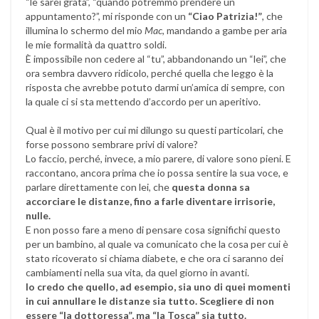
“le sarei grata”, “quando potremmo prendere un
appuntamento?”, mi risponde con un
“Ciao Patrizia!”
, che
illumina lo schermo del mio
Mac
, mandando a gambe per aria
le mie formalità da quattro soldi.
È impossibile non cedere al “tu”, abbandonando un “lei”, che
ora sembra davvero ridicolo, perché quella che leggo è la
risposta che avrebbe potuto darmi un’amica di sempre, con
la quale ci si sta mettendo d’accordo per un aperitivo.
Qual è il motivo per cui mi dilungo su questi particolari, che
forse possono sembrare privi di valore?
Lo faccio, perché, invece, a mio parere, di valore sono pieni. E
raccontano, ancora prima che io possa sentire la sua voce, e
parlare direttamente con lei, che
questa donna sa
accorciare le distanze, fino a farle diventare irrisorie,
nulle.
E non posso fare a meno di pensare cosa significhi questo
per un bambino, al quale va comunicato che la cosa per cui è
stato ricoverato si chiama diabete, e che ora ci saranno dei
cambiamenti nella sua vita, da quel giorno in avanti.
Io credo che quello, ad esempio, sia uno di quei momenti
in cui annullare le distanze sia tutto. Scegliere di non
essere “la dottoressa”, ma “la Tosca” sia tutto.