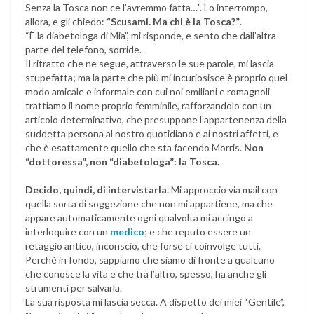
Senza la Tosca non ce l’avremmo fatta…”. Lo interrompo,
allora, e gli chiedo:
“Scusami. Ma chi è la Tosca?”
.
“È la diabetologa di Mia”, mi risponde, e sento che dall’altra
parte del telefono, sorride.
Il ritratto che ne segue, attraverso le sue parole, mi lascia
stupefatta; ma la parte che più mi incuriosisce è proprio quel
modo amicale e informale con cui noi emiliani e romagnoli
trattiamo il nome proprio femminile, rafforzandolo con un
articolo determinativo, che presuppone l’appartenenza della
suddetta persona al nostro quotidiano e ai nostri affetti, e
che è esattamente quello che sta facendo Morris.
Non
“dottoressa”, non “diabetologa”: la Tosca.
Decido, quindi, di intervistarla.
Mi approccio via mail con
quella sorta di soggezione che non mi appartiene, ma che
appare automaticamente ogni qualvolta mi accingo a
interloquire con un
medico
; e che reputo essere un
retaggio antico, inconscio, che forse ci coinvolge tutti.
Perché in fondo, sappiamo che siamo di fronte a qualcuno
che conosce la vita e che tra l’altro, spesso, ha anche gli
strumenti per salvarla.
La sua risposta mi lascia secca. A dispetto dei miei “Gentile”,