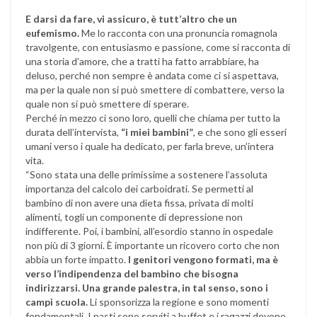
E darsi da fare, vi assicuro, è tutt’altro che un
eufemismo.
Me lo racconta con una pronuncia romagnola
travolgente, con entusiasmo e passione, come si racconta di
una storia d’amore, che a tratti ha fatto arrabbiare, ha
deluso, perché non sempre è andata come ci si aspettava,
ma per la quale non si può smettere di combattere, verso la
quale non si può smettere di sperare.
Perché in mezzo ci sono loro, quelli che chiama per tutto la
durata dell’intervista,
“i miei bambini”
, e che sono gli esseri
umani verso i quale ha dedicato, per farla breve, un’intera
vita.
“Sono stata una delle primissime a sostenere l’assoluta
importanza del calcolo dei carboidrati. Se permetti al
bambino di non avere una dieta fissa, privata di molti
alimenti, togli un componente di depressione non
indifferente. Poi, i bambini, all’esordio stanno in ospedale
non più di 3 giorni. È importante un ricovero corto che non
abbia un forte impatto.
I genitori vengono formati, ma è
verso l’indipendenza del bambino che bisogna
indirizzarsi. Una grande palestra, in tal senso, sono i
campi scuola.
Li sponsorizza la regione e sono momenti
fondamentali. I pasti sono serviti a buffet e i ragazzi devono