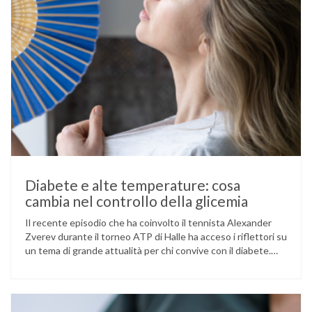
Diabete e alte temperature: cosa
cambia nel controllo della glicemia
Il recente episodio che ha coinvolto il tennista Alexander
Zverev durante il torneo ATP di Halle ha acceso i riflettori su
un tema di grande attualità per chi convive con il diabete.
L’atleta, che ha il diabete di tipo 1, ha raccontato che
un’anomalia nella rilevazione del sensore di monitoraggio del
glucosio lo aveva portato …