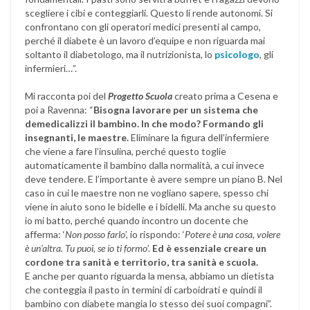
scegliere i cibi e conteggiarli. Questo li rende autonomi. Si
confrontano con gli operatori medici presenti al campo,
perché il diabete è un lavoro d’equipe e non riguarda mai
soltanto il diabetologo, ma il nutrizionista, lo
psicologo
, gli
infermieri…”.
Mi racconta poi del
Progetto Scuola
creato prima a Cesena e
poi a Ravenna: “
Bisogna lavorare per un sistema che
demedicalizzi il bambino. In che modo? Formando gli
insegnanti, le maestre.
Eliminare la figura dell’infermiere
che viene a fare l’insulina, perché questo toglie
automaticamente il bambino dalla normalità, a cui invece
deve tendere. E l’importante è avere sempre un piano B. Nel
caso in cui le maestre non ne vogliano sapere, spesso chi
viene in aiuto sono le bidelle e i bidelli. Ma anche su questo
io mi batto, perché quando incontro un docente che
afferma: ‘
Non posso farlo
’, io rispondo: ‘
Potere è una cosa, volere
è un’altra. Tu puoi, se io ti formo
’.
Ed è essenziale creare un
cordone tra sanità e territorio, tra sanità e scuola.
E anche per quanto riguarda la mensa, abbiamo un dietista
che conteggia il pasto in termini di carboidrati e quindi il
bambino con diabete mangia lo stesso dei suoi compagni”.