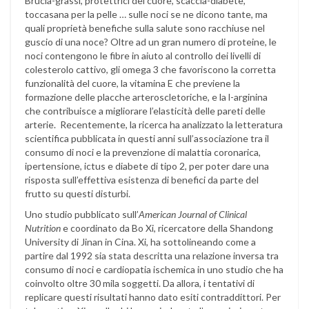
Brucia-grassi, protettrici del cuore, scaccia-diabete,
toccasana per la pelle … sulle noci se ne dicono tante, ma
quali proprietà benefiche sulla salute sono racchiuse nel
guscio di una noce? Oltre ad un gran numero di proteine, le
noci contengono le fibre in aiuto al controllo dei livelli di
colesterolo cattivo, gli omega 3 che favoriscono la corretta
funzionalità del cuore, la vitamina E che previene la
formazione delle placche arteroscletoriche, e la l-arginina
che contribuisce a migliorare l’elasticità delle pareti delle
arterie. Recentemente, la ricerca ha analizzato la letteratura
scientifica pubblicata in questi anni sull’associazione tra il
consumo di noci e la prevenzione di malattia coronarica,
ipertensione, ictus e diabete di tipo 2, per poter dare una
risposta sull’effettiva esistenza di benefici da parte del
frutto su questi disturbi.
Uno studio pubblicato sull’
American Journal of Clinical
Nutrition
e coordinato da Bo Xi, ricercatore della Shandong
University di Jinan in Cina. Xi, ha sottolineando come a
partire dal 1992 sia stata descritta una relazione inversa tra
consumo di noci e cardiopatia ischemica in uno studio che ha
coinvolto oltre 30 mila soggetti. Da allora, i tentativi di
replicare questi risultati hanno dato esiti contraddittori. Per