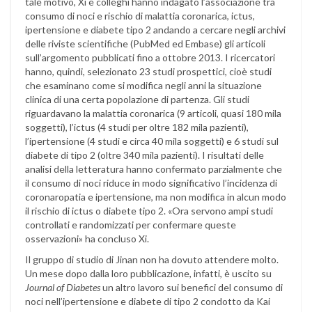
tale motivo, Xi e colleghi hanno indagato l’associazione tra
consumo di noci e rischio di malattia coronarica, ictus,
ipertensione e diabete tipo 2 andando a cercare negli archivi
delle riviste scientifiche (PubMed ed Embase) gli articoli
sull’argomento pubblicati fino a ottobre 2013. I ricercatori
hanno, quindi, selezionato 23 studi prospettici, cioè studi
che esaminano come si modifica negli anni la situazione
clinica di una certa popolazione di partenza. Gli studi
riguardavano la malattia coronarica (9 articoli, quasi 180 mila
soggetti), l’ictus (4 studi per oltre 182 mila pazienti),
l’ipertensione (4 studi e circa 40 mila soggetti) e 6 studi sul
diabete di tipo 2 (oltre 340 mila pazienti). I risultati delle
analisi della letteratura hanno confermato parzialmente che
il consumo di noci riduce in modo significativo l’incidenza di
coronaropatia e ipertensione, ma non modifica in alcun modo
il rischio di ictus o diabete tipo 2. «Ora servono ampi studi
controllati e randomizzati per confermare queste
osservazioni» ha concluso Xi.
Il gruppo di studio di Jinan non ha dovuto attendere molto.
Un mese dopo dalla loro pubblicazione, infatti, è uscito su
Journal of Diabetes
un altro lavoro sui benefici del consumo di
noci nell’ipertensione e diabete di tipo 2 condotto da Kai