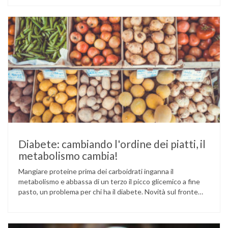
Cina e Birmania dove i semi e l’olio che ne deriva vengono
utilizzati per la preparazione di numerosi piatti, ma …
Diabete: cambiando l'ordine dei piatti, il
metabolismo cambia!
Mangiare proteine prima dei carboidrati inganna il
metabolismo e abbassa di un terzo il picco glicemico a fine
pasto, un problema per chi ha il diabete. Novità sul fronte
alimentazione e gestione della glicemia per le persone con
diabete. Due studi dell’Università di Pisa hanno scoperto
come ingannare il metabolismo ed evitare che gli zuccheri …