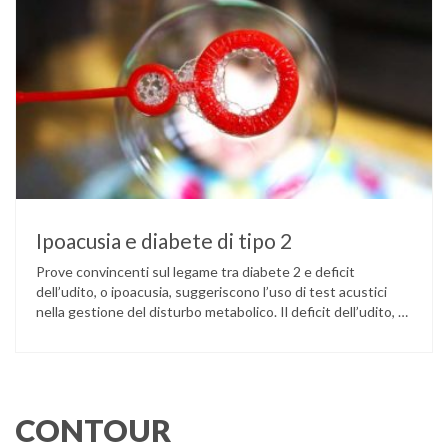
Ipoacusia e diabete di tipo 2
Prove convincenti sul legame tra diabete 2 e deficit
dell’udito, o ipoacusia, suggeriscono l’uso di test acustici
nella gestione del disturbo metabolico. Il deficit dell’udito, o
ipoacusia, è una disabilità diffusa che colpisce circa il 12%
degli italiani e solo l’11% di chi ne ha realmente bisogno
ricorre all’uso di un apparecchio acustico. L’ipoacusia è …
CONTOUR