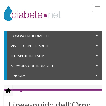
Toggle 
CONOSCERE IL DIABETE
VIVERE CON IL DIABETE
IL DIABETE IN ITALIA
A TAVOLA CON IL DIABETE
EDICOLA
Linee-guida dell’Oms