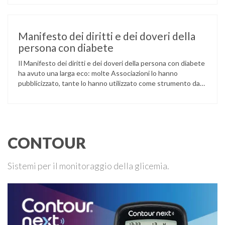
complicanze, sul miglioramento dell’assistenza e degli esiti.
All’interno del Piano sono definiti obiettivi, generali e
specifici, strategie e linee di indirizzo prioritarie. Vengono
pure disegnate …
Manifesto dei diritti e dei doveri della
persona con diabete
Il Manifesto dei diritti e dei doveri della persona con diabete
ha avuto una larga eco: molte Associazioni lo hanno
pubblicizzato, tante lo hanno utilizzato come strumento da
usare nel dialogo con l’Istituzione. Alcune hanno cercato di
farlo recepire dalla Regione (e perfino dalle ASL) sperando di
poter richiamare poi l’Istituzione all’impegno preso (con
scarso …
CONTOUR
Sistemi per il monitoraggio della glicemia.