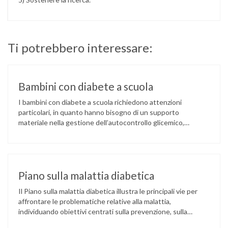
Ti potrebbero interessare:
Bambini con diabete a scuola
I bambini con diabete a scuola richiedono attenzioni
particolari, in quanto hanno bisogno di un supporto
materiale nella gestione dell’autocontrollo glicemico,
elemento fondamentale ed irrinunciabile. Nei confronti dei
bambini di qualsiasi età è indispensabile che la scuola
conosca il diabete di tipo 1, quali sono i suoi rischi e gli
accorgimenti per prevenirli, quali sono le …
Piano sulla malattia diabetica
Il Piano sulla malattia diabetica illustra le principali vie per
affrontare le problematiche relative alla malattia,
individuando obiettivi centrati sulla prevenzione, sulla
diagnosi precoce, sulla gestione della malattia e delle