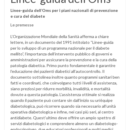
Linee-guida dell’Oms per i piani nazionali di prevenzione
e cura del diabete
Le premesse
L’Organizzazione Mondiale della Sanità afferma a chiare
lettere, in un documento del 1991 intitolato “Linee-guida
per lo sviluppo di un programma nazionale per il diabete
mellito”, l’importanza dell’intervento pubblico di governi e
amministrazioni per assicurare la prevenzione e la cura della
patologia diabetica. Primo punto fondamentale è garantire
l’educazione dei pazienti diabetici all’autocontrollo. Il
documento sottolinea inoltre quanto programmi sanitari ben
fatti e coordinati, che coinvolgano tutti i livelli di assistenza,
siano preziosi per ridurre morbilità, invalidità, e mortalità
dovute a questa patologia. L’assistenza ottimale si realizza
quando il paziente può contare sin dall’inizio su un’équipe
diabetologica, può ricorrere quando sia necessario all’unità
operativa diabetologica e infine, nei casi più seri, al centro
antidiabete. Quest’ultimo deve offrire un ampio spettro di
servizi diabetologici e comprendere almeno un diabetologo-
endocrinologo, due educatori professionali e molti medici