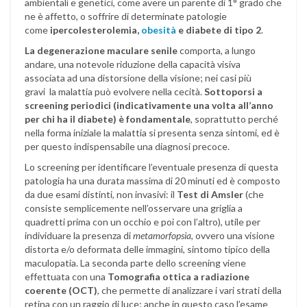
ambientali e genetici, come avere un parente di 1° grado che
ne è affetto, o soffrire di determinate patologie
come
ipercolesterolemia,
obesità
e diabete di tipo 2
.
La degenerazione maculare senile
comporta, a lungo
andare, una notevole riduzione della capacità visiva
associata ad una distorsione della visione; nei casi più
gravi la malattia può evolvere nella cecità.
Sottoporsi a
screening periodici (indicativamente una volta all’anno
per chi ha il diabete) è fondamentale
, soprattutto perché
nella forma iniziale la malattia si presenta senza sintomi, ed è
per questo indispensabile una diagnosi precoce.
Lo screening per identificare l’eventuale presenza di questa
patologia ha una durata massima di 20 minuti ed è composto
da due esami distinti, non invasivi: il
Test di Amsler
(che
consiste semplicemente nell’osservare una griglia a
quadretti prima con un occhio e poi con l’altro), utile per
individuare la presenza di
metamorfopsia
, ovvero una visione
distorta e/o deformata delle immagini, sintomo tipico della
maculopatia. La seconda parte dello screening viene
effettuata con una
Tomografia ottica a radiazione
coerente (OCT)
, che permette di analizzare i vari strati della
retina con un raggio di luce: anche in questo caso l’esame