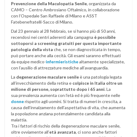
Prevenzione della Maculopatia Senile
, organizzata da
CAMO – Centro Ambrosiano Oftalmico, in collaborazione
con l’Ospedale San Raffaele di Milano e ASST
Fatebenefratelli-Sacco di Milano.
Dal 23 gennaio al 28 febbraio, se si hanno più di 50 anni,
recendosi nei centri aderenti alla campagna
è possibile
sottoporsi a screening gratuiti per questa importante
patologia della vista
che, se non diagnosticata in tempo,
può portare anche alla cecità. Gli esami saranno effettuati
da equipe medico-
infermieristiche
altamente specializzate,
con l’ausilio di attrezzature mediche all’avanguardia.
La
degenerazione maculare senile
è una patologia legata
all’invecchiamento della retina e
colpisce in Italia oltre un
milione di persone, soprattutto dopo i 65 anni
. La
sua prevalenza aumenta con l’età ed è più frequente nelle
donne
rispetto agli uomini. Si tratta di numeri in crescita, a
causa dell’innalzamento dell’aspettativa di vita, che aumenta
la popolazione anziana potenzialmente candidata alla
malattia.
Tra i fattori di rischio della degenerazione maculare senile,
oltre ovviamente all’
età avanzata
, ci sono anche fattori