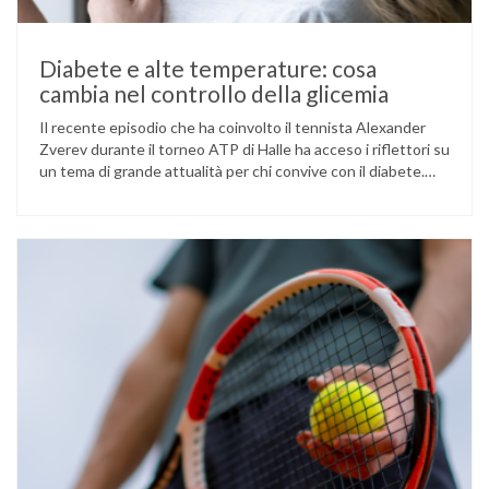
Diabete e alte temperature: cosa
cambia nel controllo della glicemia
Il recente episodio che ha coinvolto il tennista Alexander
Zverev durante il torneo ATP di Halle ha acceso i riflettori su
un tema di grande attualità per chi convive con il diabete.
L’atleta, che ha il diabete di tipo 1, ha raccontato che
un’anomalia nella rilevazione del sensore di monitoraggio del
glucosio lo aveva portato …