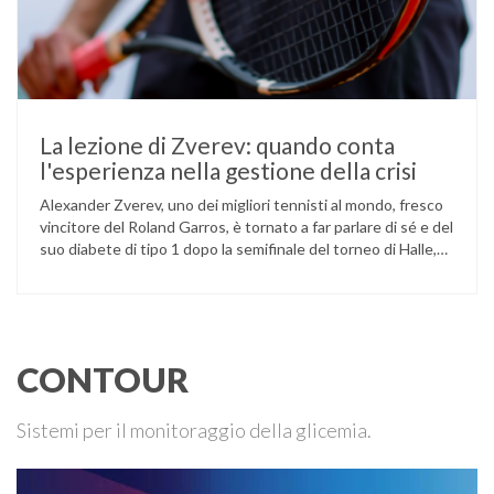
La lezione di Zverev: quando conta
l'esperienza nella gestione della crisi
Alexander Zverev, uno dei migliori tennisti al mondo, fresco
vincitore del Roland Garros, è tornato a far parlare di sé e del
suo diabete di tipo 1 dopo la semifinale del torneo di Halle,
persa contro Taylor Fritz. Il tennista tedesco ha raccontato
che un malfunzionamento del sensore per il monitoraggio
continuo del glucosio (CGM) …
CONTOUR
Sistemi per il monitoraggio della glicemia.