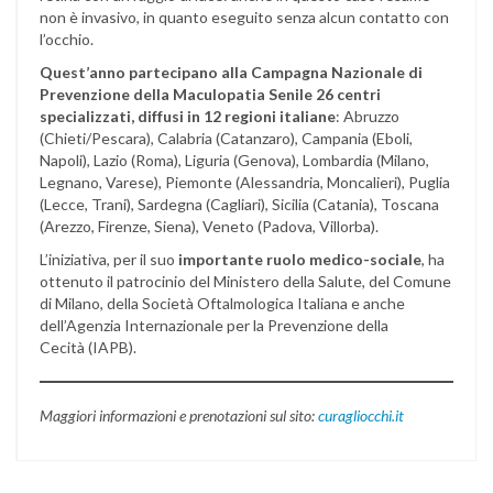
non è invasivo, in quanto eseguito senza alcun contatto con
l’occhio.
Quest’anno partecipano alla Campagna Nazionale di
Prevenzione della Maculopatia Senile 26 centri
specializzati, diffusi in 12 regioni italiane
: Abruzzo
(Chieti/Pescara), Calabria (Catanzaro), Campania (Eboli,
Napoli), Lazio (Roma), Liguria (Genova), Lombardia (Milano,
Legnano, Varese), Piemonte (Alessandria, Moncalieri), Puglia
(Lecce, Trani), Sardegna (Cagliari), Sicilia (Catania), Toscana
(Arezzo, Firenze, Siena), Veneto (Padova, Villorba).
L’iniziativa, per il suo
importante ruolo medico-sociale
, ha
ottenuto il patrocinio del Ministero della Salute, del Comune
di Milano, della Società Oftalmologica Italiana e anche
dell’Agenzia Internazionale per la Prevenzione della
Cecità (IAPB).
Maggiori informazioni e prenotazioni sul sito:
curagliocchi.it