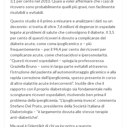
3,1 per cento nel 2010. Quasi a voler affermare che i casi di
ricovero sono probabilmente quelli più gravi, non facilmente
risolvibili o evitabili.
Questo studio è il primo a misurare e analizzare i dati su un
decennio: si tratta di oltre 7,6 milioni di degenze in ospedale
legate ai problemi di salute che coinvolgono il diabete. Il 3,5
per cento di questi ricoveri è dovuto a complicanze del
diabete acute, come coma ipoglicemico o – più
frequentemente – per il 94,4 per cento dei ricoveri per
complicanze acute, come chetoacidosi e iperosmolarità.
”Questi ricoveri ospedalieri – spiega la professoressa
Graziella Bruno – sono in larga parte evitabili attraverso
l’istruzione del paziente all’automonitoraggio glicemico e alla
rapida correzione dell’iperglicemia, spesso presente in corso
di altre malattie acute intercorrenti”. Inutile dire che il
rapporto con il proprio diabetologo sia fondamentale nello
scongiurare ricoveri ospedalieri, risolvendo ben prima il
problema della iperglicemia. ”L’ipoglicemia invece”, commenta
Stefano Del Prato, presidente della Società Italiana di
Diabetologia – “è largamente dovuta alle stesse terapie
anti-diabetiche”.
Ma qual è l’identikit di chi va incontro a queste