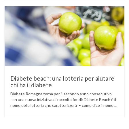
che la salute non è esclusivamente un problema individuale
…
Diabete beach: una lotteria per aiutare
chi ha il diabete
Diabete Romagna torna per il secondo anno consecutivo
con una nuova iniziativa di raccolta fondi: Diabete Beach è il
nome della lotteria che caratterizzerà – come dice il nome –
l’estate, concludendosi il 7 settembre con l’estrazione dei
vincitori. L’associazione ha già ottenuto alcuni risultati con
iniziative di questo tipo: è stato per esempio sviluppato …