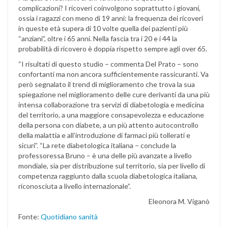
complicazioni? I ricoveri coinvolgono soprattutto i giovani,
ossia i ragazzi con meno di 19 anni: la frequenza dei ricoveri
in queste età supera di 10 volte quella dei pazienti più
“anziani”, oltre i 65 anni. Nella fascia tra i 20 e i 44 la
probabilità di ricovero è doppia rispetto sempre agli over 65.
“I risultati di questo studio – commenta Del Prato – sono
confortanti ma non ancora sufficientemente rassicuranti. Va
però segnalato il trend di miglioramento che trova la sua
spiegazione nel miglioramento delle cure derivanti da una più
intensa collaborazione tra servizi di diabetologia e medicina
del territorio, a una maggiore consapevolezza e educazione
della persona con diabete, a un più attento autocontrollo
della malattia e all’introduzione di farmaci più tollerati e
sicuri”. “La rete diabetologica italiana – conclude la
professoressa Bruno – è una delle più avanzate a livello
mondiale, sia per distribuzione sul territorio, sia per livello di
competenza raggiunto dalla scuola diabetologica italiana,
riconosciuta a livello internazionale”.
Eleonora M. Viganò
Fonte:
Quotidiano sanità