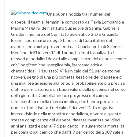
Una buona notizia tra i numeri del
diabete. Il team al femminile composto da Flavia Lombardo e
Marina Maggini, dell’Istituto Superiore di Sanità, Gabriella
Gruden, membro del Comitato Scientifico SID e Graziella
Bruno, coordinatore degli Standard di Cura italiani del
diabete, entrambe provenienti dal Dipartimento di Scienze
Mediche dell’Università di Torino, ha infatti analizzato i
ricoveri ospedalieri dovuti alle complicanze del diabete, come
crisi ipoglicemiche, iperglicemia, iperosmolarità e
chetoacidosi. Il risultato? Vi è un calo del 51 per cento nei
ricoveri, segno di una più corretta gestione del diabete e di
una migliore adesione alla terapia, probabilmente più precisa
e utile per mantenere un buon valore della glicemia nel corso
della giornata. Complici anche i progressi nel campo
farmaceutico e nella ricerca medica, che hanno portato a
questi ottimi risultati nel calo di ricoveri. Dato negativo
invece risiede nella mortalità ospedaliera, dovuta a queste
stesse complicanze del diabete, rimasta invariata nei dieci
anni analizzati e pari al 7,6 per cento. In aumento la mortalità
per coma ipoglicemico che dall’1,9 per cento del 2009 sale al