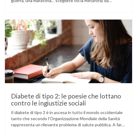
guerra, una maratona… scegliete voi la metafora) da
affrontare da soli, grazie alla nostra forza di volontà e alle
nostre capacità. Questa immagine dell’eroe solitario contro
le avversità della vita può essere un forte stimolo a reagire
con responsabilità …
Diabete di tipo 2: le poesie che lottano
contro le ingiustizie sociali
Il diabete di tipo 2 è in ascesa in tutto il mondo occidentale
tanto che secondo l’Organizzazione Mondiale della Sanità
rappresenta un rilevante problema di salute pubblica. A fare
la differenza sono i cosiddetti determinanti sociali della
salute. Che cosa si intende con questo termine? Sappiamo