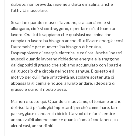
diabete, non preveda, insieme a dieta e insulina, anche
l’attività muscolare.
Si sa che quando i muscoli lavorano, si accorciano e si
allungano, cioè si contraggono, e per fare ciò attuano un
lavoro. Ora tutti sappiamo che qualsiasi macchina che
compia un lavoro ha bisogno anche di utilizzare energia: così
l’automobile per muoversi ha bisogno di benzina,
l’aspirapolvere di energia elettrica, e così via. Anche i nostri
muscoli quando lavorano richiedono energia e la traggono
dai depositi di grasso che abbiamo accumulato con i pasti e
dal glucosio che circola nel nostro sangue. E questo è il
motivo per cui il fare un’attività muscolare sostenuta ci
abbassa la glicemia e riduce, a lungo andare, i depositi di
grasso e quindi il nostro peso.
Ma non è tutto qui. Quando ci muoviamo, otteniamo anche
dei risultati psicologici importanti perché camminare, fare
passeggiate o andare in bicicletta vuol dire farci sentire
ancora validi almeno come e quanto i nostri coetanei e, in
alcuni casi, ancor di più.