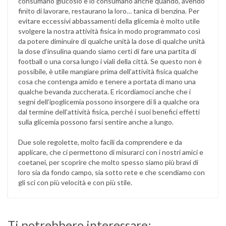
consumano glucosio e lo consumano anche quando, avendo
finito di lavorare, restaurano la loro… tanica di benzina. Per
evitare eccessivi abbassamenti della glicemia è molto utile
svolgere la nostra attività fisica in modo programmato così
da potere diminuire di qualche unità la dose di qualche unità
la dose d’insulina quando siamo certi di fare una partita di
football o una corsa lungo i viali della città. Se questo non è
possibile, è utile mangiare prima dell’attività fisica qualche
cosa che contenga amido e tenere a portata di mano una
qualche bevanda zuccherata. E ricordiamoci anche che i
segni dell’ipoglicemia possono insorgere di lì a qualche ora
dal termine dell’attività fisica, perché i suoi benefici effetti
sulla glicemia possono farsi sentire anche a lungo.
Due sole regolette, molto facili da comprendere e da
applicare, che ci permettono di misurarci con i nostri amici e
coetanei, per scoprire che molto spesso siamo più bravi di
loro sia da fondo campo, sia sotto rete e che scendiamo con
gli sci con più velocità e con più stile.
Ti potrebbero interessare: