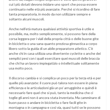
cui i più dotati devono iniziare uno sport che possa essere
continuato nelle età più avanzate. Perché si ricordino di fare
tanta preparatoria, in modo da non utilizzare sempre e
soltanto alcuni muscoli.
Anche nell’età matura qualsiasi attività sportiva è utile e
possibile, ma, molto semplicemente, si possono fare della
corsa leggera per i viali della propria città o delle buone gite
in bicicletta o una sana quanto preziosa ginnastica a corpo
libero sotto la guida di un abile preparatore atletico. C’è
anche chi in casa utilizza una divertente cyclette o anche dei
semplici pesi con i quali esercitare quei muscoli delle braccia
che chi ha un lavoro impiegatizio o intellettuale solitamente
usa molto poco.
Il discorso cambia e si complica un poco per la terza età e per
quelle più avanzate: il cuore può talora non essere in piena
efficienza e le articolazioni già un po’ arrugginite e quindi è
necessario fare quel che si può, tanto la medicina che ci
toglie gli anni non è ancora stata inventata. Ma camminare di
buon passo o andare in bicicletta o fare facili gite in
montagna o in campagna e così via, quasi tutti se le possono