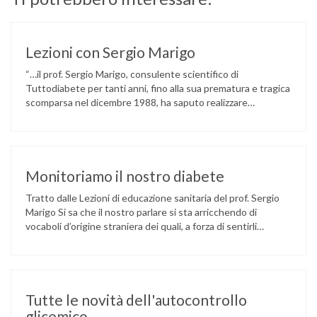
Lezioni con Sergio Marigo
“…il prof. Sergio Marigo, consulente scientifico di
Tuttodiabete per tanti anni, fino alla sua prematura e tragica
scomparsa nel dicembre 1988, ha saputo realizzare
stupende inchieste e pungenti articoli sulle inutili oltre che
penose situazioni che i giovani diabetici dovevano e
continuano ad affrontare. Ed è stato proprio questo suo
slancio a galvanizzarci tutti, a …
Monitoriamo il nostro diabete
Tratto dalle Lezioni di educazione sanitaria del prof. Sergio
Marigo Si sa che il nostro parlare si sta arricchendo di
vocaboli d’origine straniera dei quali, a forza di sentirli
ripetere, spesso perdiamo il giusto significato. Uno di questi
è il verbo monitorare. Esso significa tenere sotto controllo
costante qualcosa che può modificarsi nel tempo: per …
Tutte le novità dell'autocontrollo
glicemico