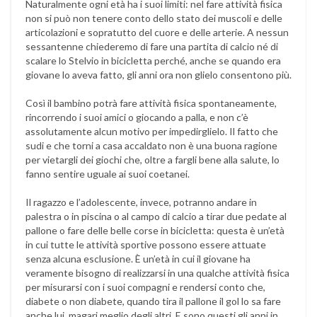
Naturalmente ogni età ha i suoi limiti: nel fare attività fisica
non si può non tenere conto dello stato dei muscoli e delle
articolazioni e sopratutto del cuore e delle arterie. A nessun
sessantenne chiederemo di fare una partita di calcio né di
scalare lo Stelvio in bicicletta perché, anche se quando era
giovane lo aveva fatto, gli anni ora non glielo consentono più.
Così il bambino potrà fare attività fisica spontaneamente,
rincorrendo i suoi amici o giocando a palla, e non c’è
assolutamente alcun motivo per impedirglielo. Il fatto che
sudi e che torni a casa accaldato non è una buona ragione
per vietargli dei giochi che, oltre a fargli bene alla salute, lo
fanno sentire uguale ai suoi coetanei.
Il ragazzo e l’adolescente, invece, potranno andare in
palestra o in piscina o al campo di calcio a tirar due pedate al
pallone o fare delle belle corse in bicicletta: questa è un’età
in cui tutte le attività sportive possono essere attuate
senza alcuna esclusione. È un’età in cui il giovane ha
veramente bisogno di realizzarsi in una qualche attività fisica
per misurarsi con i suoi compagni e rendersi conto che,
diabete o non diabete, quando tira il pallone il gol lo sa fare
anche lui, magari meglio degli altri. E sono questi gli anni in