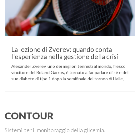
La lezione di Zverev: quando conta
l'esperienza nella gestione della crisi
Alexander Zverev, uno dei migliori tennisti al mondo, fresco
vincitore del Roland Garros, è tornato a far parlare di sé e del
suo diabete di tipo 1 dopo la semifinale del torneo di Halle,
persa contro Taylor Fritz. Il tennista tedesco ha raccontato
che un malfunzionamento del sensore per il monitoraggio
continuo del glucosio (CGM) …
CONTOUR
Sistemi per il monitoraggio della glicemia.