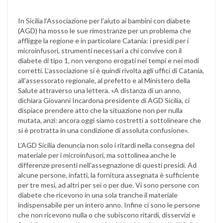
In Sicilia l’Associazione per l’aiuto ai bambini con diabete
(AGD) ha mosso le sue rimostranze per un problema che
affligge la regione e in particolare Catania: i presidi per i
microinfusori, strumenti necessari a chi convive con il
diabete di tipo 1, non vengono erogati nei tempi e nei modi
corretti. L’associazione si è quindi rivolta agli uffici di Catania,
all’assessorato regionale, al prefetto e al Ministero della
Salute attraverso una lettera. «A distanza di un anno,
dichiara Giovanni Incardona presidente di AGD Sicilia, ci
dispiace prendere atto che la situazione non per nulla
mutata, anzi: ancora oggi siamo costretti a sottolineare che
si è protratta in una condizione di assoluta confusione».
L’AGD Sicilia denuncia non solo i ritardi nella consegna del
materiale per i microinfusori, ma sottolinea anche le
differenze presenti nell’assegnazione di questi presidi. Ad
alcune persone, infatti, la fornitura assegnata è sufficiente
per tre mesi, ad altri per sei o per due. Vi sono persone con
diabete che ricevono in una sola tranche il materiale
indispensabile per un intero anno. Infine ci sono le persone
che non ricevono nulla o che subiscono ritardi, disservizi e