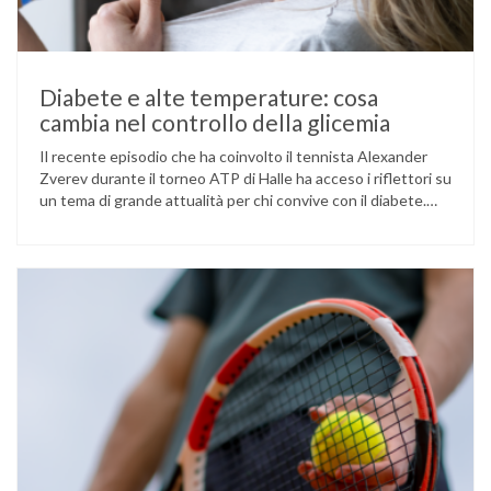
Diabete e alte temperature: cosa
cambia nel controllo della glicemia
Il recente episodio che ha coinvolto il tennista Alexander
Zverev durante il torneo ATP di Halle ha acceso i riflettori su
un tema di grande attualità per chi convive con il diabete.
L’atleta, che ha il diabete di tipo 1, ha raccontato che
un’anomalia nella rilevazione del sensore di monitoraggio del
glucosio lo aveva portato …