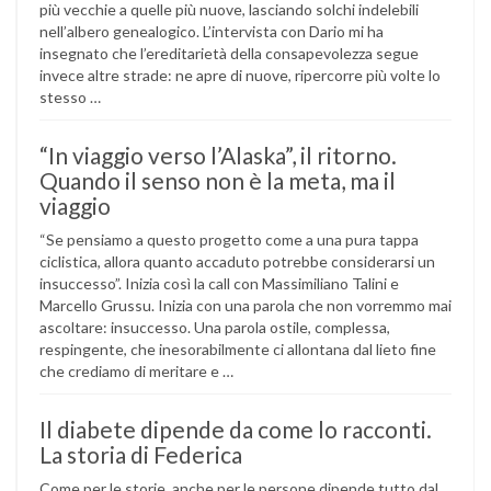
più vecchie a quelle più nuove, lasciando solchi indelebili
nell’albero genealogico. L’intervista con Dario mi ha
insegnato che l’ereditarietà della consapevolezza segue
invece altre strade: ne apre di nuove, ripercorre più volte lo
stesso …
“In viaggio verso l’Alaska”, il ritorno.
Quando il senso non è la meta, ma il
viaggio
“Se pensiamo a questo progetto come a una pura tappa
ciclistica, allora quanto accaduto potrebbe considerarsi un
insuccesso”. Inizia così la call con Massimiliano Talini e
Marcello Grussu. Inizia con una parola che non vorremmo mai
ascoltare: insuccesso. Una parola ostile, complessa,
respingente, che inesorabilmente ci allontana dal lieto fine
che crediamo di meritare e …
Il diabete dipende da come lo racconti.
La storia di Federica
Come per le storie, anche per le persone dipende tutto dal