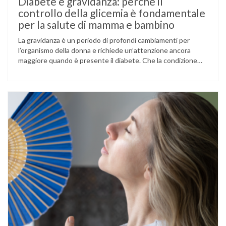
Diabete e gravidanza: perché il
controllo della glicemia è fondamentale
per la salute di mamma e bambino
La gravidanza è un periodo di profondi cambiamenti per
l’organismo della donna e richiede un’attenzione ancora
maggiore quando è presente il diabete. Che la condizione
fosse già nota prima del concepimento, come nel caso del
diabete di tipo 1 o di tipo 2, oppure compaia per la prima
volta durante la gestazione (diabete gestazionale),
mantenere …