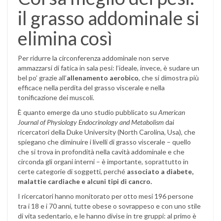
il grasso addominale si
elimina così
Per ridurre la circonferenza addominale non serve
ammazzarsi di fatica in sala pesi: l’ideale, invece, è sudare un
bel po’ grazie all’
allenamento aerobico
, che si dimostra più
efficace nella perdita del grasso viscerale e nella
tonificazione dei muscoli.
È quanto emerge da uno studio pubblicato su
American
Journal of Physiology Endocrinology and Metabolism
dai
ricercatori della Duke University (North Carolina, Usa), che
spiegano che diminuire i livelli di grasso viscerale – quello
che si trova in profondità nella cavità addominale e che
circonda gli organi interni – è importante, soprattutto in
certe categorie di soggetti, perché
associato a diabete,
malattie cardiache e alcuni tipi di cancro.
I ricercatori hanno monitorato per otto mesi 196 persone
tra i 18 e i 70 anni, tutte obese o sovrappeso e con uno stile
di vita sedentario, e le hanno divise in tre gruppi: al primo è