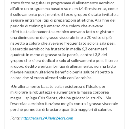
stato fatto seguire un programma di allenamento aerobico,
all’altro un programma basato su esercizi di resistenza, come
il sollevamento pesi, mentre il terzo gruppo è stato invitato a
seguire entrambi i tipi di preparazioni atletiche. Alla fine del
periodo di training è emerso che coloro che avevano
effettuato allenamento aerobico avevano fatto registrare
una diminuzione del grasso viscerale fino a 20 volte di più
rispetto a coloro che avevano frequentato solo la sala pesi.
L’esercizio aerobico ha fruttato in media 6,3 centimetri
quadrati in meno di grasso sulla pancia, contro i 3,8 del
gruppo che si era dedicato solo al sollevamento pesi. Il terzo
gruppo, dedito a entrambi i tipi di allenamento, non ha fatto
rilevare nessun ulteriore beneficio per la salute rispetto a
coloro che si erano allenati solo con l’aerobica.
«Un allenamento basato sulla resistenza è l’ideale per
migliorare la robustezza e aumentare la massa corporea
magra – spiega Cris Slentz, che ha guidato lo studio -. Ma
l’esercizio aerobico funziona meglio contro il grasso viscerale
perché permette di bruciare quantità maggiori di calorie».
Fonte:
https://salute24.ilsole24ore.com