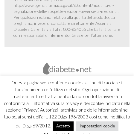
http://www.agenziafarmaco.gov.it/it/content/modalità-di-
segnalazione-delle-sospette-reazioni-avverse-ai-medicinali
.
Per qualsiasi reclamo relativo alla qualità del prodotto, La
preghiamo, invece, di contattare direttamente Ascensia
Diabetes Care Italy srl al n. 800-824055 che La farà parlare
con i responsabili di riferimento. Grazie per l’attenzione.
Questa pagina web contiene cookies, al fine di tracciare il
funzionamento e l'utilizzo del sito. Ogni operazione di
trasferimento e trattamento da noi condotta avverrà in
conformità all' Informativa sulla privacy e dei cookie indicata nella
sezione “Privacy”. Autorizzi l'archiviazione delle informazioni nel
tuo pc, ai sensi dell'art. 122 D.lgs 196/2003 così come modificato
dal D.lgs 69/2012.
Accetto
Impostazioni cookie
Copyright 2026 Ascensia Diabetes Care Italy srl |
Credits