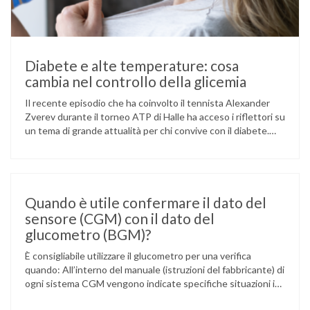
Diabete e alte temperature: cosa
cambia nel controllo della glicemia
Il recente episodio che ha coinvolto il tennista Alexander
Zverev durante il torneo ATP di Halle ha acceso i riflettori su
un tema di grande attualità per chi convive con il diabete.
L’atleta, che ha il diabete di tipo 1, ha raccontato che
un’anomalia nella rilevazione del sensore di monitoraggio del
glucosio lo aveva portato …
Quando è utile confermare il dato del
sensore (CGM) con il dato del
glucometro (BGM)?
È consigliabile utilizzare il glucometro per una verifica
quando: All’interno del manuale (istruzioni del fabbricante) di
ogni sistema CGM vengono indicate specifiche situazioni in
cui può essere necessario effettuare una glicemia capillare