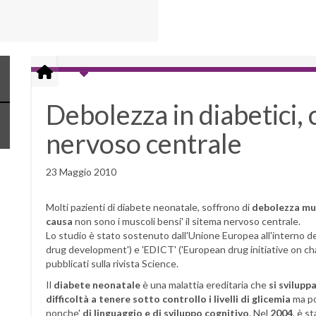
Debolezza in diabetici, 
nervoso centrale
23 Maggio 2010
Molti pazienti di diabete neonatale, soffrono di
debolezza mu
causa
non sono i muscoli bensi' il sitema nervoso centrale.
Lo studio è stato sostenuto dall'Unione Europea all'interno d
drug development') e 'EDICT' ('European drug initiative on chan
pubblicati sulla rivista Science.
Il
diabete neonatale
è una malattia ereditaria che
si sviluppa
difficoltà a tenere sotto controllo i livelli di glicemia
ma po
nonche'
di linguaggio e di sviluppo cognitivo
. Nel
2004
, è s