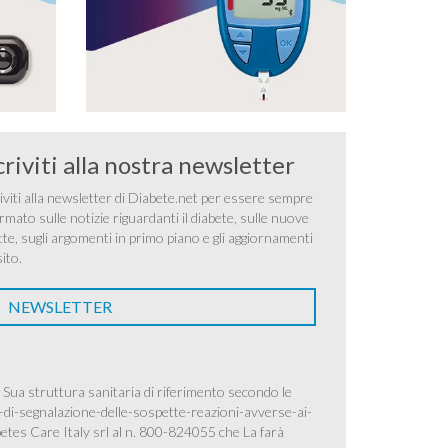
criviti alla nostra newsletter
iviti alla newsletter di Diabete.net per essere sempre
rmato sulle notizie riguardanti il diabete, sulle nuove
tte, sugli argomenti in primo piano e gli aggiornamenti
sito.
NEWSLETTER
 Sua struttura sanitaria di riferimento secondo le
-di-segnalazione-delle-sospette-reazioni-avverse-ai-
betes Care Italy srl al n. 800-824055 che La farà