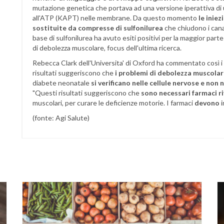
mutazione genetica che portava ad una versione iperattiva di u
all'ATP (KAPT) nelle membrane. Da questo momento
le iniez
sostituite da compresse di sulfonilurea
che chiudono i canal
base di sulfonilurea ha avuto esiti positivi per la maggior parte
di debolezza muscolare, focus dell'ultima ricerca.
Rebecca Clark dell'Universita' di Oxford ha commentato così i ri
risultati suggeriscono che
i problemi di debolezza muscolar
diabete neonatale
si verificano nelle cellule nervose e non 
"Questi risultati suggeriscono che
sono necessari farmaci ri
muscolari, per curare le deficienze motorie. I farmaci
devono
i
(fonte: Agi Salute)