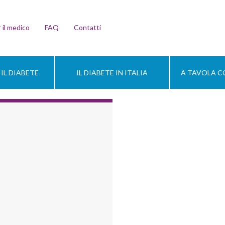
 il medico
FAQ
Contatti
IL DIABETE
IL DIABETE IN ITALIA
A TAVOLA CO