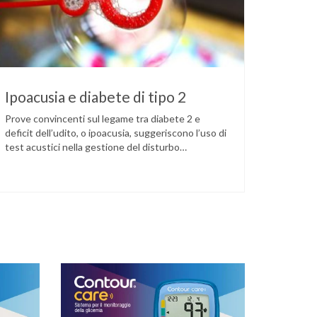
Ipoacusia e diabete di tipo 2
Prove convincenti sul legame tra diabete 2 e
deficit dell’udito, o ipoacusia, suggeriscono l’uso di
test acustici nella gestione del disturbo
metabolico. Il deficit dell’udito, o ipoacusia, è una
disabilità diffusa che colpisce circa il 12% degli
italiani e solo l’11% di chi ne ha realmente bisogno
ricorre all’uso di un apparecchio acustico.
L’ipoacusia è …