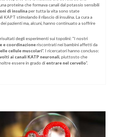
na proteina che formava canali dal potassio sensibili
ioni di insulina
per tutta la vita sono state
i KAPT stimolando il rilascio di insulina. La cura a
 dei pazienti ma, alcuni, hanno continuato a soffrire
sultati degli esperimenti sui topolini: "I nostri
e e coordinazione
riscontrati nei bambini affetti da
nelle cellule muscolari
". I ricercatori hanno concluso:
volti ai canali KATP neuronali
, piuttosto che
noltre essere in grado di
entrare nel cervello
".