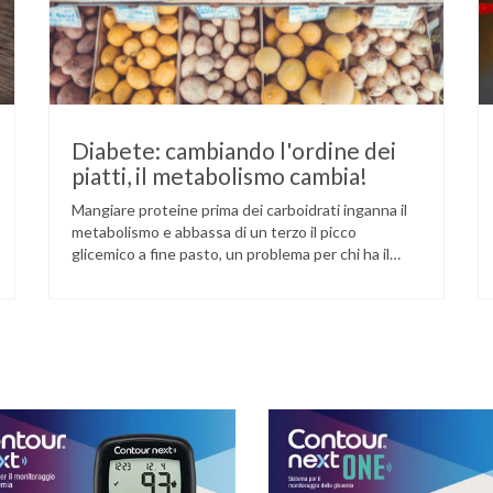
Diabete: cambiando l'ordine dei
piatti, il metabolismo cambia!
Mangiare proteine prima dei carboidrati inganna il
metabolismo e abbassa di un terzo il picco
glicemico a fine pasto, un problema per chi ha il
diabete. Novità sul fronte alimentazione e gestione
della glicemia per le persone con diabete. Due
studi dell’Università di Pisa hanno scoperto come
ingannare il metabolismo ed evitare che gli zuccheri
…