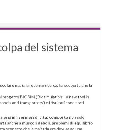
colpa del sistema
scolare
ma, una recente ricerca, ha scoperto che la
el progetto BIOSIM ('Biosimulation – a new tool in
nels and transporters') e i risultati sono stati
 nei primi sei mesi di vita
:
comporta
non solo
rta anche a
muscoli deboli
,
problemi di equilibrio
tata scoperto che la malattia era dovuta ad una