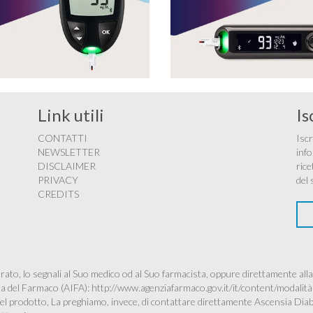
Link utili
Is
CONTATTI
Iscr
NEWSLETTER
info
DISCLAIMER
rice
PRIVACY
del 
CREDITS
ato, lo segnali al Suo medico od al Suo farmacista, oppure direttamente alla
ana del Farmaco (AIFA):
http://www.agenziafarmaco.gov.it/it/content/modalità
à del prodotto, La preghiamo, invece, di contattare direttamente Ascensia Dia