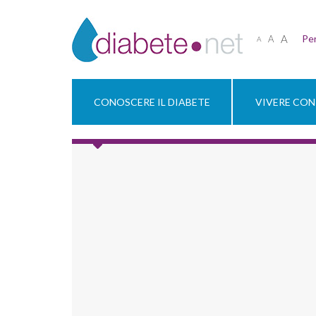
A
Per
A
A
CONOSCERE IL DIABETE
VIVERE CON 