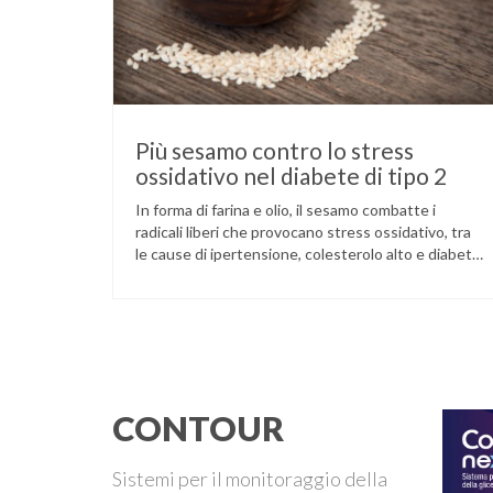
Più sesamo contro lo stress
ossidativo nel diabete di tipo 2
In forma di farina e olio, il sesamo combatte i
radicali liberi che provocano stress ossidativo, tra
le cause di ipertensione, colesterolo alto e diabete.
La pianta del sesamo viene attualmente coltivata
soprattutto in India, Cina e Birmania dove i semi e
l’olio che ne deriva vengono utilizzati per la
preparazione di numerosi piatti, ma …
CONTOUR
Sistemi per il monitoraggio della