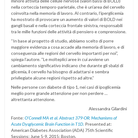
minore attività delle cellule nervose (valori bassi di BOLD)
nella corteccia temporo-parietale, che è un’area del cervello
coinvolta nella memoria di lavoro. Al contrario, l’iperglicemia
ha mostrato di provocare un aumento di valori di BOLD nei
gangli basali e nella corteccia frontale sinistra, responsabili
tra le mille funzioni delle attività di pensiero e comprensione.
“In base al progetto di studio, abbiamo scelto di porre
maggiore evidenza a cosa accade alla memoria di lavoro, e di
conseguenza alle regioni del cervello importanti per noi”,
spiega l’autore. “Le molteplici aree in cui avviene un
cambiamento significativo indicano che durante gli sbalzi di
glicemia, il cervello ha bisogno di adattarsi e sembra
privilegiate alcune regioni rispetto ad altre.”
Nelle persone con diabete di tipo 1, nei casi di ipoglicemia
meglio porre grande attenzione per non perdere …
altrettanta attenzione.
Alessandra Gilardini
Fonte:
O’Connell MA et al. Abstract 379-OR: Mechanisms of
Acute Dysglycemic Brain Function in T1D.
Presented at:
American Diabetes Association (ADA) 75th Scientific
Sessions; June 5-9, 2015; Boston.