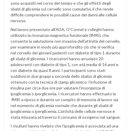
sono acquisiti nel corso del tempo e che gli effetti degli
sbalzi di glicemia sul cervello sono cumulativi, il che rende
difficile comprendere le possibili cause dei danni alle cellule
nervose.
Nel lavoro presentato all’ADA, O’Connel e colleghi hanno
utilizzato la risonanza magnetica funzionale (fMRI), che
consente la valutazione non invasiva dell’attività del cervello,
per esaminare in modo più approfondito ciò che si verifica
nel cervello dei giovani pazienti con diabete di tipo 1 durante
gli sbalzi di glicemia. I ricercatori hanno arruolato 20
adolescenti con diabete di tipo 1, con età media di 16 anni e
con diabete da quasi 8 anni. I partecipanti sono stati
suddivisi in due gruppi a seconda dello sbalzo di glicemia
ottenuto con la tecnica di clamp glicemico: l’infusione di
insulina per circa due ore per valutare l’insorgenza di
ipoglicemia o iperglicemia. I ricercatori hanno effettuato la
fMRI a riposo e durante un compito di memoria di lavoro sia
nel momento di glicemia normale che durante gli sbalzi di
ipoglicemia o iperglicemia. L’attività delle cellule nervose è
stata misurata attraverso il consumo di ossigeno nel sangue.
I risultati hanno rivelato che l’ipoglicemia è associata ad una