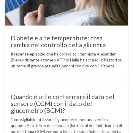
Diabete e alte temperature: cosa
cambia nel controllo della glicemia
Il recente episodio che ha coinvolto il tennista Alexander
Zverev durante il torneo ATP di Halle ha acceso i riflettori su
un tema di grande attualità per chi convive con il diabete.
L’atleta, che ha il diabete di tipo 1, ha raccontato che
un’anomalia nella rilevazione del sensore di monitoraggio del
glucosio lo aveva portato …
Quando è utile confermare il dato del
sensore (CGM) con il dato del
glucometro (BGM)?
È consigliabile utilizzare il glucometro per una verifica
quando: All’interno del manuale (istruzioni del fabbricante) di
ogni sistema CGM vengono indicate specifiche situazioni in