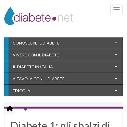
Toggle 
CONOSCERE IL DIABETE
VIVERE CON IL DIABETE
IL DIABETE IN ITALIA
A TAVOLA CON IL DIABETE
EDICOLA
Diabete 1: gli sbalzi di