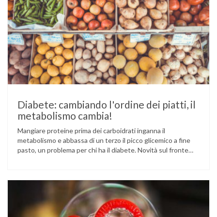
Diabete: cambiando l'ordine dei piatti, il
metabolismo cambia!
Mangiare proteine prima dei carboidrati inganna il
metabolismo e abbassa di un terzo il picco glicemico a fine
pasto, un problema per chi ha il diabete. Novità sul fronte
alimentazione e gestione della glicemia per le persone con
diabete. Due studi dell’Università di Pisa hanno scoperto
come ingannare il metabolismo ed evitare che gli zuccheri …