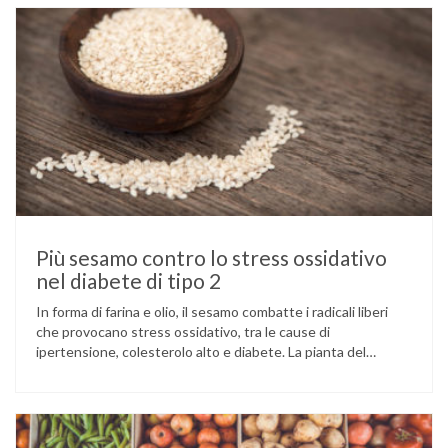
Più sesamo contro lo stress ossidativo
nel diabete di tipo 2
In forma di farina e olio, il sesamo combatte i radicali liberi
che provocano stress ossidativo, tra le cause di
ipertensione, colesterolo alto e diabete. La pianta del
sesamo viene attualmente coltivata soprattutto in India,
Cina e Birmania dove i semi e l’olio che ne deriva vengono
utilizzati per la preparazione di numerosi piatti, ma …