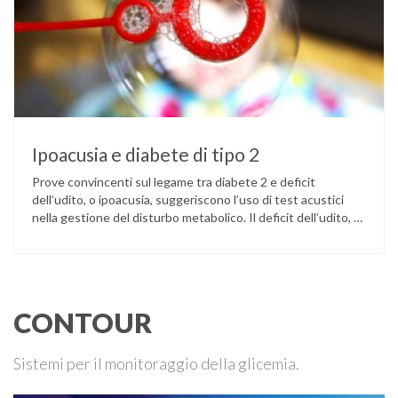
Ipoacusia e diabete di tipo 2
Prove convincenti sul legame tra diabete 2 e deficit
dell’udito, o ipoacusia, suggeriscono l’uso di test acustici
nella gestione del disturbo metabolico. Il deficit dell’udito, o
ipoacusia, è una disabilità diffusa che colpisce circa il 12%
degli italiani e solo l’11% di chi ne ha realmente bisogno
ricorre all’uso di un apparecchio acustico. L’ipoacusia è …
CONTOUR
Sistemi per il monitoraggio della glicemia.