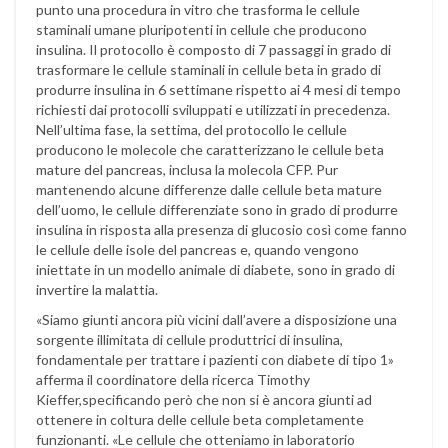
punto una procedura in vitro che trasforma le cellule
staminali umane pluripotenti in cellule che producono
insulina. Il protocollo è composto di 7 passaggi in grado di
trasformare le cellule staminali in cellule beta in grado di
produrre insulina in 6 settimane rispetto ai 4 mesi di tempo
richiesti dai protocolli sviluppati e utilizzati in precedenza.
Nell’ultima fase, la settima, del protocollo le cellule
producono le molecole che caratterizzano le cellule beta
mature del pancreas, inclusa la molecola CFP. Pur
mantenendo alcune differenze dalle cellule beta mature
dell’uomo, le cellule differenziate sono in grado di produrre
insulina in risposta alla presenza di glucosio così come fanno
le cellule delle isole del pancreas e, quando vengono
iniettate in un modello animale di diabete, sono in grado di
invertire la malattia.
«Siamo giunti ancora più vicini dall’avere a disposizione una
sorgente illimitata di cellule produttrici di insulina,
fondamentale per trattare i pazienti con diabete di tipo 1»
afferma il coordinatore della ricerca Timothy
Kieffer,specificando però che non si è ancora giunti ad
ottenere in coltura delle cellule beta completamente
funzionanti. «Le cellule che otteniamo in laboratorio