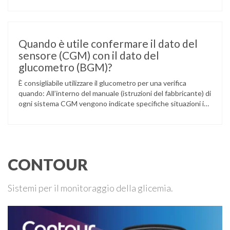
L’atleta, che ha il diabete di tipo 1, ha raccontato che
un’anomalia nella rilevazione del sensore di monitoraggio del
glucosio lo aveva portato …
Quando è utile confermare il dato del
sensore (CGM) con il dato del
glucometro (BGM)?
È consigliabile utilizzare il glucometro per una verifica
quando: All’interno del manuale (istruzioni del fabbricante) di
ogni sistema CGM vengono indicate specifiche situazioni in
cui può essere necessario effettuare una glicemia capillare
di controllo.
CONTOUR
Sistemi per il monitoraggio della glicemia.