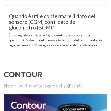
un’anomalia nella rilevazione del sensore di monitoraggio del
glucosio lo aveva portato …
Quando è utile confermare il dato del
sensore (CGM) con il dato del
glucometro (BGM)?
È consigliabile utilizzare il glucometro per una verifica
quando: All’interno del manuale (istruzioni del fabbricante) di
ogni sistema CGM vengono indicate specifiche situazioni in
cui può essere necessario effettuare una glicemia capillare
di controllo.
CONTOUR
Sistemi per il monitoraggio della glicemia.