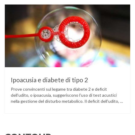
come ingannare il metabolismo ed evitare che gli zuccheri …
Ipoacusia e diabete di tipo 2
Prove convincenti sul legame tra diabete 2 e deficit
dell’udito, o ipoacusia, suggeriscono l’uso di test acustici
nella gestione del disturbo metabolico. Il deficit dell’udito, o
ipoacusia, è una disabilità diffusa che colpisce circa il 12%
degli italiani e solo l’11% di chi ne ha realmente bisogno
ricorre all’uso di un apparecchio acustico. L’ipoacusia è …