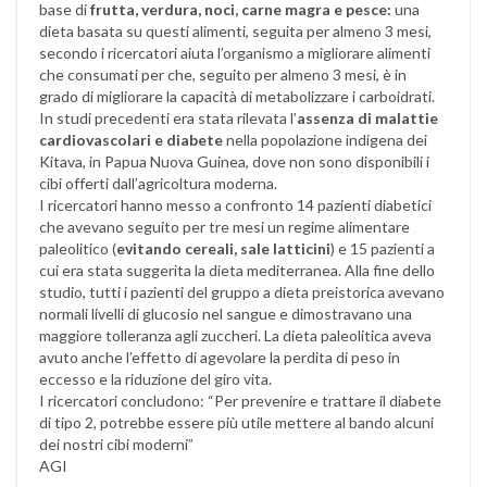
base di
frutta, verdura, noci, carne magra e pesce:
una
dieta basata su questi alimenti, seguita per almeno 3 mesi,
secondo i ricercatori aiuta l’organismo a migliorare alimenti
che consumati per che, seguito per almeno 3 mesi, è in
grado di migliorare la capacità di metabolizzare i carboidrati.
In studi precedenti era stata rilevata l’
assenza di malattie
cardiovascolari e diabete
nella popolazione indigena dei
Kitava, in Papua Nuova Guinea, dove non sono disponibili i
cibi offerti dall’agricoltura moderna.
I ricercatori hanno messo a confronto 14 pazienti diabetici
che avevano seguito per tre mesi un regime alimentare
paleolitico (
evitando cereali, sale latticini
) e 15 pazienti a
cui era stata suggerita la dieta mediterranea. Alla fine dello
studio, tutti i pazienti del gruppo a dieta preistorica avevano
normali livelli di glucosio nel sangue e dimostravano una
maggiore tolleranza agli zuccheri. La dieta paleolitica aveva
avuto anche l’effetto di agevolare la perdita di peso in
eccesso e la riduzione del giro vita.
I ricercatori concludono: “Per prevenire e trattare il diabete
di tipo 2, potrebbe essere più utile mettere al bando alcuni
dei nostri cibi moderni”
AGI