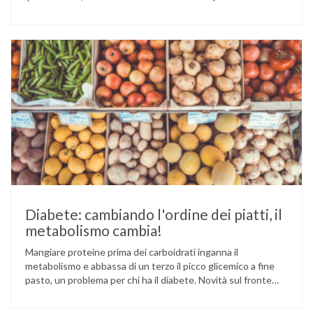
sesamo viene attualmente coltivata soprattutto in India,
Cina e Birmania dove i semi e l’olio che ne deriva vengono
utilizzati per la preparazione di numerosi piatti, ma …
Diabete: cambiando l'ordine dei piatti, il
metabolismo cambia!
Mangiare proteine prima dei carboidrati inganna il
metabolismo e abbassa di un terzo il picco glicemico a fine
pasto, un problema per chi ha il diabete. Novità sul fronte
alimentazione e gestione della glicemia per le persone con
diabete. Due studi dell’Università di Pisa hanno scoperto