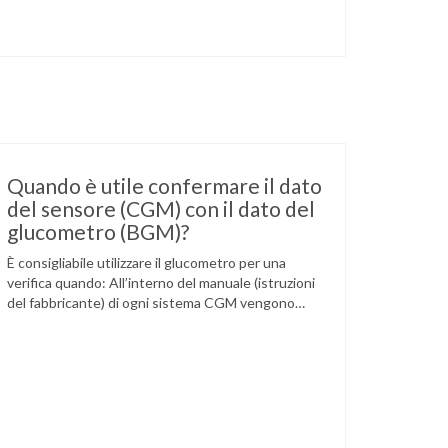
Quando è utile confermare il dato
del sensore (CGM) con il dato del
glucometro (BGM)?
È consigliabile utilizzare il glucometro per una
verifica quando: All’interno del manuale (istruzioni
del fabbricante) di ogni sistema CGM vengono
indicate specifiche situazioni in cui può essere
necessario effettuare una glicemia capillare di
controllo.