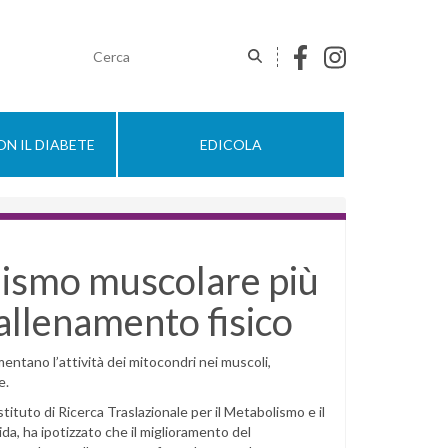
N IL DIABETE
EDICOLA
lismo muscolare più
 allenamento fisico
entano l’attività dei mitocondri nei muscoli,
e.
tituto di Ricerca Traslazionale per il Metabolismo e il
ida, ha ipotizzato che il miglioramento del