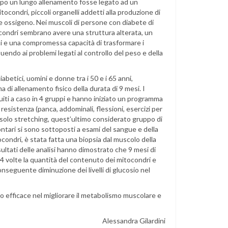
o un lungo allenamento fosse legato ad un
tocondri, piccoli organelli addetti alla produzione di
 e ossigeno. Nei muscoli di persone con diabete di
itocondri sembrano avere una struttura alterata, un
i e una compromessa capacità di trasformare i
uendo ai problemi legati al controllo del peso e della
abetici, uomini e donne tra i 50 e i 65 anni,
di allenamento fisico della durata di 9 mesi. I
buiti a caso in 4 gruppi e hanno iniziato un programma
resistenza (panca, addominali, flessioni, esercizi per
 solo stretching, quest’ultimo considerato gruppo di
olontari si sono sottoposti a esami del sangue e della
tocondri, è stata fatta una biopsia dal muscolo della
sultati delle analisi hanno dimostrato che 9 mesi di
4 volte la quantità del contenuto dei mitocondri e
 conseguente diminuzione dei livelli di glucosio nel
o efficace nel migliorare il metabolismo muscolare e
Alessandra Gilardini