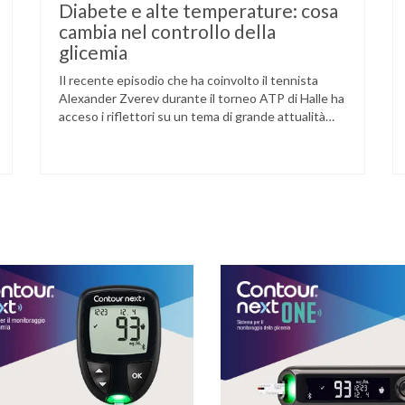
Diabete e alte temperature: cosa
cambia nel controllo della
glicemia
Il recente episodio che ha coinvolto il tennista
Alexander Zverev durante il torneo ATP di Halle ha
acceso i riflettori su un tema di grande attualità
per chi convive con il diabete. L’atleta, che ha il
diabete di tipo 1, ha raccontato che un’anomalia
nella rilevazione del sensore di monitoraggio del
glucosio lo aveva portato …