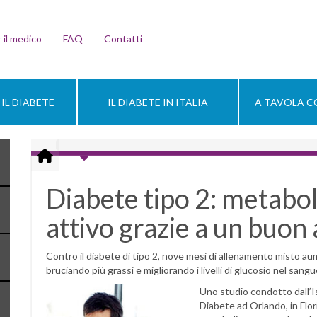
 il medico
FAQ
Contatti
IL DIABETE
IL DIABETE IN ITALIA
A TAVOLA CO
Diabete tipo 2: metabo
attivo grazie a un buon
Contro il diabete di tipo 2, nove mesi di allenamento misto aum
bruciando più grassi e migliorando i livelli di glucosio nel sangu
Uno studio condotto dall’Is
Diabete ad Orlando, in Flor