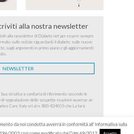
criviti alla nostra newsletter
iviti alla newsletter di Diabete.net per essere sempre
rmato sulle notizie riguardanti il diabete, sulle nuove
tte, sugli argomenti in primo piano e gli aggiornamenti
sito.
NEWSLETTER
 Sua struttura sanitaria di riferimento secondo le
-di-segnalazione-delle-sospette-reazioni-avverse-ai-
betes Care Italy srl al n. 800-824055 che La farà
amento da noi condotta avverrà in conformità all' Informativa sulla
.lgs 196/2003 così come modificato dal D.lgs 69/2012.
Accetto