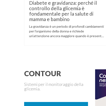
Diabete e gravidanza: perché il
controllo della glicemia è
fondamentale per la salute di
mamma e bambino
La gravidanza è un periodo di profondi cambiamenti
per l’organismo della donna e richiede
un’attenzione ancora maggiore quando è presente
il diabete. Che la condizione fosse già nota prima
del concepimento, come nel caso del diabete di
tipo 1 o di tipo 2, oppure compaia per la prima volta
durante la gestazione (diabete gestazionale),
mantenere …
CONTOUR
Sistemi per il monitoraggio della
glicemia.