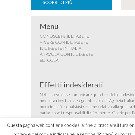
SCOPRI DI PIÙ
Menu
CONOSCERE IL DIABETE
VIVERE CON IL DIABETE
IL DIABETE IN ITALIA
A TAVOLA CON IL DIABETE
EDICOLA
Effetti indesiderati
Nel caso volesse comunicare qualche effetto indesider
modalità riportate al seguente sito dell’Agenzia Itali
medicinali
. Per qualsiasi reclamo relativo alla qualit
parlare con i responsabili di riferimento. Grazie per l
Questa pagina web contiene cookies, al fine di tracciare il funzio
privacy e dei cookie indicata nella sezione “Privacy”. Autorizzi