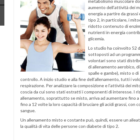
metabolismo muscolare dop
aumento dell’attività dei mi
energia a partire da grassi
tipo 2, in particolare, i m
ridotto contenuto di enzim
nutrienti in energia contrib
glicemia.
Lo studio ha coinvolto 52 di
sottoposti ad un programma 
volontari sono stati distri
di allenamento aerobico, di 
spalle e gambe), misto o di
controllo. A inizio studio e alla fine dell’allenamento, tutti i v
respirazione. Per analizzare la composizione e l’attività dei mi
coscia da cui sono stati estratti i componenti di interesse. I ri
allenamento, soprattutto se misto, arriva ad aumentare fino a 
fino a 12 volte la loro capacità di bruciare gli acidi grassi, con
sangue.
Un allenamento misto e costante può, quindi, essere un alleat
la qualità di vita delle persone con diabete di tipo 2.