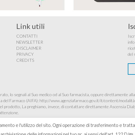
Link utili
Is
CONTATTI
Iscr
NEWSLETTER
info
DISCLAIMER
rice
PRIVACY
del 
CREDITS
ato, lo segnali al Suo medico od al Suo farmacista, oppure direttamente alla
ana del Farmaco (AIFA):
http://www.agenziafarmaco.gov.it/it/content/modalità
à del prodotto, La preghiamo, invece, di contattare direttamente Ascensia Dia
’attenzione.
namento e l'utilizzo del sito. Ogni operazione di trasferimento e tratt
 l'archiviazione delle informazioni nel tuo pc, ai sensi dell'art. 122 D