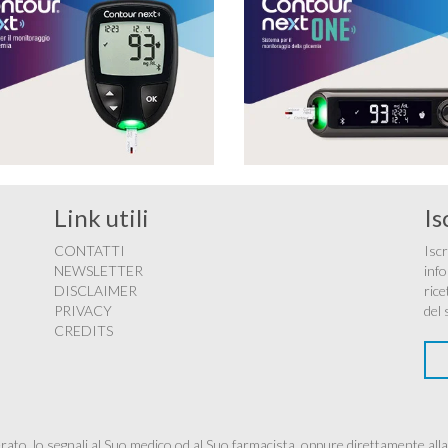
Link utili
Is
CONTATTI
Iscr
NEWSLETTER
info
DISCLAIMER
rice
PRIVACY
del 
CREDITS
ato, lo segnali al Suo medico od al Suo farmacista, oppure direttamente alla