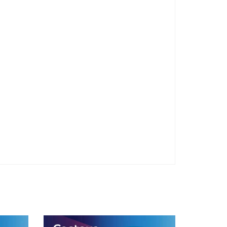
indicate specifiche situazioni in cui può essere
necessario effettuare una glicemia capillare di
controllo.