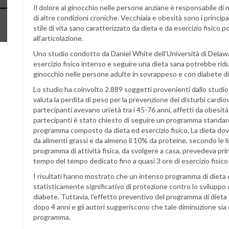
Il dolore al ginocchio nelle persone anziane è responsabile di 
di altre condizioni croniche. Vecchiaia e obesità sono i principal
stile di vita sano caratterizzato da dieta e da esercizio fisico
all’articolazione.
Uno studio condotto da Daniel White dell’Università di Delawa
esercizio fisico intenso e seguire una dieta sana potrebbe ridu
ginocchio nelle persone adulte in sovrappeso e con diabete di 
Lo studio ha coinvolto 2.889 soggetti provenienti dallo studi
valuta la perdita di peso per la prevenzione dei disturbi cardiov
partecipanti avevano un’età tra i 45-76 anni, affetti da obesità
partecipanti è stato chiesto di seguire un programma standard
programma composto da dieta ed esercizio fisico. La dieta do
da alimenti grassi e da almeno il 10% da proteine, secondo le l
programma di attività fisica, da svolgere a casa, prevedeva pr
tempo del tempo dedicato fino a quasi 3 ore di esercizio fisic
I risultati hanno mostrato che un intenso programma di dieta e 
statisticamente significativo di protezione contro lo sviluppo 
diabete. Tuttavia, l’effetto preventivo del programma di dieta e
dopo 4 anni e gli autori suggeriscono che tale diminuzione sia
programma.