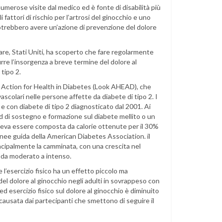
numerose visite dal medico ed è fonte di disabilità più
i fattori di rischio per l’artrosi del ginocchio e uno
 potrebbero avere un’azione di prevenzione del dolore
re, Stati Uniti, ha scoperto che fare regolarmente
rre l’insorgenza a breve termine del dolore al
tipo 2.
o Action for Health in Diabetes (Look AHEAD), che
ascolari nelle persone affette da diabete di tipo 2. I
 e con diabete di tipo 2 diagnosticato dal 2001. Ai
 di sostegno e formazione sul diabete mellito o un
veva essere composta da calorie ottenute per il 30%
inee guida della American Diabetes Association. il
incipalmente la camminata, con una crescita nel
o da moderato a intenso.
l’esercizio fisico ha un effetto piccolo ma
del dolore al ginocchio negli adulti in sovrappeso con
d esercizio fisico sul dolore al ginocchio è diminuito
 causata dai partecipanti che smettono di seguire il