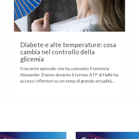
Diabete e alte temperature: cosa
cambia nel controllo della
glicemia
Il recente episodio che ha coinvolto il tennista
Alexander Zverev durante il torneo ATP di Halle ha
acceso i riflettori su un tema di grande attualità
per chi convive con il diabete. L’atleta, che ha il
diabete di tipo 1, ha raccontato che un’anomalia
nella rilevazione del sensore di monitoraggio del
glucosio lo aveva portato …