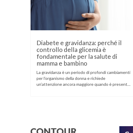
Diabete e gravidanza: perché il
controllo della glicemia è
fondamentale per la salute di
mamma e bambino
La gravidanza è un periodo di profondi cambiamenti
per l’organismo della donna e richiede
un’attenzione ancora maggiore quando è presente
il diabete. Che la condizione fosse già nota prima
del concepimento, come nel caso del diabete di
tipo 1 o di tipo 2, oppure compaia per la prima volta
durante la gestazione (diabete gestazionale),
mantenere …
CONTOUR