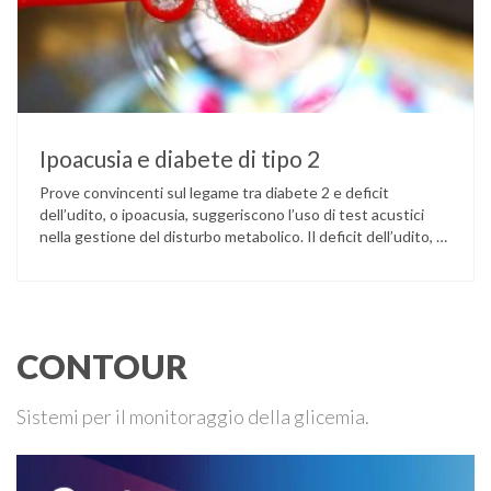
Ipoacusia e diabete di tipo 2
Prove convincenti sul legame tra diabete 2 e deficit
dell’udito, o ipoacusia, suggeriscono l’uso di test acustici
nella gestione del disturbo metabolico. Il deficit dell’udito, o
ipoacusia, è una disabilità diffusa che colpisce circa il 12%
degli italiani e solo l’11% di chi ne ha realmente bisogno
ricorre all’uso di un apparecchio acustico. L’ipoacusia è …
CONTOUR
Sistemi per il monitoraggio della glicemia.