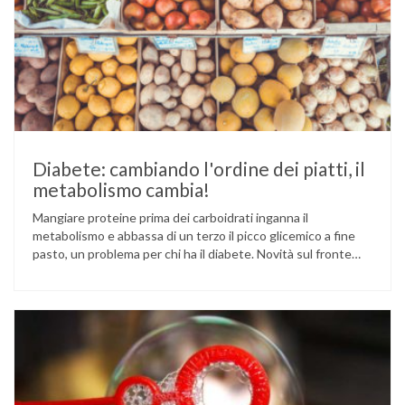
Diabete: cambiando l'ordine dei piatti, il
metabolismo cambia!
Mangiare proteine prima dei carboidrati inganna il
metabolismo e abbassa di un terzo il picco glicemico a fine
pasto, un problema per chi ha il diabete. Novità sul fronte
alimentazione e gestione della glicemia per le persone con
diabete. Due studi dell’Università di Pisa hanno scoperto
come ingannare il metabolismo ed evitare che gli zuccheri …