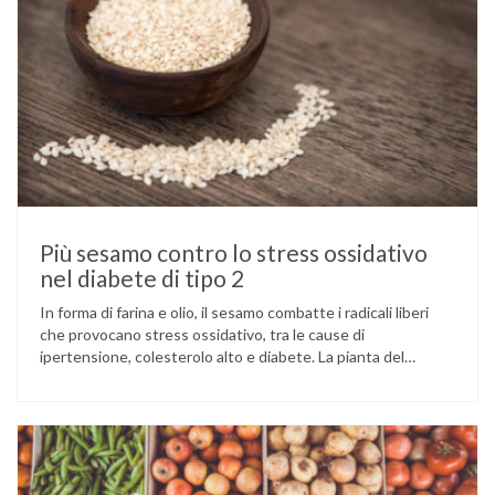
Più sesamo contro lo stress ossidativo
nel diabete di tipo 2
In forma di farina e olio, il sesamo combatte i radicali liberi
che provocano stress ossidativo, tra le cause di
ipertensione, colesterolo alto e diabete. La pianta del
sesamo viene attualmente coltivata soprattutto in India,
Cina e Birmania dove i semi e l’olio che ne deriva vengono
utilizzati per la preparazione di numerosi piatti, ma …