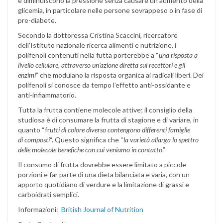
e diminuiscono la pressione senza causare un aumento della
glicemia, in particolare nelle persone sovrappeso o in fase di
pre-diabete.
Secondo la dottoressa Cristina Scaccini, ricercatore
dell’Istituto nazionale ricerca alimenti e nutrizione, i
polifenoli contenuti nella futta porterebbe a “
una risposta a
livello cellulare, attraverso un’azione diretta sui recettori e gli
enzimi
” che modulano la risposta organica ai radicali liberi. Dei
polifenoli si conosce da tempo l’effetto anti-ossidante e
anti-infiammatorio.
Tutta la frutta contiene molecole attive; il consiglio della
studiosa è di consumare la frutta di stagione e di variare, in
quanto “fr
utti di colore diverso contengono differenti famiglie
di composti
“. Questo significa che “
la varietà allarga lo spettro
delle molecole benefiche con cui veniamo in contatto
.”
Il consumo di frutta dovrebbe essere limitato a piccole
porzioni e far parte di una dieta bilanciata e varia, con un
apporto quotidiano di verdure e la limitazione di grassi e
carboidrati semplici.
Informazioni:
British Journal of Nutrition