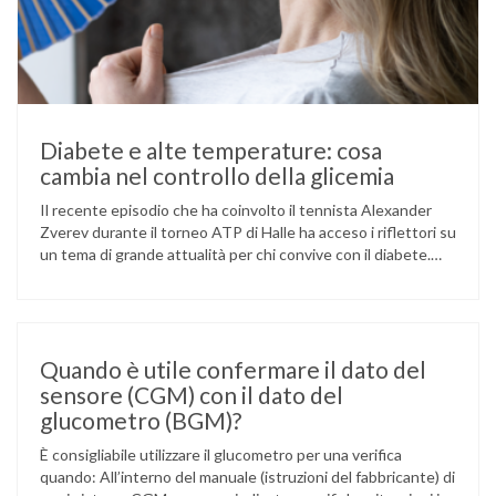
Diabete e alte temperature: cosa
cambia nel controllo della glicemia
Il recente episodio che ha coinvolto il tennista Alexander
Zverev durante il torneo ATP di Halle ha acceso i riflettori su
un tema di grande attualità per chi convive con il diabete.
L’atleta, che ha il diabete di tipo 1, ha raccontato che
un’anomalia nella rilevazione del sensore di monitoraggio del
glucosio lo aveva portato …
Quando è utile confermare il dato del
sensore (CGM) con il dato del
glucometro (BGM)?
È consigliabile utilizzare il glucometro per una verifica
quando: All’interno del manuale (istruzioni del fabbricante) di