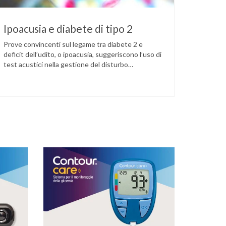
Ipoacusia e diabete di tipo 2
Prove convincenti sul legame tra diabete 2 e
deficit dell’udito, o ipoacusia, suggeriscono l’uso di
test acustici nella gestione del disturbo
metabolico. Il deficit dell’udito, o ipoacusia, è una
disabilità diffusa che colpisce circa il 12% degli
italiani e solo l’11% di chi ne ha realmente bisogno
ricorre all’uso di un apparecchio acustico.
L’ipoacusia è …