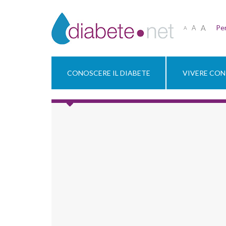
A
Per
A
A
CONOSCERE IL DIABETE
VIVERE CON 