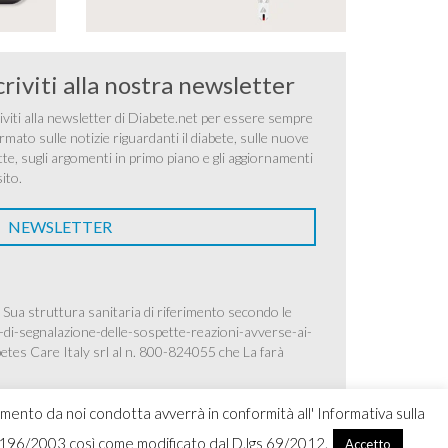
criviti alla nostra newsletter
iviti alla newsletter di Diabete.net per essere sempre
rmato sulle notizie riguardanti il diabete, sulle nuove
tte, sugli argomenti in primo piano e gli aggiornamenti
sito.
NEWSLETTER
 Sua struttura sanitaria di riferimento secondo le
-di-segnalazione-delle-sospette-reazioni-avverse-ai-
betes Care Italy srl al n. 800-824055 che La farà
amento da noi condotta avverrà in conformità all' Informativa sulla
.lgs 196/2003 così come modificato dal D.lgs 69/2012.
Accetto