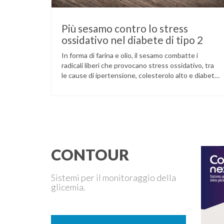
Più sesamo contro lo stress
ossidativo nel diabete di tipo 2
In forma di farina e olio, il sesamo combatte i
radicali liberi che provocano stress ossidativo, tra
le cause di ipertensione, colesterolo alto e diabete.
La pianta del sesamo viene attualmente coltivata
soprattutto in India, Cina e Birmania dove i semi e
l’olio che ne deriva vengono utilizzati per la
preparazione di numerosi piatti, ma …
CONTOUR
Sistemi per il monitoraggio della
glicemia.