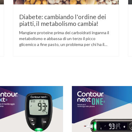
Diabete: cambiando l'ordine dei
piatti, il metabolismo cambia!
Mangiare proteine prima dei carboidrati inganna il
metabolismo e abbassa di un terzo il picco
glicemico a fine pasto, un problema per chi ha il
diabete. Novità sul fronte alimentazione e gestione
della glicemia per le persone con diabete. Due
studi dell’Università di Pisa hanno scoperto come
ingannare il metabolismo ed evitare che gli zuccheri
…