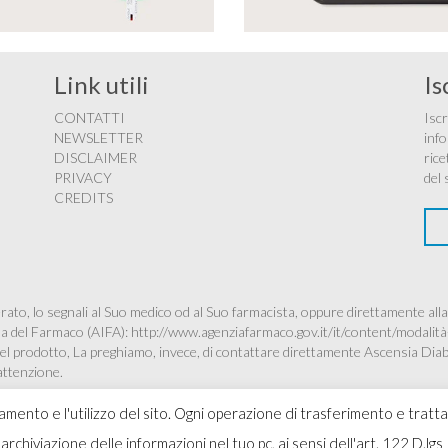
Link utili
Is
CONTATTI
Iscr
NEWSLETTER
info
DISCLAIMER
rice
PRIVACY
del 
CREDITS
ato, lo segnali al Suo medico od al Suo farmacista, oppure direttamente alla
ana del Farmaco (AIFA):
http://www.agenziafarmaco.gov.it/it/content/modalità
à del prodotto, La preghiamo, invece, di contattare direttamente Ascensia Dia
’attenzione.
namento e l'utilizzo del sito. Ogni operazione di trasferimento e tratt
 l'archiviazione delle informazioni nel tuo pc, ai sensi dell'art. 122 D