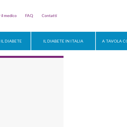
 il medico
FAQ
Contatti
IL DIABETE
IL DIABETE IN ITALIA
A TAVOLA CO