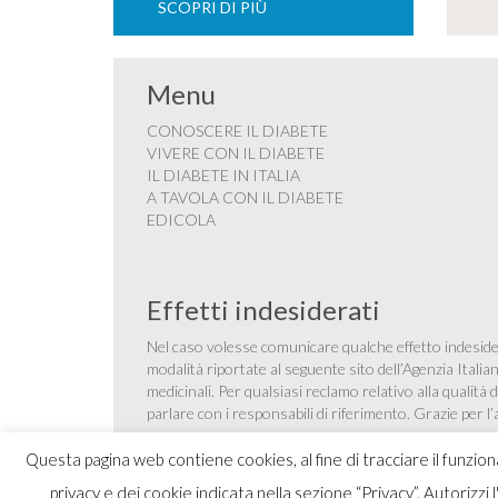
SCOPRI DI PIÙ
Menu
CONOSCERE IL DIABETE
VIVERE CON IL DIABETE
IL DIABETE IN ITALIA
A TAVOLA CON IL DIABETE
EDICOLA
Effetti indesiderati
Nel caso volesse comunicare qualche effetto indesider
modalità riportate al seguente sito dell’Agenzia Itali
medicinali
. Per qualsiasi reclamo relativo alla qualit
parlare con i responsabili di riferimento. Grazie per l
Questa pagina web contiene cookies, al fine di tracciare il funzio
privacy e dei cookie indicata nella sezione “Privacy”. Autorizzi