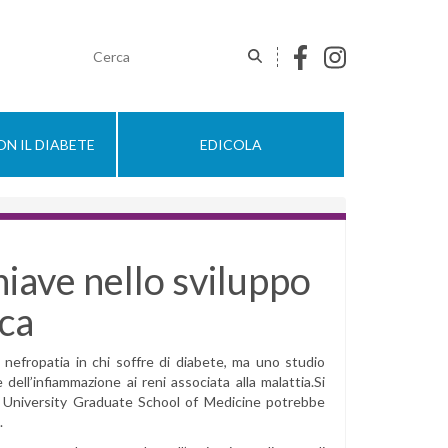
N IL DIABETE
EDICOLA
iave nello sviluppo
ica
 nefropatia in chi soffre di diabete, ma uno studio
ll’infiammazione ai reni associata alla malattia.Si
a University Graduate School of Medicine potrebbe
.