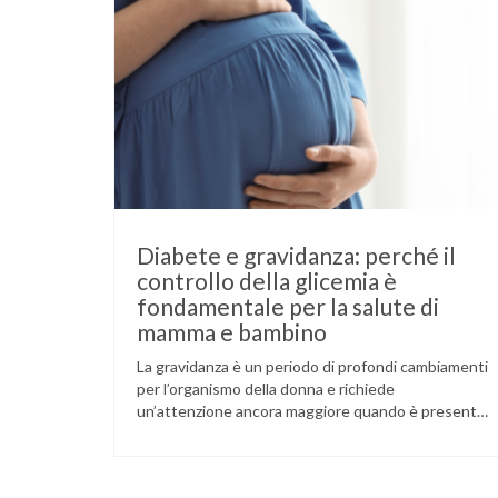
Diabete e gravidanza: perché il
controllo della glicemia è
fondamentale per la salute di
mamma e bambino
La gravidanza è un periodo di profondi cambiamenti
per l’organismo della donna e richiede
un’attenzione ancora maggiore quando è presente
il diabete. Che la condizione fosse già nota prima
del concepimento, come nel caso del diabete di
tipo 1 o di tipo 2, oppure compaia per la prima volta