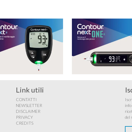
Link utili
Is
CONTATTI
Iscr
NEWSLETTER
info
DISCLAIMER
rice
PRIVACY
del 
CREDITS