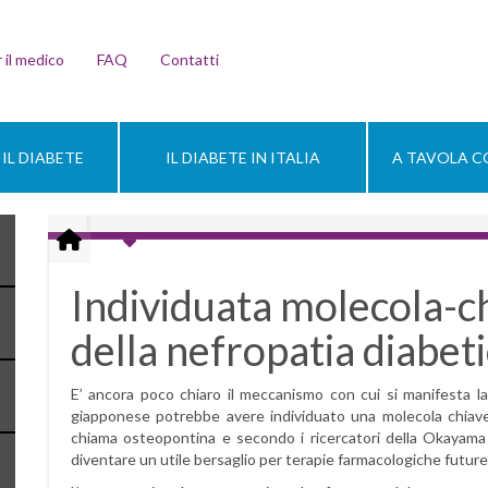
 il medico
FAQ
Contatti
IL DIABETE
IL DIABETE IN ITALIA
A TAVOLA CO
Individuata molecola-ch
della nefropatia diabet
E’ ancora poco chiaro il meccanismo con cui si manifesta la
giapponese potrebbe avere individuato una molecola chiave de
chiama osteopontina e secondo i ricercatori della Okayam
diventare un utile bersaglio per terapie farmacologiche future