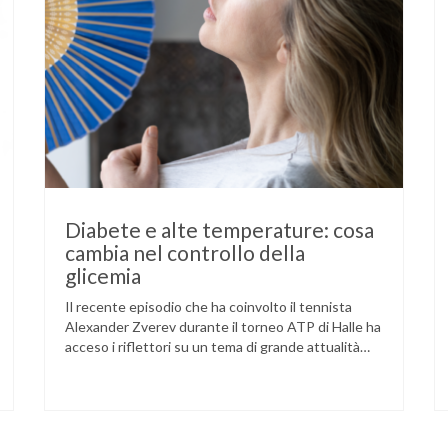
Diabete e alte temperature: cosa
cambia nel controllo della
glicemia
Il recente episodio che ha coinvolto il tennista
Alexander Zverev durante il torneo ATP di Halle ha
acceso i riflettori su un tema di grande attualità
per chi convive con il diabete. L’atleta, che ha il
diabete di tipo 1, ha raccontato che un’anomalia
nella rilevazione del sensore di monitoraggio del
glucosio lo aveva portato …