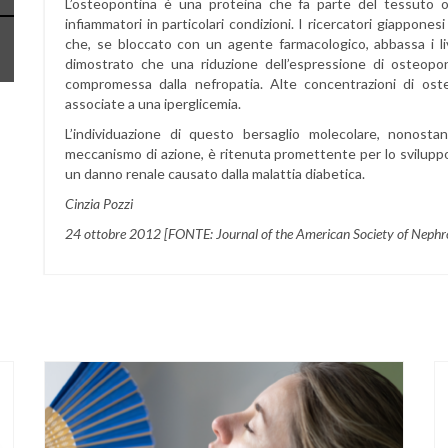
L’osteopontina è una proteina che fa parte del tessuto os
infiammatori in particolari condizioni. I ricercatori giappon
che, se bloccato con un agente farmacologico, abbassa i li
dimostrato che una riduzione dell’espressione di osteopont
compromessa dalla nefropatia. Alte concentrazioni di ost
associate a una iperglicemia.
L’individuazione di questo bersaglio molecolare, nonosta
meccanismo di azione, è ritenuta promettente per lo sviluppo d
un danno renale causato dalla malattia diabetica.
Cinzia Pozzi
24 ottobre 2012 [FONTE: Journal of the American Society of Nephr