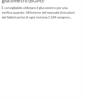
glucometro (BGM)?
È consigliabile utilizzare il glucometro per una
verifica quando: All’interno del manuale (istruzioni
del fabbricante) di ogni sistema CGM vengono
indicate specifiche situazioni in cui può essere
necessario effettuare una glicemia capillare di
controllo.