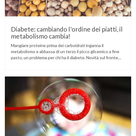
Diabete: cambiando l'ordine dei piatti, il
metabolismo cambia!
Mangiare proteine prima dei carboidrati inganna il
metabolismo e abbassa di un terzo il picco glicemico a fine
pasto, un problema per chi ha il diabete. Novità sul fronte
alimentazione e gestione della glicemia per le persone con
diabete. Due studi dell’Università di Pisa hanno scoperto
come ingannare il metabolismo ed evitare che gli zuccheri …