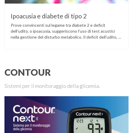
Ipoacusia e diabete di tipo 2
Prove convincenti sul legame tra diabete 2 e deficit
dell’udito, o ipoacusia, suggeriscono l’uso di test acustici
nella gestione del disturbo metabolico. Il deficit dell’udito, o
ipoacusia, è una disabilità diffusa che colpisce circa il 12%
degli italiani e solo l’11% di chi ne ha realmente bisogno
ricorre all’uso di un apparecchio acustico. L’ipoacusia è …
CONTOUR
Sistemi per il monitoraggio della glicemia.