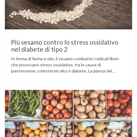
Più sesamo contro lo stress ossidativo
nel diabete di tipo 2
In forma di farina e olio, il sesamo combatte i radicali liberi
che provocano stress ossidativo, tra le cause di
ipertensione, colesterolo alto e diabete. La pianta del
sesamo viene attualmente coltivata soprattutto in India,
Cina e Birmania dove i semi e l’olio che ne deriva vengono
utilizzati per la preparazione di numerosi piatti, ma …