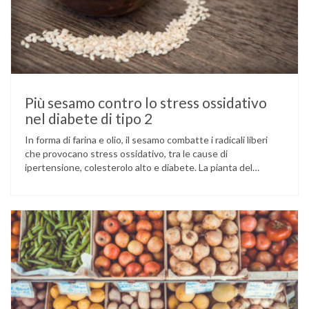
Più sesamo contro lo stress ossidativo
nel diabete di tipo 2
In forma di farina e olio, il sesamo combatte i radicali liberi
che provocano stress ossidativo, tra le cause di
ipertensione, colesterolo alto e diabete. La pianta del
sesamo viene attualmente coltivata soprattutto in India,
Cina e Birmania dove i semi e l’olio che ne deriva vengono
utilizzati per la preparazione di numerosi piatti, ma …