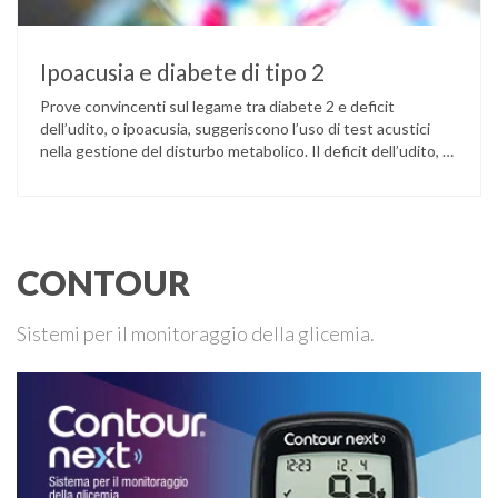
Ipoacusia e diabete di tipo 2
Prove convincenti sul legame tra diabete 2 e deficit
dell’udito, o ipoacusia, suggeriscono l’uso di test acustici
nella gestione del disturbo metabolico. Il deficit dell’udito, o
ipoacusia, è una disabilità diffusa che colpisce circa il 12%
degli italiani e solo l’11% di chi ne ha realmente bisogno
ricorre all’uso di un apparecchio acustico. L’ipoacusia è …
CONTOUR
Sistemi per il monitoraggio della glicemia.