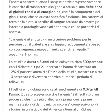
L’anemia occorre quando il sangue perde progressivamente
la capacità di trasportare ossigeno a causa di una
deficienza
di globuli rossi o di emoglobina
, che è la componente dei
globuli rossi che ha questa specifica funzione. Una carenza di
ferro nella dieta, o perdite di sangue causate da emorragie
interne o patologie vascolari sono tra le cause potenziali di
anemia.
“L’anemia è ritenuta oggi un ulteriore problema per le
persone con il diabete, e si sviluppa precocemente, spesso
con conseguenze maggiori, nei pazienti nefropatici”
aggiunge Thomas.
Lo studio è
durato 5 anni
ed ha coinvolto circa
500 persone
con il diabete di tipo 2. I ricercatori hanno riscontrato un
12% di pazienti anemici all’inizio dello studio, mentre un altro
13 percento è diventato anemico durante il periodo di
follow-up.
I livelli di emoglobina sono calati mediamente di
0,07 gr/dl
l’anno
. Questo suggerisce che l’anemia “è il risultato di un
processo che inizia più di dieci anni prima, con le prime
manifestazioni di danno microvascolare” come scrivono gli
studiosi in un articolo dell’American Journal of Kidney