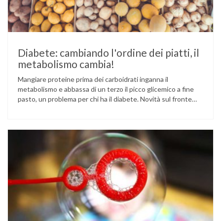
Diabete: cambiando l'ordine dei piatti, il
metabolismo cambia!
Mangiare proteine prima dei carboidrati inganna il
metabolismo e abbassa di un terzo il picco glicemico a fine
pasto, un problema per chi ha il diabete. Novità sul fronte
alimentazione e gestione della glicemia per le persone con
diabete. Due studi dell’Università di Pisa hanno scoperto
come ingannare il metabolismo ed evitare che gli zuccheri …