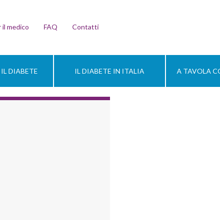
 il medico
FAQ
Contatti
IL DIABETE
IL DIABETE IN ITALIA
A TAVOLA CO