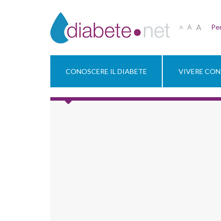
A
Per
A
A
CONOSCERE IL DIABETE
VIVERE CON 