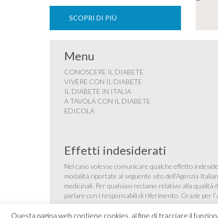
SCOPRI DI PIÙ
Menu
CONOSCERE IL DIABETE
VIVERE CON IL DIABETE
IL DIABETE IN ITALIA
A TAVOLA CON IL DIABETE
EDICOLA
Effetti indesiderati
Nel caso volesse comunicare qualche effetto indesider
modalità riportate al seguente sito dell’Agenzia Itali
medicinali
. Per qualsiasi reclamo relativo alla qualit
parlare con i responsabili di riferimento. Grazie per l
Questa pagina web contiene cookies, al fine di tracciare il funzio