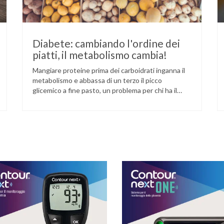
Diabete: cambiando l'ordine dei
piatti, il metabolismo cambia!
Mangiare proteine prima dei carboidrati inganna il
metabolismo e abbassa di un terzo il picco
glicemico a fine pasto, un problema per chi ha il
diabete. Novità sul fronte alimentazione e gestione
della glicemia per le persone con diabete. Due
studi dell’Università di Pisa hanno scoperto come
ingannare il metabolismo ed evitare che gli zuccheri
…