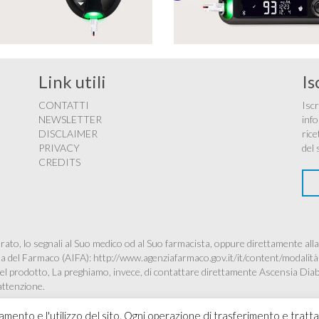
Link utili
Is
CONTATTI
Iscr
NEWSLETTER
info
DISCLAIMER
rice
PRIVACY
del 
CREDITS
ato, lo segnali al Suo medico od al Suo farmacista, oppure direttamente alla
ana del Farmaco (AIFA):
http://www.agenziafarmaco.gov.it/it/content/modalità
à del prodotto, La preghiamo, invece, di contattare direttamente Ascensia Dia
’attenzione.
namento e l'utilizzo del sito. Ogni operazione di trasferimento e tratt