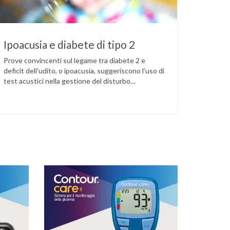
Ipoacusia e diabete di tipo 2
Prove convincenti sul legame tra diabete 2 e
deficit dell’udito, o ipoacusia, suggeriscono l’uso di
test acustici nella gestione del disturbo
metabolico. Il deficit dell’udito, o ipoacusia, è una
disabilità diffusa che colpisce circa il 12% degli
italiani e solo l’11% di chi ne ha realmente bisogno
ricorre all’uso di un apparecchio acustico.
L’ipoacusia è …