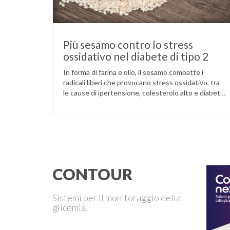
Più sesamo contro lo stress
ossidativo nel diabete di tipo 2
In forma di farina e olio, il sesamo combatte i
radicali liberi che provocano stress ossidativo, tra
le cause di ipertensione, colesterolo alto e diabete.
La pianta del sesamo viene attualmente coltivata
soprattutto in India, Cina e Birmania dove i semi e
l’olio che ne deriva vengono utilizzati per la
preparazione di numerosi piatti, ma …
CONTOUR
Sistemi per il monitoraggio della
glicemia.