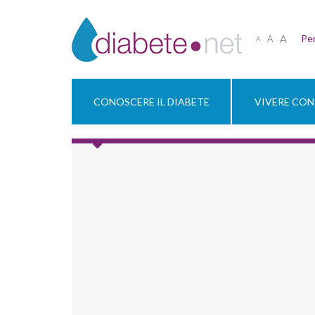
A
Per
A
A
CONOSCERE IL DIABETE
VIVERE CON 