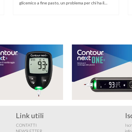
glicemico a fine pasto, un problema per chi ha il
diabete. Novità sul fronte alimentazione e gestione
della glicemia per le persone con diabete. Due
studi dell’Università di Pisa hanno scoperto come
ingannare il metabolismo ed evitare che gli zuccheri
…
Link utili
Is
CONTATTI
Iscr
NEWSLETTER
info