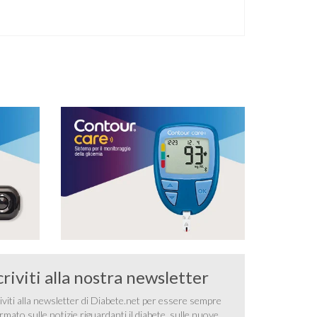
metabolico. Il deficit dell’udito, o ipoacusia, è una
disabilità diffusa che colpisce circa il 12% degli
italiani e solo l’11% di chi ne ha realmente bisogno
ricorre all’uso di un apparecchio acustico.
L’ipoacusia è …
criviti alla nostra newsletter
iviti alla newsletter di Diabete.net per essere sempre
rmato sulle notizie riguardanti il diabete, sulle nuove