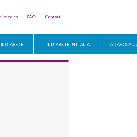
 il medico
FAQ
Contatti
IL DIABETE
IL DIABETE IN ITALIA
A TAVOLA CO