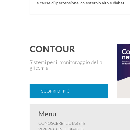
le cause di ipertensione, colesterolo alto e diabete.
La pianta del sesamo viene attualmente coltivata
soprattutto in India, Cina e Birmania dove i semi e
l’olio che ne deriva vengono utilizzati per la
preparazione di numerosi piatti, ma …
CONTOUR
Sistemi per il monitoraggio della
glicemia.
SCOPRI DI PIÙ
Menu
CONOSCERE IL DIABETE
VIVERE CON IL DIABETE