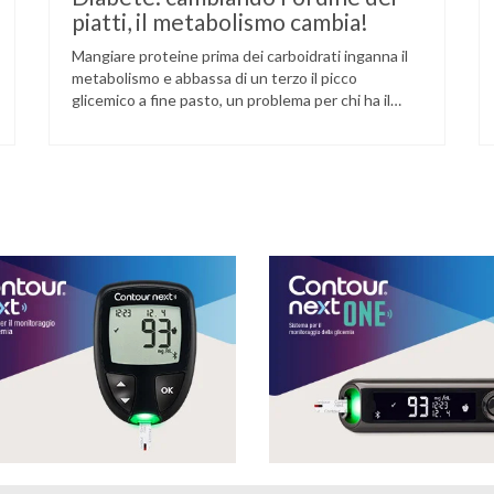
piatti, il metabolismo cambia!
Mangiare proteine prima dei carboidrati inganna il
metabolismo e abbassa di un terzo il picco
glicemico a fine pasto, un problema per chi ha il
diabete. Novità sul fronte alimentazione e gestione
della glicemia per le persone con diabete. Due
studi dell’Università di Pisa hanno scoperto come
ingannare il metabolismo ed evitare che gli zuccheri
…