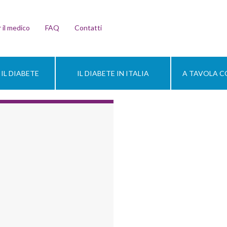
 il medico
FAQ
Contatti
IL DIABETE
IL DIABETE IN ITALIA
A TAVOLA CO