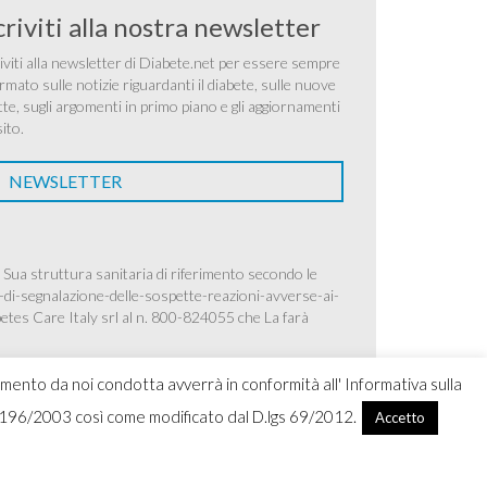
criviti alla nostra newsletter
iviti alla newsletter di Diabete.net per essere sempre
rmato sulle notizie riguardanti il diabete, sulle nuove
tte, sugli argomenti in primo piano e gli aggiornamenti
sito.
NEWSLETTER
 Sua struttura sanitaria di riferimento secondo le
-di-segnalazione-delle-sospette-reazioni-avverse-ai-
betes Care Italy srl al n. 800-824055 che La farà
amento da noi condotta avverrà in conformità all' Informativa sulla
.lgs 196/2003 così come modificato dal D.lgs 69/2012.
Accetto
ight 2026 Ascensia Diabetes Care Italy srl |
Credits