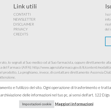
Link utili
Is
CONTATTI
Iscr
NEWSLETTER
info
DISCLAIMER
rice
PRIVACY
del 
CREDITS
ato, lo segnali al Suo medico od al Suo farmacista, oppure direttamente alla
ana del Farmaco (AIFA):
http://www.agenziafarmaco.gov.it/it/content/modalità
à del prodotto, La preghiamo, invece, di contattare direttamente Ascensia Dia
’attenzione.
namento e l'utilizzo del sito. Ogni operazione di trasferimento e tratt
 l'archiviazione delle informazioni nel tuo pc, ai sensi dell'art. 122 D
Copyr
Maggiori informazioni
Impostazioni cookie