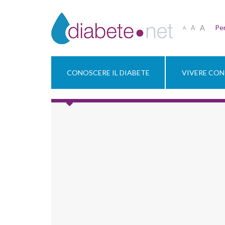
A
Per
A
A
CONOSCERE IL DIABETE
VIVERE CON 