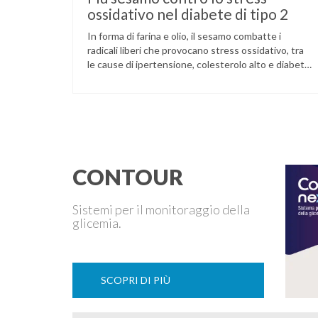
ossidativo nel diabete di tipo 2
In forma di farina e olio, il sesamo combatte i
radicali liberi che provocano stress ossidativo, tra
le cause di ipertensione, colesterolo alto e diabete.
La pianta del sesamo viene attualmente coltivata
soprattutto in India, Cina e Birmania dove i semi e
l’olio che ne deriva vengono utilizzati per la
preparazione di numerosi piatti, ma …
CONTOUR
Sistemi per il monitoraggio della
glicemia.
SCOPRI DI PIÙ