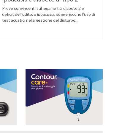
Prove convincenti sul legame tra diabete 2 e
deficit dell’udito, o ipoacusia, suggeriscono l’uso di
test acustici nella gestione del disturbo
metabolico. Il deficit dell’udito, o ipoacusia, è una
disabilità diffusa che colpisce circa il 12% degli
italiani e solo l’11% di chi ne ha realmente bisogno
ricorre all’uso di un apparecchio acustico.
L’ipoacusia è …