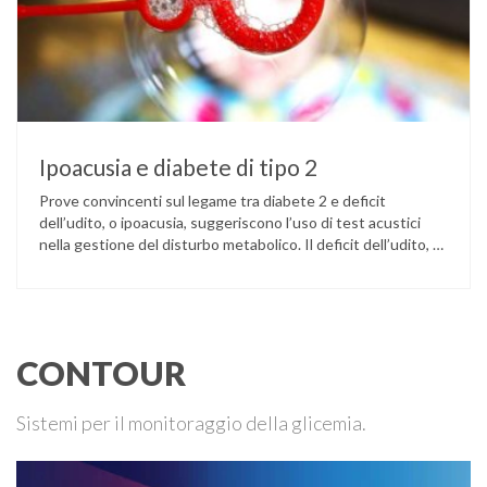
Ipoacusia e diabete di tipo 2
Prove convincenti sul legame tra diabete 2 e deficit
dell’udito, o ipoacusia, suggeriscono l’uso di test acustici
nella gestione del disturbo metabolico. Il deficit dell’udito, o
ipoacusia, è una disabilità diffusa che colpisce circa il 12%
degli italiani e solo l’11% di chi ne ha realmente bisogno
ricorre all’uso di un apparecchio acustico. L’ipoacusia è …
CONTOUR
Sistemi per il monitoraggio della glicemia.