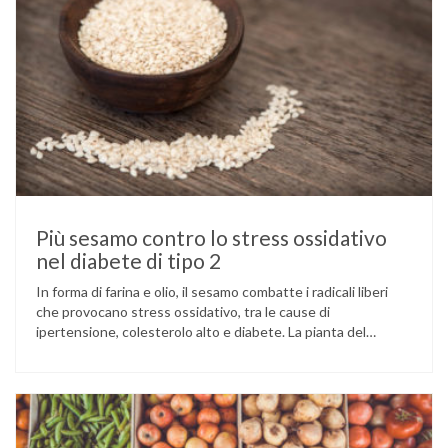
Più sesamo contro lo stress ossidativo
nel diabete di tipo 2
In forma di farina e olio, il sesamo combatte i radicali liberi
che provocano stress ossidativo, tra le cause di
ipertensione, colesterolo alto e diabete. La pianta del
sesamo viene attualmente coltivata soprattutto in India,
Cina e Birmania dove i semi e l’olio che ne deriva vengono
utilizzati per la preparazione di numerosi piatti, ma …