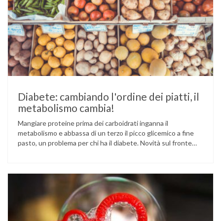
Diabete: cambiando l'ordine dei piatti, il
metabolismo cambia!
Mangiare proteine prima dei carboidrati inganna il
metabolismo e abbassa di un terzo il picco glicemico a fine
pasto, un problema per chi ha il diabete. Novità sul fronte
alimentazione e gestione della glicemia per le persone con
diabete. Due studi dell’Università di Pisa hanno scoperto
come ingannare il metabolismo ed evitare che gli zuccheri …