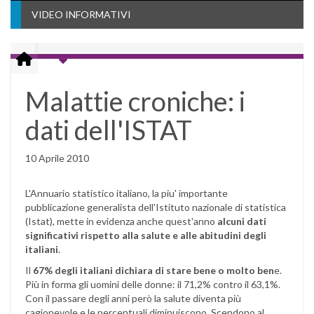
VIDEO INFORMATIVI
Malattie croniche: i
dati dell'ISTAT
10 Aprile 2010
L'Annuario statistico italiano, la piu' importante
pubblicazione generalista dell'Istituto nazionale di statistica
(Istat), mette in evidenza anche quest'anno
alcuni dati
significativi rispetto alla salute e alle abitudini degli
italiani
.
Il
67% degli italiani dichiara di stare bene o molto ben
e.
Più in forma gli uomini delle donne: il 71,2% contro il 63,1%.
Con il passare degli anni però la salute diventa più
cagionevole e le percentuali diminuiscono. Scendono al