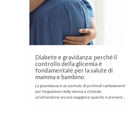
Diabete e gravidanza: perché il
controllo della glicemia è
fondamentale per la salute di
mamma e bambino
La gravidanza è un periodo di profondi cambiamenti
per l’organismo della donna e richiede
un’attenzione ancora maggiore quando è presente
il diabete. Che la condizione fosse già nota prima
del concepimento, come nel caso del diabete di
tipo 1 o di tipo 2, oppure compaia per la prima volta
durante la gestazione (diabete gestazionale),
mantenere …