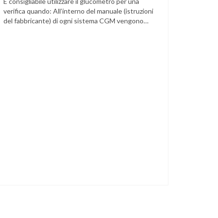
È consigliabile utilizzare il glucometro per una
verifica quando: All’interno del manuale (istruzioni
del fabbricante) di ogni sistema CGM vengono
indicate specifiche situazioni in cui può essere
necessario effettuare una glicemia capillare di
controllo.