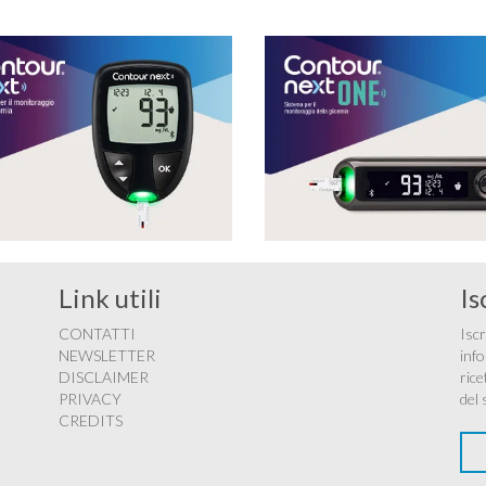
Link utili
Is
CONTATTI
Iscr
NEWSLETTER
info
DISCLAIMER
rice
PRIVACY
del 
CREDITS