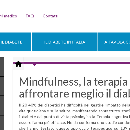
 il medico
FAQ
Contatti
IL DIABETE
IL DIABETE IN ITALIA
A TAVOLA CO
Mindfulness, la terapia
affrontare meglio il di
Il 20-40% dei diabetici ha difficoltà nel gestire l’impatto del
vita quotidiana e sulla salute, manifestando soprattutto stati
il diabete dal punto di vista psicologico la Terapia cognitiva
essere l’arma più efficace. Ne da conferma uno studio condotto
che hanno testato questo approccio terapeutico su 139 paz