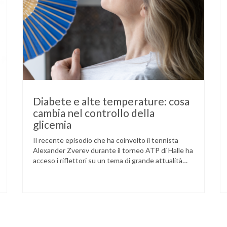
Diabete e alte temperature: cosa
cambia nel controllo della
glicemia
Il recente episodio che ha coinvolto il tennista
Alexander Zverev durante il torneo ATP di Halle ha
acceso i riflettori su un tema di grande attualità
per chi convive con il diabete. L’atleta, che ha il
diabete di tipo 1, ha raccontato che un’anomalia
nella rilevazione del sensore di monitoraggio del
glucosio lo aveva portato …