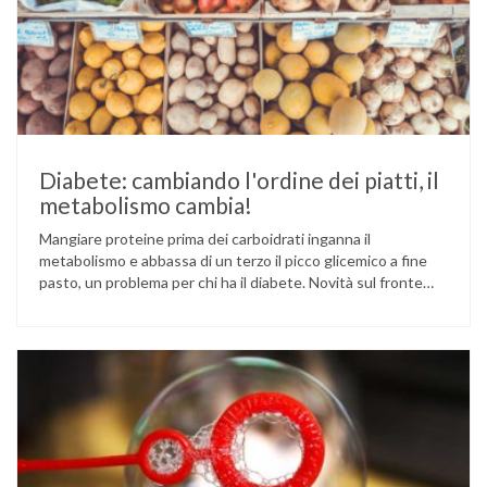
Diabete: cambiando l'ordine dei piatti, il
metabolismo cambia!
Mangiare proteine prima dei carboidrati inganna il
metabolismo e abbassa di un terzo il picco glicemico a fine
pasto, un problema per chi ha il diabete. Novità sul fronte
alimentazione e gestione della glicemia per le persone con
diabete. Due studi dell’Università di Pisa hanno scoperto
come ingannare il metabolismo ed evitare che gli zuccheri …