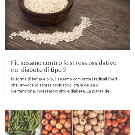
Più sesamo contro lo stress ossidativo
nel diabete di tipo 2
In forma di farina e olio, il sesamo combatte i radicali liberi
che provocano stress ossidativo, tra le cause di
ipertensione, colesterolo alto e diabete. La pianta del
sesamo viene attualmente coltivata soprattutto in India,
Cina e Birmania dove i semi e l’olio che ne deriva vengono
utilizzati per la preparazione di numerosi piatti, ma …