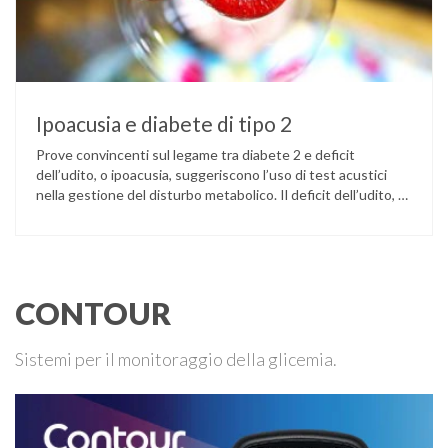
Ipoacusia e diabete di tipo 2
Prove convincenti sul legame tra diabete 2 e deficit
dell’udito, o ipoacusia, suggeriscono l’uso di test acustici
nella gestione del disturbo metabolico. Il deficit dell’udito, o
ipoacusia, è una disabilità diffusa che colpisce circa il 12%
degli italiani e solo l’11% di chi ne ha realmente bisogno
ricorre all’uso di un apparecchio acustico. L’ipoacusia è …
CONTOUR
Sistemi per il monitoraggio della glicemia.