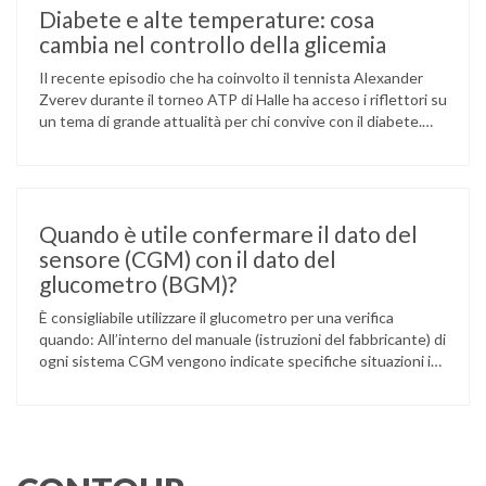
Diabete e alte temperature: cosa
cambia nel controllo della glicemia
Il recente episodio che ha coinvolto il tennista Alexander
Zverev durante il torneo ATP di Halle ha acceso i riflettori su
un tema di grande attualità per chi convive con il diabete.
L’atleta, che ha il diabete di tipo 1, ha raccontato che
un’anomalia nella rilevazione del sensore di monitoraggio del
glucosio lo aveva portato …
Quando è utile confermare il dato del
sensore (CGM) con il dato del
glucometro (BGM)?
È consigliabile utilizzare il glucometro per una verifica
quando: All’interno del manuale (istruzioni del fabbricante) di
ogni sistema CGM vengono indicate specifiche situazioni in
cui può essere necessario effettuare una glicemia capillare
di controllo.