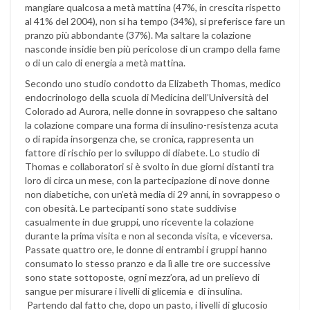
mangiare qualcosa a metà mattina (47%, in crescita rispetto
al 41% del 2004), non si ha tempo (34%), si preferisce fare un
pranzo più abbondante (37%). Ma saltare la colazione
nasconde insidie ben più pericolose di un crampo della fame
o di un calo di energia a metà mattina.
Secondo uno studio condotto da Elizabeth Thomas, medico
endocrinologo della scuola di Medicina dell’Università del
Colorado ad Aurora, nelle donne in sovrappeso che saltano
la colazione compare una forma di insulino-resistenza acuta
o di rapida insorgenza che, se cronica, rappresenta un
fattore di rischio per lo sviluppo di diabete. Lo studio di
Thomas e collaboratori si è svolto in due giorni distanti tra
loro di circa un mese, con la partecipazione di nove donne
non diabetiche, con un’età media di 29 anni, in sovrappeso o
con obesità. Le partecipanti sono state suddivise
casualmente in due gruppi, uno ricevente la colazione
durante la prima visita e non al seconda visita, e viceversa.
Passate quattro ore, le donne di entrambi i gruppi hanno
consumato lo stesso pranzo e da lì alle tre ore successive
sono state sottoposte, ogni mezz’ora, ad un prelievo di
sangue per misurare i livelli di glicemia e di insulina.
Partendo dal fatto che, dopo un pasto, i livelli di glucosio