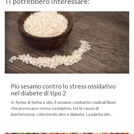
Ti potrebbero interessare:
Più sesamo contro lo stress ossidativo
nel diabete di tipo 2
In forma di farina e olio, il sesamo combatte i radicali liberi
che provocano stress ossidativo, tra le cause di
ipertensione, colesterolo alto e diabete. La pianta del
sesamo viene attualmente coltivata soprattutto in India,
Cina e Birmania dove i semi e l’olio che ne deriva vengono
utilizzati per la preparazione di numerosi piatti, ma …