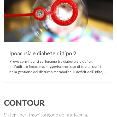
Ipoacusia e diabete di tipo 2
Prove convincenti sul legame tra diabete 2 e deficit
dell’udito, o ipoacusia, suggeriscono l’uso di test acustici
nella gestione del disturbo metabolico. Il deficit dell’udito, o
ipoacusia, è una disabilità diffusa che colpisce circa il 12%
degli italiani e solo l’11% di chi ne ha realmente bisogno
ricorre all’uso di un apparecchio acustico. L’ipoacusia è …
CONTOUR
Sistemi per il monitoraggio della glicemia.