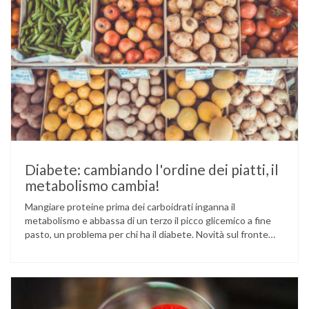
Diabete: cambiando l'ordine dei piatti, il
metabolismo cambia!
Mangiare proteine prima dei carboidrati inganna il
metabolismo e abbassa di un terzo il picco glicemico a fine
pasto, un problema per chi ha il diabete. Novità sul fronte
alimentazione e gestione della glicemia per le persone con
diabete. Due studi dell’Università di Pisa hanno scoperto
come ingannare il metabolismo ed evitare che gli zuccheri …