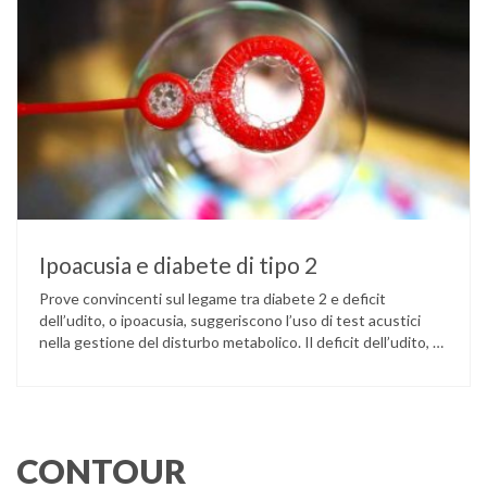
Ipoacusia e diabete di tipo 2
Prove convincenti sul legame tra diabete 2 e deficit
dell’udito, o ipoacusia, suggeriscono l’uso di test acustici
nella gestione del disturbo metabolico. Il deficit dell’udito, o
ipoacusia, è una disabilità diffusa che colpisce circa il 12%
degli italiani e solo l’11% di chi ne ha realmente bisogno
ricorre all’uso di un apparecchio acustico. L’ipoacusia è …
CONTOUR