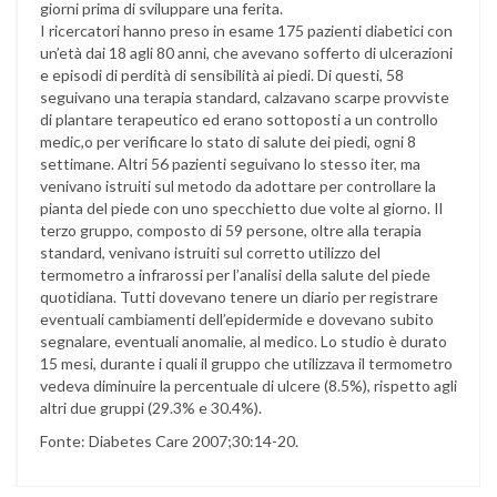
giorni prima di sviluppare una ferita.
I ricercatori hanno preso in esame 175 pazienti diabetici con
un’età dai 18 agli 80 anni, che avevano sofferto di ulcerazioni
e episodi di perdità di sensibilità ai piedi. Di questi, 58
seguivano una terapia standard, calzavano scarpe provviste
di plantare terapeutico ed erano sottoposti a un controllo
medic,o per verificare lo stato di salute dei piedi, ogni 8
settimane. Altri 56 pazienti seguivano lo stesso iter, ma
venivano istruiti sul metodo da adottare per controllare la
pianta del piede con uno specchietto due volte al giorno. Il
terzo gruppo, composto di 59 persone, oltre alla terapia
standard, venivano istruiti sul corretto utilizzo del
termometro a infrarossi per l’analisi della salute del piede
quotidiana. Tutti dovevano tenere un diario per registrare
eventuali cambiamenti dell’epidermide e dovevano subito
segnalare, eventuali anomalie, al medico. Lo studio è durato
15 mesi, durante i quali il gruppo che utilizzava il termometro
vedeva diminuire la percentuale di ulcere (8.5%), rispetto agli
altri due gruppi (29.3% e 30.4%).
Fonte: Diabetes Care 2007;30:14-20.