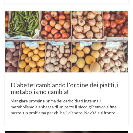
Cina e Birmania dove i semi e l’olio che ne deriva vengono
utilizzati per la preparazione di numerosi piatti, ma …
Diabete: cambiando l'ordine dei piatti, il
metabolismo cambia!
Mangiare proteine prima dei carboidrati inganna il
metabolismo e abbassa di un terzo il picco glicemico a fine
pasto, un problema per chi ha il diabete. Novità sul fronte
alimentazione e gestione della glicemia per le persone con
diabete. Due studi dell’Università di Pisa hanno scoperto
come ingannare il metabolismo ed evitare che gli zuccheri …