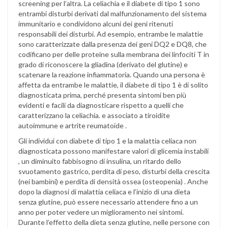
screening per l’altra. La celiachia e il diabete di tipo 1 sono
entrambi disturbi derivati dal malfunzionamento del sistema
immunitario e condividono alcuni dei geni ritenuti
responsabili dei disturbi. Ad esempio, entrambe le malattie
sono caratterizzate dalla presenza dei geni DQ2 e DQ8, che
codificano per delle proteine sulla membrana dei linfociti T in
grado di riconoscere la gliadina (derivato del glutine) e
scatenare la reazione infiammatoria. Quando una persona è
affetta da entrambe le malattie, il diabete di tipo 1 è di solito
diagnosticata prima, perché presenta sintomi ben più
evidenti e facili da diagnosticare rispetto a quelli che
caratterizzano la celiachia. e associato a tiroidite
autoimmune e artrite reumatoide .
Gli individui con diabete di tipo 1 e la malattia celiaca non
diagnosticata possono manifestare valori di glicemia instabili
, un diminuito fabbisogno di insulina, un ritardo dello
svuotamento gastrico, perdita di peso, disturbi della crescita
(nei bambini) e perdita di densità ossea (osteopenia) . Anche
dopo la diagnosi di malattia celiaca e l’inizio di una dieta
senza glutine, può essere necessario attendere fino a un
anno per poter vedere un miglioramento nei sintomi.
Durante l’effetto della dieta senza glutine, nelle persone con