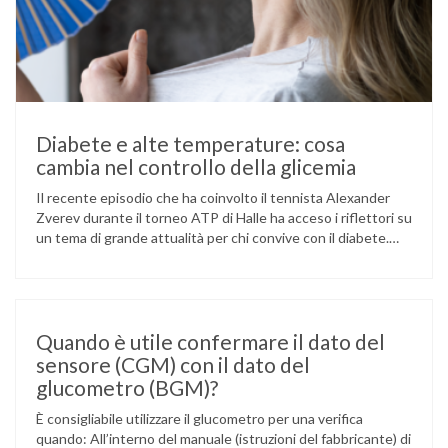
Diabete e alte temperature: cosa
cambia nel controllo della glicemia
Il recente episodio che ha coinvolto il tennista Alexander
Zverev durante il torneo ATP di Halle ha acceso i riflettori su
un tema di grande attualità per chi convive con il diabete.
L’atleta, che ha il diabete di tipo 1, ha raccontato che
un’anomalia nella rilevazione del sensore di monitoraggio del
glucosio lo aveva portato …
Quando è utile confermare il dato del
sensore (CGM) con il dato del
glucometro (BGM)?
È consigliabile utilizzare il glucometro per una verifica
quando: All’interno del manuale (istruzioni del fabbricante) di