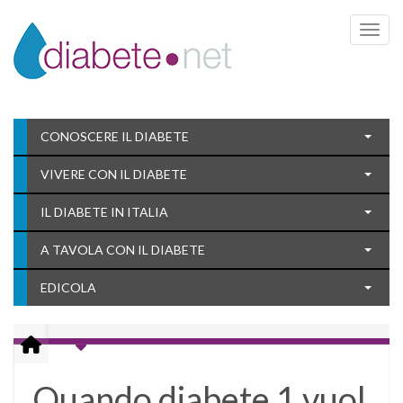
Toggle 
CONOSCERE IL DIABETE
VIVERE CON IL DIABETE
IL DIABETE IN ITALIA
A TAVOLA CON IL DIABETE
EDICOLA
Quando diabete 1 vuol