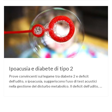
diabete. Due studi dell’Università di Pisa hanno scoperto
come ingannare il metabolismo ed evitare che gli zuccheri …
Ipoacusia e diabete di tipo 2
Prove convincenti sul legame tra diabete 2 e deficit
dell’udito, o ipoacusia, suggeriscono l’uso di test acustici
nella gestione del disturbo metabolico. Il deficit dell’udito, o
ipoacusia, è una disabilità diffusa che colpisce circa il 12%
degli italiani e solo l’11% di chi ne ha realmente bisogno
ricorre all’uso di un apparecchio acustico. L’ipoacusia è …