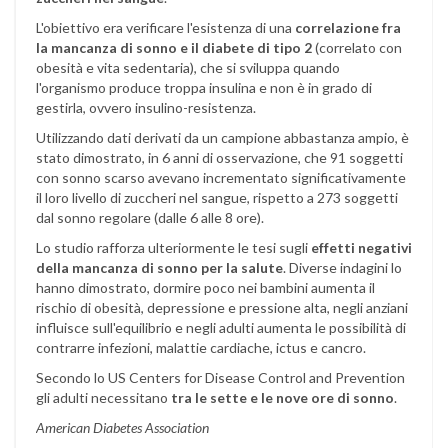
L'obiettivo era verificare l'esistenza di una
correlazione fra
la mancanza di sonno e il diabete di tipo 2
(correlato con
obesità e vita sedentaria), che si sviluppa quando
l'organismo produce troppa insulina e non è in grado di
gestirla, ovvero insulino-resistenza.
Utilizzando dati derivati da un campione abbastanza ampio, è
stato dimostrato, in 6 anni di osservazione, che 91 soggetti
con sonno scarso avevano incrementato significativamente
il loro livello di zuccheri nel sangue, rispetto a 273 soggetti
dal sonno regolare (dalle 6 alle 8 ore).
Lo studio rafforza ulteriormente le tesi sugli
effetti negativi
della mancanza di sonno per la salute
. Diverse indagini lo
hanno dimostrato, dormire poco nei bambini aumenta il
rischio di obesità, depressione e pressione alta, negli anziani
influisce sull'equilibrio e negli adulti aumenta le possibilità di
contrarre infezioni, malattie cardiache, ictus e cancro.
Secondo lo US Centers for Disease Control and Prevention
gli adulti necessitano
tra le sette e le nove ore di sonno
.
American Diabetes Association