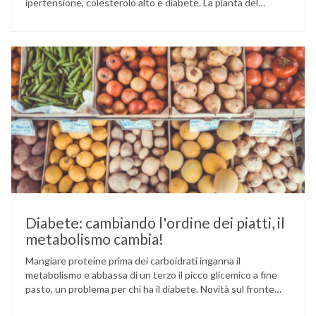
ipertensione, colesterolo alto e diabete. La pianta del
sesamo viene attualmente coltivata soprattutto in India,
Cina e Birmania dove i semi e l’olio che ne deriva vengono
utilizzati per la preparazione di numerosi piatti, ma …
Diabete: cambiando l'ordine dei piatti, il
metabolismo cambia!
Mangiare proteine prima dei carboidrati inganna il
metabolismo e abbassa di un terzo il picco glicemico a fine
pasto, un problema per chi ha il diabete. Novità sul fronte
alimentazione e gestione della glicemia per le persone con