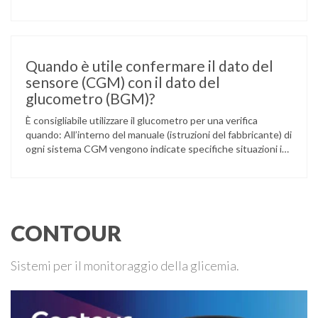
L’atleta, che ha il diabete di tipo 1, ha raccontato che
un’anomalia nella rilevazione del sensore di monitoraggio del
glucosio lo aveva portato …
Quando è utile confermare il dato del
sensore (CGM) con il dato del
glucometro (BGM)?
È consigliabile utilizzare il glucometro per una verifica
quando: All’interno del manuale (istruzioni del fabbricante) di
ogni sistema CGM vengono indicate specifiche situazioni in
cui può essere necessario effettuare una glicemia capillare
di controllo.
CONTOUR
Sistemi per il monitoraggio della glicemia.