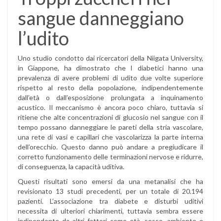
sangue danneggiano
l’udito
Uno studio condotto dai ricercatori della Niigata University,
in Giappone, ha dimostrato che I diabetici hanno una
prevalenza di avere problemi di udito due volte superiore
rispetto al resto della popolazione, indipendentemente
dall’età o dall’esposizione prolungata a inquinamento
acustico. Il meccanismo è ancora poco chiaro, tuttavia si
ritiene che alte concentrazioni di glucosio nel sangue con il
tempo possano danneggiare le pareti della stria vascolare,
una rete di vasi e capillari che vascolarizza la parte interna
dell’orecchio. Questo danno può andare a pregiudicare il
corretto funzionamento delle terminazioni nervose e ridurre,
di conseguenza, la capacità uditiva.
Questi risultati sono emersi da una metanalisi che ha
revisionato 13 studi precedenti, per un totale di 20.194
pazienti. L’associazione tra diabete e disturbi uditivi
necessita di ulteriori chiarimenti, tuttavia sembra essere
indipendente da altri fattori come età, sesso, ambiente e