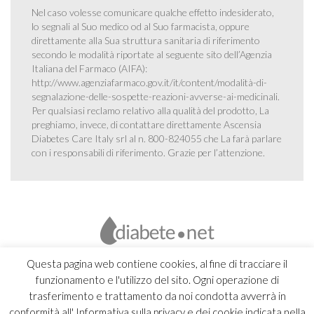
Nel caso volesse comunicare qualche effetto indesiderato,
lo segnali al Suo medico od al Suo farmacista, oppure
direttamente alla Sua struttura sanitaria di riferimento
secondo le modalità riportate al seguente sito dell’Agenzia
Italiana del Farmaco (AIFA):
http://www.agenziafarmaco.gov.it/it/content/modalità-di-
segnalazione-delle-sospette-reazioni-avverse-ai-medicinali
.
Per qualsiasi reclamo relativo alla qualità del prodotto, La
preghiamo, invece, di contattare direttamente Ascensia
Diabetes Care Italy srl al n. 800-824055 che La farà parlare
con i responsabili di riferimento. Grazie per l’attenzione.
Questa pagina web contiene cookies, al fine di tracciare il
funzionamento e l'utilizzo del sito. Ogni operazione di
trasferimento e trattamento da noi condotta avverrà in
conformità all' Informativa sulla privacy e dei cookie indicata nella