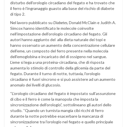
disturbo dell’orologio circadiano del fegato e ha trovato che
il ferro è l’ingranaggio guasto alla base del rischio di diabete
di tipo 2.
Nel lavoro pubblicato su
Diabetes
, Donald McClain e Judith A.
Simcox hanno identificato le molecole coinvolte
nell’impostazione dell’orologio circadiano del fegato. Gli
autori hanno aggiunto del alla dieta naturale dei topi e
hanno osservato un aumento della concentrazione cellulare
dell’eme, un composto del ferro presente nella molecola
dell’emoglobina e incaricato del di ossigeno nel sangue.
L’eme si lega a una proteina-circadiana, che di risposta
aumenta lo stimolo di controllo della glicemia da parte del
fegato. Durante il turno di notte, tuttavia, l’orologio
circadiano è fuori sincrono e si può assistere ad un aumento
anomalo dei livelli di glucosio.
“L’orologio circadiano del fegato è impostato sull’assunzione
di cibo e il ferro è come la manopola che imposta la
sincronizzazione dell’orologio”, sottolineano gli autori dello
studio. “Quando un turnista mangia cibi ricchi di ferro
durante la notte potrebbe esacerbare la mancanza di
sincronizzazione tra l’orologio nel fegato e quello principale