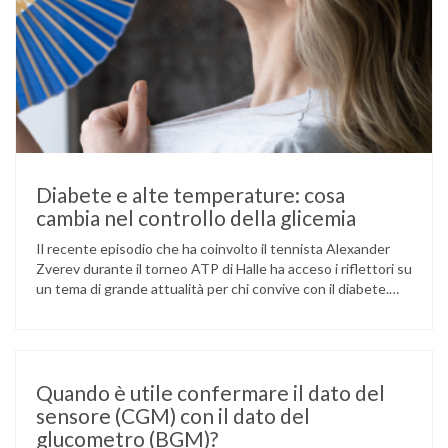
Diabete e alte temperature: cosa
cambia nel controllo della glicemia
Il recente episodio che ha coinvolto il tennista Alexander
Zverev durante il torneo ATP di Halle ha acceso i riflettori su
un tema di grande attualità per chi convive con il diabete.
L’atleta, che ha il diabete di tipo 1, ha raccontato che
un’anomalia nella rilevazione del sensore di monitoraggio del
glucosio lo aveva portato …
Quando è utile confermare il dato del
sensore (CGM) con il dato del
glucometro (BGM)?