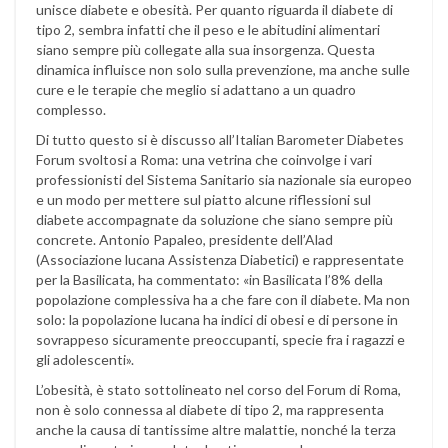
unisce diabete e obesità. Per quanto riguarda il diabete di
tipo 2, sembra infatti che il peso e le abitudini alimentari
siano sempre più collegate alla sua insorgenza. Questa
dinamica influisce non solo sulla prevenzione, ma anche sulle
cure e le terapie che meglio si adattano a un quadro
complesso.
Di tutto questo si è discusso all’Italian Barometer Diabetes
Forum svoltosi a Roma: una vetrina che coinvolge i vari
professionisti del Sistema Sanitario sia nazionale sia europeo
e un modo per mettere sul piatto alcune riflessioni sul
diabete accompagnate da soluzione che siano sempre più
concrete. Antonio Papaleo, presidente dell’Alad
(Associazione lucana Assistenza Diabetici) e rappresentate
per la Basilicata, ha commentato: «in Basilicata l’8% della
popolazione complessiva ha a che fare con il diabete. Ma non
solo: la popolazione lucana ha indici di obesi e di persone in
sovrappeso sicuramente preoccupanti, specie fra i ragazzi e
gli adolescenti».
L’obesità, è stato sottolineato nel corso del Forum di Roma,
non è solo connessa al diabete di tipo 2, ma rappresenta
anche la causa di tantissime altre malattie, nonché la terza