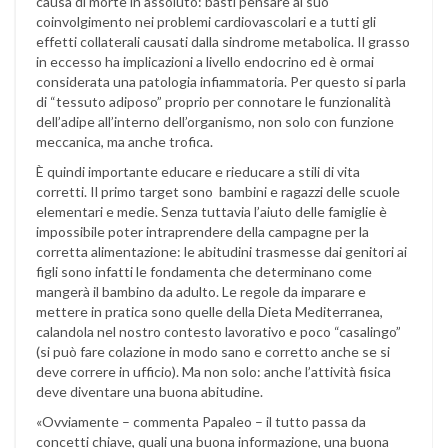
causa di morte in assoluto: basti pensare al suo
coinvolgimento nei problemi cardiovascolari e a tutti gli
effetti collaterali causati dalla sindrome metabolica. Il grasso
in eccesso ha implicazioni a livello endocrino ed è ormai
considerata una patologia infiammatoria. Per questo si parla
di “tessuto adiposo” proprio per connotare le funzionalità
dell’adipe all’interno dell’organismo, non solo con funzione
meccanica, ma anche trofica.
È quindi importante educare e rieducare a stili di vita
corretti. Il primo target sono bambini e ragazzi delle scuole
elementari e medie. Senza tuttavia l’aiuto delle famiglie è
impossibile poter intraprendere della campagne per la
corretta alimentazione: le abitudini trasmesse dai genitori ai
figli sono infatti le fondamenta che determinano come
mangerà il bambino da adulto. Le regole da imparare e
mettere in pratica sono quelle della Dieta Mediterranea,
calandola nel nostro contesto lavorativo e poco “casalingo”
(si può fare colazione in modo sano e corretto anche se si
deve correre in ufficio). Ma non solo: anche l’attività fisica
deve diventare una buona abitudine.
«Ovviamente – commenta Papaleo – il tutto passa da
concetti chiave, quali una buona informazione, una buona