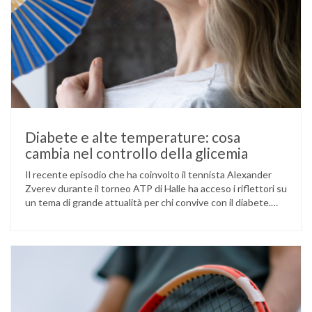
Diabete e alte temperature: cosa
cambia nel controllo della glicemia
Il recente episodio che ha coinvolto il tennista Alexander
Zverev durante il torneo ATP di Halle ha acceso i riflettori su
un tema di grande attualità per chi convive con il diabete.
L’atleta, che ha il diabete di tipo 1, ha raccontato che
un’anomalia nella rilevazione del sensore di monitoraggio del
glucosio lo aveva portato …