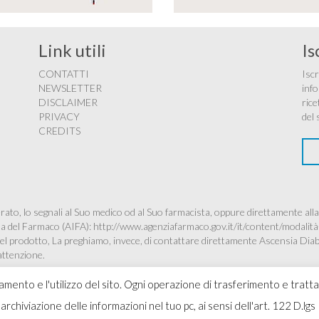
Link utili
Is
CONTATTI
Iscr
NEWSLETTER
info
DISCLAIMER
rice
PRIVACY
del 
CREDITS
ato, lo segnali al Suo medico od al Suo farmacista, oppure direttamente alla
ana del Farmaco (AIFA):
http://www.agenziafarmaco.gov.it/it/content/modalità
à del prodotto, La preghiamo, invece, di contattare direttamente Ascensia Dia
’attenzione.
namento e l'utilizzo del sito. Ogni operazione di trasferimento e tratt
 l'archiviazione delle informazioni nel tuo pc, ai sensi dell'art. 122 D