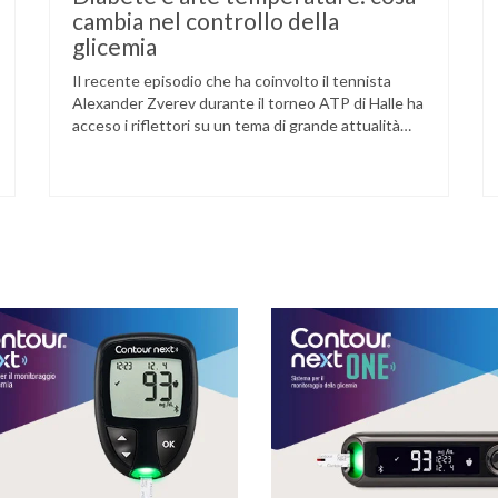
cambia nel controllo della
glicemia
Il recente episodio che ha coinvolto il tennista
Alexander Zverev durante il torneo ATP di Halle ha
acceso i riflettori su un tema di grande attualità
per chi convive con il diabete. L’atleta, che ha il
diabete di tipo 1, ha raccontato che un’anomalia
nella rilevazione del sensore di monitoraggio del
glucosio lo aveva portato …