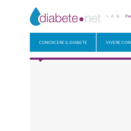
A
Per
A
A
CONOSCERE IL DIABETE
VIVERE CON 