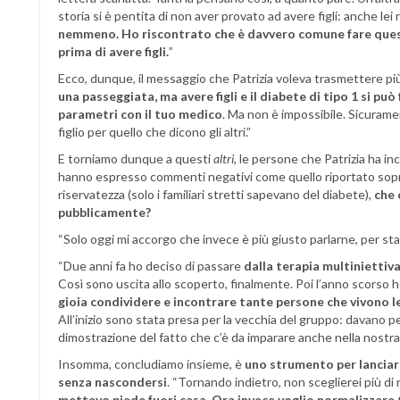
storia si è pentita di non aver provato ad avere figli: anche lei
nemmeno. Ho riscontrato che è davvero comune fare quest
prima di avere figli.
”
Ecco, dunque, il messaggio che Patrizia voleva trasmettere più 
una passeggiata, ma avere figli e il diabete di tipo 1 si può 
parametri con il tuo medico
. Ma non è impossibile. Sicuram
figlio per quello che dicono gli altri.”
E torniamo dunque a questi
altri
, le persone che Patrizia ha in
hanno espresso commenti negativi come quello riportato sopra
riservatezza (solo i familiari stretti sapevano del diabete),
che 
pubblicamente?
“Solo oggi mi accorgo che invece è più giusto parlarne, per star
“Due anni fa ho deciso di passare
dalla terapia multiniettiv
Così sono uscita allo scoperto, finalmente. Poi l’anno scorso h
gioia condividere e incontrare tante persone che vivono le
All’inizio sono stata presa per la vecchia del gruppo: davano p
dimostrazione del fatto che c’è da imparare anche nella nostr
Insomma, concludiamo insieme, è
uno strumento per lanciar
senza nascondersi
. “Tornando indietro, non sceglierei più di
mettevo piede fuori casa. Ora invece voglio normalizzare