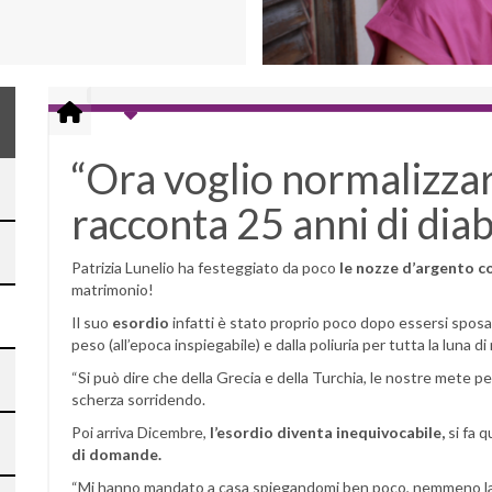
“Ora voglio normalizzare
racconta 25 anni di diab
Patrizia Lunelio ha festeggiato da poco
le nozze d’argento co
matrimonio!
Il suo
esordio
infatti è stato proprio poco dopo essersi sposat
peso (all’epoca inspiegabile) e dalla poliuria per tutta la luna di
“Si può dire che della Grecia e della Turchia, le nostre mete per i
scherza sorridendo.
Poi arriva Dicembre,
l’esordio diventa inequivocabile,
si fa q
di domande.
“Mi hanno mandato a casa spiegandomi ben poco, nemmeno la c