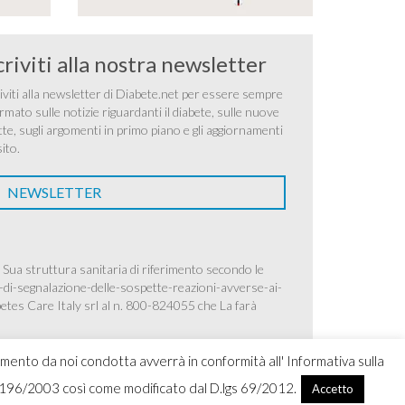
criviti alla nostra newsletter
iviti alla newsletter di Diabete.net per essere sempre
rmato sulle notizie riguardanti il diabete, sulle nuove
tte, sugli argomenti in primo piano e gli aggiornamenti
sito.
NEWSLETTER
 Sua struttura sanitaria di riferimento secondo le
-di-segnalazione-delle-sospette-reazioni-avverse-ai-
betes Care Italy srl al n. 800-824055 che La farà
amento da noi condotta avverrà in conformità all' Informativa sulla
.lgs 196/2003 così come modificato dal D.lgs 69/2012.
Accetto