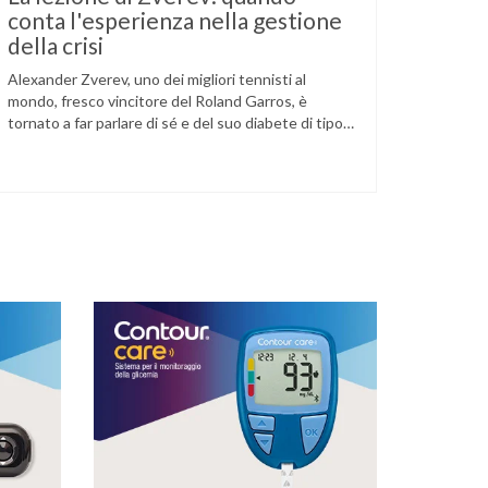
conta l'esperienza nella gestione
della crisi
Alexander Zverev, uno dei migliori tennisti al
mondo, fresco vincitore del Roland Garros, è
tornato a far parlare di sé e del suo diabete di tipo
1 dopo la semifinale del torneo di Halle, persa
contro Taylor Fritz. Il tennista tedesco ha
raccontato che un malfunzionamento del sensore
per il monitoraggio continuo del glucosio (CGM) …