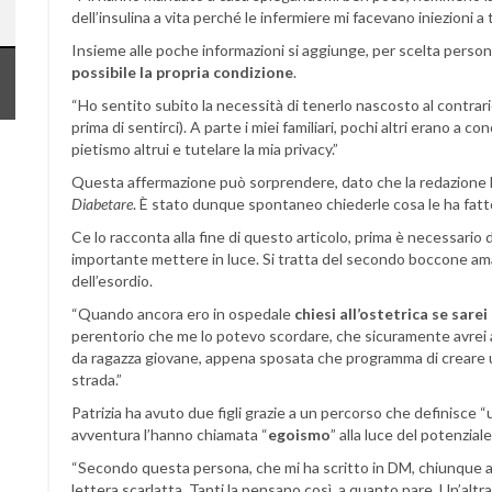
dell’insulina a vita perché le infermiere mi facevano iniezioni a t
Insieme alle poche informazioni si aggiunge, per scelta persona
possibile la propria condizione
.
“Ho sentito subito la necessità di tenerlo nascosto al contrari
prima di sentirci). A parte i miei familiari, pochi altri erano a c
pietismo altrui e tutelare la mia privacy.”
Questa affermazione può sorprendere, dato che la redazione ha
Diabetare
. È stato dunque spontaneo chiederle cosa le ha fatt
Ce lo racconta alla fine di questo articolo, prima è necessario 
importante mettere in luce. Si tratta del secondo boccone am
dell’esordio.
“Quando ancora ero in ospedale
chiesi all’ostetrica se sarei 
perentorio che me lo potevo scordare, che sicuramente avrei 
da ragazza giovane, appena sposata che programma di creare un
strada.”
Patrizia ha avuto due figli grazie a un percorso che definisce “
avventura l’hanno chiamata “
egoismo
” alla luce del potenzial
“Secondo questa persona, che mi ha scritto in DM, chiunque a
lettera scarlatta. Tanti la pensano così, a quanto pare. Un’altr