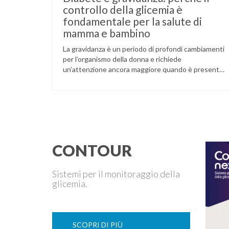
controllo della glicemia è
fondamentale per la salute di
mamma e bambino
La gravidanza è un periodo di profondi cambiamenti
per l’organismo della donna e richiede
un’attenzione ancora maggiore quando è presente
il diabete. Che la condizione fosse già nota prima
del concepimento, come nel caso del diabete di
tipo 1 o di tipo 2, oppure compaia per la prima volta
durante la gestazione (diabete gestazionale),
mantenere …
CONTOUR
Sistemi per il monitoraggio della
glicemia.
SCOPRI DI PIÙ