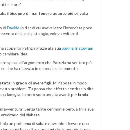
utte le ore.”
le, il
bisogno di mantenere quanto più privata
o di
Davide
(n.d.r.: di cui aveva letto l’intervista poco
onoscenza della mia patologia, volevo evitare il
 scoperto Patrizia grazie alla sua
pagina Instagram
o cambiare idea.
dare spazio all’argomento che Patrizia ha sentito più
aro che ha ricevuto in ospedale al momento
stata in grado di avere figli.
Mi rispose in modo
avuto problemi. Tu pensa che effetto sentirselo dire
a famiglia. Io però sono andata avanti per la mia
un’avventura”. Senza tante cerimonie però, altri la sua
e ereditario del diabete.
bbia un problema di salute dovrebbe ricevere una
a signora mi ha scritto per dirmi che leggendo la mia