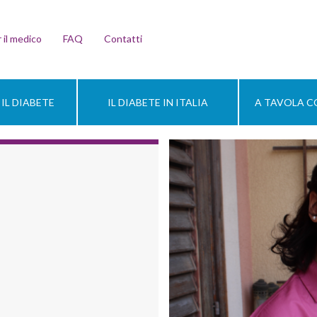
 il medico
FAQ
Contatti
IL DIABETE
IL DIABETE IN ITALIA
A TAVOLA CO