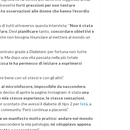
 ricevette
forti pressioni per non tentare
e osservazioni alle donne che hanno l’esordio
di tutti attraverso questa intervista: “
Non è stata
fare.
Devi
pianificare
tanto,
concordare obiettivi e
ente non bisogna rinunciare al mettere al mondo un
contrato grazie a
Diabetare
: per fortuna non tutte
. Ma dopo una vita passata nella più totale
cosa le ha permesso di iniziare a esprimersi
e bene con sé stessi e con gli altri.”
a al microinfusore, impossibile da nascondere.
o deciso di aprire la pagina Instagram: è stata
una
 mie stesse esperienze, le stesse sensazioni.
er scontato che avessi il diabete di tipo 2 per
l’età
, a
a community. Però continua a piacermi.”
e un manifesto molto pratico: andare nel mondo
 nascondere la mia patologia,
mi sdoppiavo appena
 tutto e raccontarmi
”.