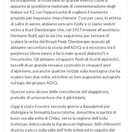
inconsapevoli, di osservare un grande evento come è
appunto la spedizione nazionale di commemorazione degli
italiani sul K2 con l’opportunità di cogliere il momento
propizio per insperate chiacchierate. Così per caso, in attesa
di salire in aereo, abbiamo pescato il jolly e ci siamo seduti
vicino a Kurt Diemberger che, nel 1957 insieme all’austriaco
Hermann Buhl, aprì la via che seguiremo per tentare di
scalare la vetta del Broad Peak. Diemberger quando gli
abbiamo raccontato la storia dell’ADIQ si è mostrato tra il
perplesso (dove vanno a farsi male questi diabetici?) e
l’incuriosito. Gli abbiamo strappato flash di ricordi alpinistici,
tasselli di un grande mosaico costruito in cinquant’anni
d’alpinismo, poi anche qualche notizia sulla montagna che ha
scalato ben due volte, ed infine un ben augurante autografo
sul logo del gruppo ADIQ.
Queste sono alcune delle coincidenze del viaggiatore,
preludio di un’avventura che è già iniziata.
Oggi è stato il nostro secondo giorno a Rawalpindi per
disbrigare le formalità burocratiche, domattina si partirà di
buon ora alla volta di Chilas, verso la regione dell’Indu
Kohistan, imboccando la Karakorum highway: 600 chilometri
di pista a picco sulla valle dell’Indo prima ed in seguito del