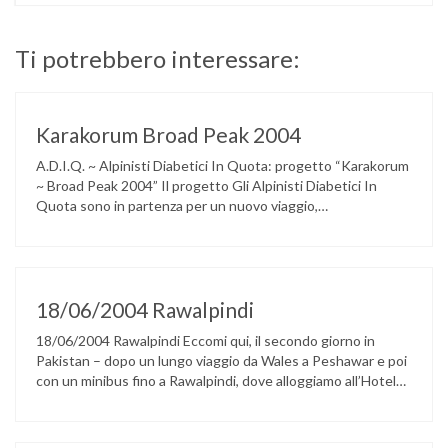
Ti potrebbero interessare:
Karakorum Broad Peak 2004
A.D.I.Q. ~ Alpinisti Diabetici In Quota: progetto “Karakorum
~ Broad Peak 2004” Il progetto Gli Alpinisti Diabetici In
Quota sono in partenza per un nuovo viaggio,
instancabilmente ed immancabilmente verso un’altra
montagna. Dopo la felice esperienza vissuta in Tibet
nell’autunno del 2002, sul Cho Oyu, la Dea della Pietra
Turchese di 8201 metri nell’Himalya, zaino …
18/06/2004 Rawalpindi
18/06/2004 Rawalpindi Eccomi qui, il secondo giorno in
Pakistan – dopo un lungo viaggio da Wales a Peshawar e poi
con un minibus fino a Rawalpindi, dove alloggiamo all’Hotel
Shalimar. In questo momento Sara e Giampaolo (il capo
spedizione) sono presso l’ufficio ministeriale di Islamabad
per richiedere i permessi per il Broad Peak, i permessi …