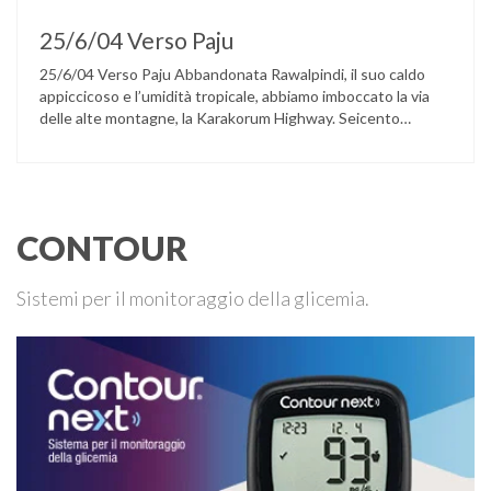
25/6/04 Verso Paju
25/6/04 Verso Paju Abbandonata Rawalpindi, il suo caldo
appiccicoso e l’umidità tropicale, abbiamo imboccato la via
delle alte montagne, la Karakorum Highway. Seicento
chilometri di strada, poi di pista lungo le rive dell’Indo. In due
giorni abbiamo attraversato la regione del Chitral via Besham
e Chillas fino ad arrivare alla capitale del Baltistan, Skardu,
lungo …
CONTOUR
Sistemi per il monitoraggio della glicemia.