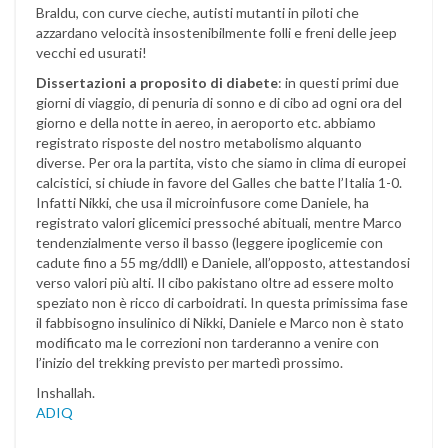
Braldu, con curve cieche, autisti mutanti in piloti che
azzardano velocità insostenibilmente folli e freni delle jeep
vecchi ed usurati!
Dissertazioni a proposito di diabete
: in questi primi due
giorni di viaggio, di penuria di sonno e di cibo ad ogni ora del
giorno e della notte in aereo, in aeroporto etc. abbiamo
registrato risposte del nostro metabolismo alquanto
diverse. Per ora la partita, visto che siamo in clima di europei
calcistici, si chiude in favore del Galles che batte l’Italia 1-0.
Infatti Nikki, che usa il microinfusore come Daniele, ha
registrato valori glicemici pressoché abituali, mentre Marco
tendenzialmente verso il basso (leggere ipoglicemie con
cadute fino a 55 mg/ddll) e Daniele, all’opposto, attestandosi
verso valori più alti. Il cibo pakistano oltre ad essere molto
speziato non è ricco di carboidrati. In questa primissima fase
il fabbisogno insulinico di Nikki, Daniele e Marco non è stato
modificato ma le correzioni non tarderanno a venire con
l’inizio del trekking previsto per martedì prossimo.
Inshallah.
ADIQ