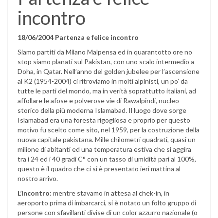
incontro
18/06/2004 Partenza e felice incontro
Siamo partiti da Milano Malpensa ed in quarantotto ore no
stop siamo planati sul Pakistan, con uno scalo intermedio a
Doha, in Qatar. Nell’anno del golden jubelee per l’ascensione
al K2 (1954-2004) ci ritroviamo in molti alpinisti, un po’ da
tutte le parti del mondo, ma in verità soprattutto italiani, ad
affollare le afose e polverose vie di Rawalpindi, nucleo
storico della più moderna Islamabad. Il luogo dove sorge
Islamabad era una foresta rigogliosa e proprio per questo
motivo fu scelto come sito, nel 1959, per la costruzione della
nuova capitale pakistana. Mille chilometri quadrati, quasi un
milione di abitanti ed una temperatura estiva che si aggira
tra i 24 ed i 40 gradi C° con un tasso di umidità pari al 100%,
questo è il quadro che ci si è presentato ieri mattina al
nostro arrivo.
L’incontro
: mentre stavamo in attesa al chek-in, in
aeroporto prima di imbarcarci, si è notato un folto gruppo di
persone con sfavillanti divise di un color azzurro nazionale (o