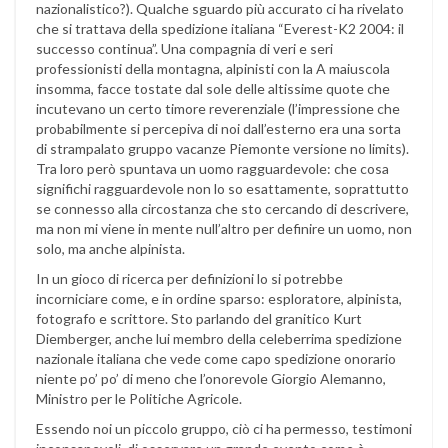
nazionalistico?). Qualche sguardo più accurato ci ha rivelato
che si trattava della spedizione italiana “Everest-K2 2004: il
successo continua”. Una compagnia di veri e seri
professionisti della montagna, alpinisti con la A maiuscola
insomma, facce tostate dal sole delle altissime quote che
incutevano un certo timore reverenziale (l’impressione che
probabilmente si percepiva di noi dall’esterno era una sorta
di strampalato gruppo vacanze Piemonte versione no limits).
Tra loro però spuntava un uomo ragguardevole: che cosa
significhi ragguardevole non lo so esattamente, soprattutto
se connesso alla circostanza che sto cercando di descrivere,
ma non mi viene in mente null’altro per definire un uomo, non
solo, ma anche alpinista.
In un gioco di ricerca per definizioni lo si potrebbe
incorniciare come, e in ordine sparso: esploratore, alpinista,
fotografo e scrittore. Sto parlando del granitico Kurt
Diemberger, anche lui membro della celeberrima spedizione
nazionale italiana che vede come capo spedizione onorario
niente po’ po’ di meno che l’onorevole Giorgio Alemanno,
Ministro per le Politiche Agricole.
Essendo noi un piccolo gruppo, ciò ci ha permesso, testimoni