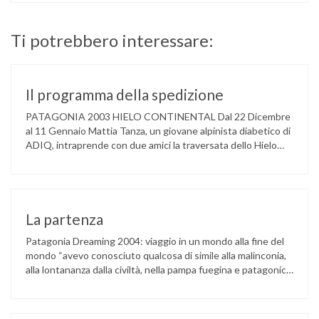
Ti potrebbero interessare:
Il programma della spedizione
PATAGONIA 2003 HIELO CONTINENTAL Dal 22 Dicembre
al 11 Gennaio Mattia Tanza, un giovane alpinista diabetico di
ADIQ, intraprende con due amici la traversata dello Hielo
Continental. 120 Km su uno dei ghiacciai più suggestivi e
difficili al mondo per le condizioni climatiche e per l’assoluto
isolamento. Il programma della spedizione Scarica la
presentazionedella spedizione …
La partenza
Patagonia Dreaming 2004: viaggio in un mondo alla fine del
mondo “avevo conosciuto qualcosa di simile alla malinconia,
alla lontananza dalla civiltà, nella pampa fuegina e patagonica,
dove l’isolamento e la solitudine portano gli uomini a
scivolare in un pozzo oscuro e in lunghe navigazioni su mari
sperduti quanto quello antartico” (Francisco Coloane, I