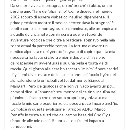
Da sempre vivo la montagna, un po’ perché ci abito, un po’
perché amo “fare dell’alpinismo”. Come dicevo, nel maggio
2002 scopro di essere diabetico insulino-dipendente. Il
primo pensiero mentre il medico sentenziava la prognosi è
subito corso alle montagne, alle camminate, alle arrampicate
a quelle dolci planate con gli sci e a quelle stupende
avventure rocciose che oltre a praticare, sognavo nella mia
testa ormai da parecchio tempo. La fortuna di avere un
medico alpinista e dei genitori in grado di capire questa mia
necessità ha fatto sì che tre giorni dopo la dimissione
dall’ospedale mi avventurassi su una bella e tosta via di
roccia. Quel giorno alla sera ho toccato i minimi, finora storici,
di glicemia. Nell’estate dello stesso anno mi faccio il giro della
alpi salendone le principali vette: dal monte Bianco al
Mangart. Però c’è qualcosa che non va, vado avanti un po’…
come si dice…a “spanne”: strumento nel calzino, insulina nel
piumino…diciamo che non sono proprio organizzato ma
faccio le mie sane esperienze e a poco a poco imparo anch’io.
Complice di questa evoluzione il gruppo ADIQ, Marco
Peruffo in testa a tutti che dal campo base del Cho Oyu
risponde alle mie email. Scopro la tecnica ed imparo a
conoscermi.