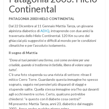
Continental
PATAGONIA 2003 HIELO CONTINENTAL
Dal 22 Dicembre al 11 Gennaio Mattia Tanza, un giovane
alpinista diabetico di
ADIQ
, intraprende con due amici la
traversata dello Hielo Continental. 120 Km su uno dei
ghiacciai più suggestivi e difficili al mondo per le condizioni
climatiche e per l’assoluto isolamento.
Il sogno di Mattia
“Dona ai tuoi pensieri una forma, così come avviene per una
crisalide, quando si trasforma in farfalla, libera di volare sopra
tutto”.
C’è una foto stupenda su una rivista di settore: ritrae il
mitico Cerro Torre. Guardando questa immagine ho spesso
sognato, vagato nei pensieri più disparati di viaggi e
stupende salite. Quella stessa immagine ora l’ho qui davanti
agli occhi mentre scrivo. Certo, qualcuno potrebbe
chiedersi: “e questo con il diabete cosa centra?”
Mi presento: Mattia Tanza, anni 23, diabetico dal maggio
2002…forse anche qualche giorno prima.