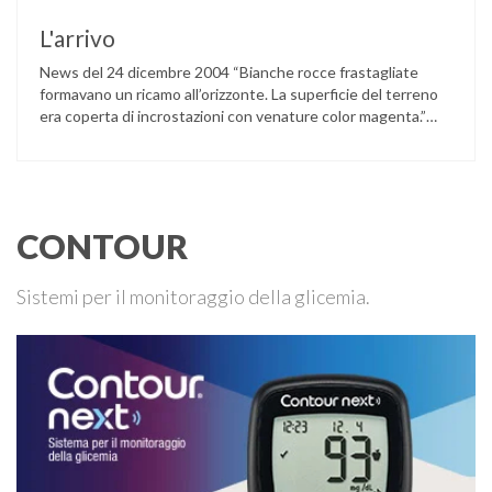
Balenieri …
L'arrivo
News del 24 dicembre 2004 “Bianche rocce frastagliate
formavano un ricamo all’orizzonte. La superficie del terreno
era coperta di incrostazioni con venature color magenta.”
(Bruce Chatwin, In Patagonia) Mattia, Pietro e Ivan sono
arrivati in Patagonia lunedì sera (22 dicembre). Il viaggio
aereo si è svolto senza intoppi: tutti i bagagli sono giunti
insieme a …
CONTOUR
Sistemi per il monitoraggio della glicemia.