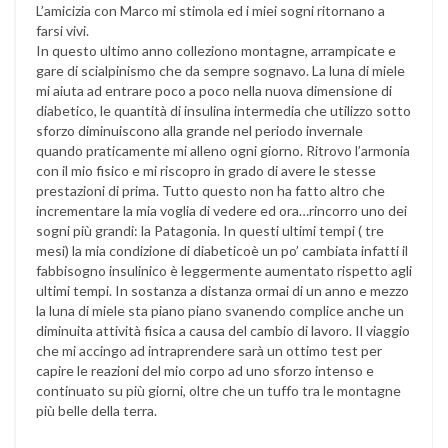
L’amicizia con Marco mi stimola ed i miei sogni ritornano a
farsi vivi.
In questo ultimo anno colleziono montagne, arrampicate e
gare di scialpinismo che da sempre sognavo. La luna di miele
mi aiuta ad entrare poco a poco nella nuova dimensione di
diabetico, le quantità di insulina intermedia che utilizzo sotto
sforzo diminuiscono alla grande nel periodo invernale
quando praticamente mi alleno ogni giorno. Ritrovo l’armonia
con il mio fisico e mi riscopro in grado di avere le stesse
prestazioni di prima. Tutto questo non ha fatto altro che
incrementare la mia voglia di vedere ed ora…rincorro uno dei
sogni più grandi: la Patagonia. In questi ultimi tempi ( tre
mesi) la mia condizione di diabeticoè un po’ cambiata infatti il
fabbisogno insulinico è leggermente aumentato rispetto agli
ultimi tempi. In sostanza a distanza ormai di un anno e mezzo
la luna di miele sta piano piano svanendo complice anche un
diminuita attività fisica a causa del cambio di lavoro. Il viaggio
che mi accingo ad intraprendere sarà un ottimo test per
capire le reazioni del mio corpo ad uno sforzo intenso e
continuato su più giorni, oltre che un tuffo tra le montagne
più belle della terra.