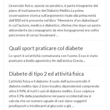
L’esercizio fisico, specie se aerobico, è parte integrante del
piano di trattamento del Diabete Mellito.La prima
osservazione storica sull’argomento risale alla prima metà
dell’800 ed è presente nel libro “Memoires d’un diabetique”
in cui l’autore, medico e diabetico, riferiva che dopo un pasto
abbondante (accompagnato da vino borgognone) era solito
percorrere di corsa i boulevard …
Quali sport praticare col diabete
Lo sport è un’attività connaturata con l’uomo. Esso è stato
praticato a livello agonistico fin dall’antica Grecia…
Diabete di tipo 2 ed attività fisica
L’attività fisica e il diabete: il ruolo dell’autocontrollo Il
diabete mellito tipo 2 (non insulino dipendente) comprende
oltre il 90% di tutti i casi di diabete mellito. Esso colpisce
oltre il 3% della popolazione nei paesi occidentali ma si
calcola che un numero uguale di casi siano soggetti
predisposti o intolleranti al glucosio o già …