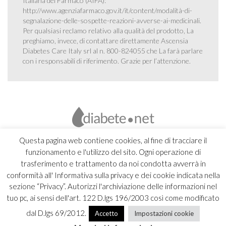
Italiana del Farmaco (AIFA):
http://www.agenziafarmaco.gov.it/it/content/modalità-di-
segnalazione-delle-sospette-reazioni-avverse-ai-medicinali
.
Per qualsiasi reclamo relativo alla qualità del prodotto, La
preghiamo, invece, di contattare direttamente Ascensia
Diabetes Care Italy srl al n. 800-824055 che La farà parlare
con i responsabili di riferimento. Grazie per l’attenzione.
Questa pagina web contiene cookies, al fine di tracciare il
funzionamento e l'utilizzo del sito. Ogni operazione di
trasferimento e trattamento da noi condotta avverrà in
conformità all' Informativa sulla privacy e dei cookie indicata nella
sezione “Privacy”. Autorizzi l'archiviazione delle informazioni nel
tuo pc, ai sensi dell'art. 122 D.lgs 196/2003 così come modificato
dal D.lgs 69/2012.
Accetto
Impostazioni cookie
Copyright 2026 Ascensia Diabetes Care Italy srl |
Credits