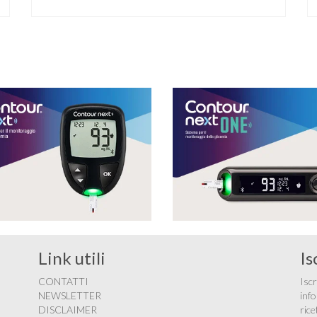
diabete. Novità sul fronte alimentazione e gestione
della glicemia per le persone con diabete. Due
studi dell’Università di Pisa hanno scoperto come
ingannare il metabolismo ed evitare che gli zuccheri
…
Link utili
Is
CONTATTI
Iscr
NEWSLETTER
info
DISCLAIMER
rice