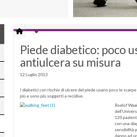
Piede diabetico: poco u
antiulcera su misura
12 Luglio 2013
I diabetici con rischio di ulcere del piede usano poco le scar
più e sono più soggetti a recidive.
Roelof Waai
dell’Univer
120 pazienti
con una dia
sensibilità 
danno ad un