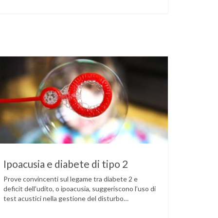
Ipoacusia e diabete di tipo 2
Prove convincenti sul legame tra diabete 2 e
deficit dell’udito, o ipoacusia, suggeriscono l’uso di
test acustici nella gestione del disturbo
metabolico. Il deficit dell’udito, o ipoacusia, è una
disabilità diffusa che colpisce circa il 12% degli