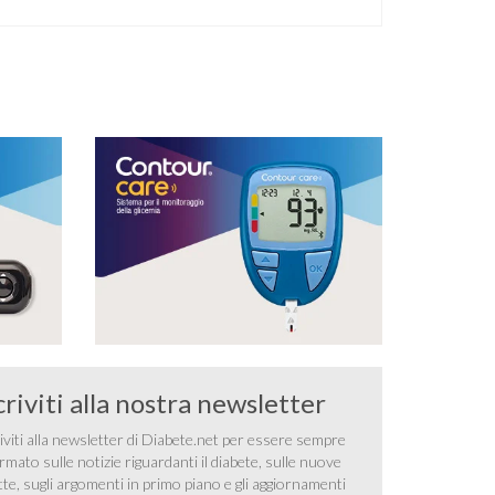
italiani e solo l’11% di chi ne ha realmente bisogno
ricorre all’uso di un apparecchio acustico.
L’ipoacusia è …
criviti alla nostra newsletter
iviti alla newsletter di Diabete.net per essere sempre
rmato sulle notizie riguardanti il diabete, sulle nuove
tte, sugli argomenti in primo piano e gli aggiornamenti