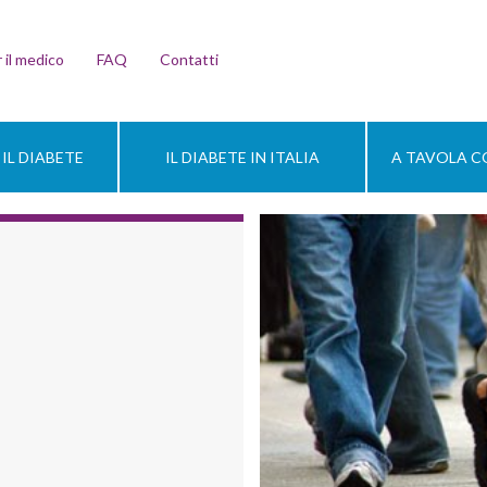
 il medico
FAQ
Contatti
IL DIABETE
IL DIABETE IN ITALIA
A TAVOLA CO