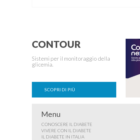
La pianta del sesamo viene attualmente coltivata
soprattutto in India, Cina e Birmania dove i semi e
l’olio che ne deriva vengono utilizzati per la
preparazione di numerosi piatti, ma …
CONTOUR
Sistemi per il monitoraggio della
glicemia.
SCOPRI DI PIÙ
Menu
CONOSCERE IL DIABETE
VIVERE CON IL DIABETE
IL DIABETE IN ITALIA