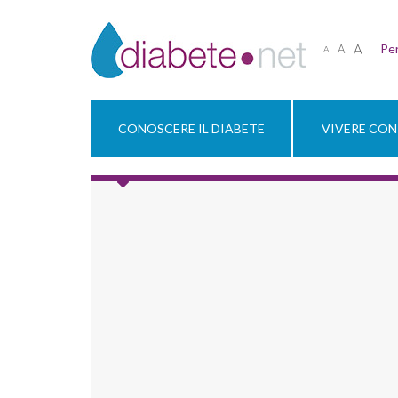
A
Per
A
A
CONOSCERE IL DIABETE
VIVERE CON 