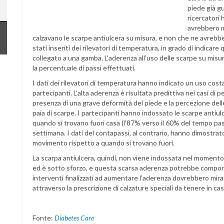
piede già gu
ricercatori 
avrebbero m
calzavano le scarpe antiulcera su misura, e non che ne avrebbe
stati inseriti dei rilevatori di temperatura, in grado di indica
collegato a una gamba. L’aderenza all’uso delle scarpe su misu
la percentuale di passi effettuati.
I dati dei rilevatori di temperatura hanno indicato un uso costa
partecipanti. L’alta aderenza è risultata predittiva nei casi di
presenza di una grave deformità del piede e la percezione delle
paia di scarpe. I partecipanti hanno indossato le scarpe antiul
quando si trovano fuori casa (l’87% verso il 60% del tempo pas
settimana. I dati del contapassi, al contrario, hanno dimostrato
movimento rispetto a quando si trovano fuori.
La scarpa antiulcera, quindi, non viene indossata nel moment
ed è sotto sforzo, e questa scarsa aderenza potrebbe comport
interventi finalizzati ad aumentare l’aderenza dovrebbero mira
attraverso la prescrizione di calzature speciali da tenere in c
Fonte:
Diabetes Care