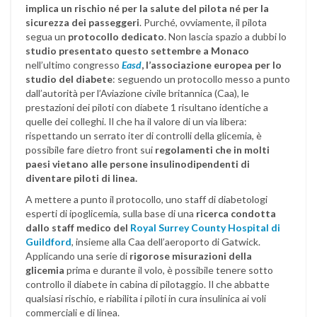
implica un rischio né per la salute del pilota né per la
sicurezza dei passeggeri
. Purché, ovviamente, il pilota
segua un
protocollo dedicato
. Non lascia spazio a dubbi lo
studio presentato questo settembre a Monaco
nell’ultimo congresso
Easd
, l’associazione europea per lo
studio del diabete
: seguendo un protocollo messo a punto
dall’autorità per l’Aviazione civile britannica (Caa), le
prestazioni dei piloti con diabete 1 risultano identiche a
quelle dei colleghi. Il che ha il valore di un via libera:
rispettando un serrato iter di controlli della glicemia, è
possibile fare dietro front sui
regolamenti che in molti
paesi vietano alle persone insulinodipendenti di
diventare piloti di linea.
A mettere a punto il protocollo, uno staff di diabetologi
esperti di ipoglicemia, sulla base di una
ricerca condotta
dallo staff medico del
Royal Surrey County Hospital di
Guildford
, insieme alla Caa dell’aeroporto di Gatwick.
Applicando una serie di
rigorose misurazioni della
glicemia
prima e durante il volo, è possibile tenere sotto
controllo il diabete in cabina di pilotaggio. Il che abbatte
qualsiasi rischio, e riabilita i piloti in cura insulinica ai voli
commerciali e di linea.