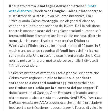
Il risultato premia la
battaglia dell’associazione “
Pilots
with diabetes
“
, fondata da
Douglas Cairns
, pilota scozzese
e istruttore della Raf, la Royal Air Force britannica. Era il
1989, quando Cairns fronteggiò una diagnosi di diabete,
vedendosi subito dopo sospeso dal lavoro. Da lì la collisione
contro la mano pesante delle regolamentazioni europee, e la
ferma ambizione di smantellare i pregiudizi nascosti dietro le
normative. Ne nasce il
volo dimostrativo Diabetes
Worldwide Flight
-un giro intorno al mondo di 22 paesi in 5
mesi- e una potente
raccolta di fondi investiti in ricerca
sulla malattia
. Una pressione quasi trentennale che la Caa
non ha potuto ignorare, mettendo sotto analisi il divieto. E
infine revocandolo.
La ricerca britannica afferma su scala globale l’evidenza che
Cairns aveva ragione:
un pilota insulino-dipendente
sottoposto a costanti monitoraggi terapeutici non
costituisce un rischio per la sicurezza dei passeggeri.
E
dopo l’apertura di Canada, Gran Bretagna e Irlanda, anche
oltreoceano qualcosa si sta muovendo. Negli USA, L’
American
Diabetes Association
(ADA) suggerisce che anziché precludere
tout court
la certificazione necessaria per la licenza di volo alle