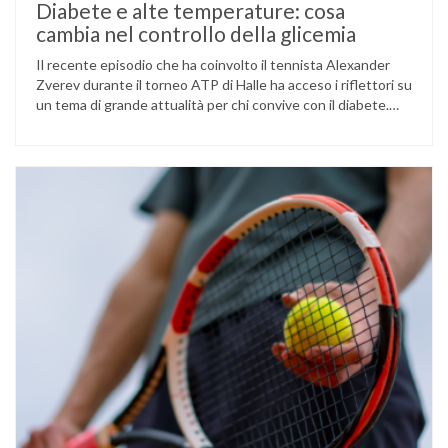
Diabete e alte temperature: cosa
cambia nel controllo della glicemia
Il recente episodio che ha coinvolto il tennista Alexander
Zverev durante il torneo ATP di Halle ha acceso i riflettori su
un tema di grande attualità per chi convive con il diabete.
L’atleta, che ha il diabete di tipo 1, ha raccontato che
un’anomalia nella rilevazione del sensore di monitoraggio del
glucosio lo aveva portato …