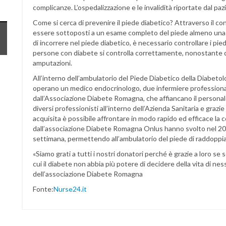
complicanze. L’ospedalizzazione e le invalidità riportate dal pazi
Come si cerca di prevenire il piede diabetico? Attraverso il con
essere sottoposti a un esame completo del piede almeno una v
di incorrere nel piede diabetico, è necessario controllare i piedi
persone con diabete si controlla correttamente, nonostante que
amputazioni.
All’interno dell’ambulatorio del Piede Diabetico della Diabetol
operano un medico endocrinologo, due infermiere professionali,
dall’Associazione Diabete Romagna, che affiancano il personale
diversi professionisti all’interno dell’Azienda Sanitaria e grazi
acquisita è possibile affrontare in modo rapido ed efficace la c
dall’associazione Diabete Romagna Onlus hanno svolto nel 201
settimana, permettendo all’ambulatorio del piede di raddoppiare
«Siamo grati a tutti i nostri donatori perché è grazie a loro se
cui il diabete non abbia più potere di decidere della vita di n
dell’associazione Diabete Romagna
Fonte:
Nurse24.it