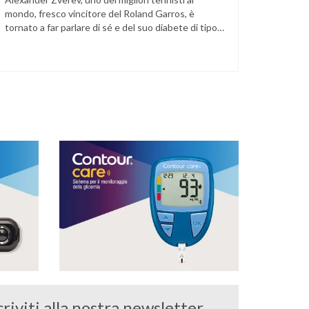
mondo, fresco vincitore del Roland Garros, è
tornato a far parlare di sé e del suo diabete di tipo
1 dopo la semifinale del torneo di Halle, persa
contro Taylor Fritz. Il tennista tedesco ha
raccontato che un malfunzionamento del sensore
per il monitoraggio continuo del glucosio (CGM) …
criviti alla nostra newsletter