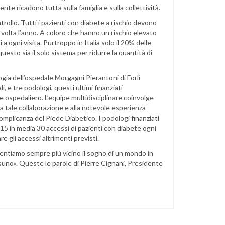
ente ricadono tutta sulla famiglia e sulla collettività.
trollo. Tutti i pazienti con diabete a rischio devono
olta l’anno. A coloro che hanno un rischio elevato
 a ogni visita. Purtroppo in Italia solo il 20% delle
sto sia il solo sistema per ridurre la quantità di
ogia dell’ospedale Morgagni Pierantoni di Forlì
 e tre podologi, questi ultimi finanziati
 ospedaliero. L’equipe multidisciplinare coinvolge
e a tale collaborazione e alla notevole esperienza
omplicanza del Piede Diabetico. I podologi finanziati
5 in media 30 accessi di pazienti con diabete ogni
 gli accessi altrimenti previsti.
 sentiamo sempre più vicino il sogno di un mondo in
essuno». Queste le parole di Pierre Cignani, Presidente