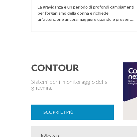
La gravidanza è un periodo di profondi cambiamenti
per l’organismo della donna e richiede
un’attenzione ancora maggiore quando è presente
il diabete. Che la condizione fosse già nota prima
del concepimento, come nel caso del diabete di
tipo 1 o di tipo 2, oppure compaia per la prima volta
durante la gestazione (diabete gestazionale),
mantenere …
CONTOUR
Sistemi per il monitoraggio della
glicemia.
SCOPRI DI PIÙ
Menu