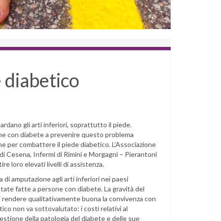
e diabetico
rdano gli arti inferiori, soprattutto il piede.
one con diabete a prevenire questo problema
ne per combattere il piede diabetico. L’Associazione
i di Cesena, Infermi di Rimini e Morgagni – Pierantoni
ire loro elevati livelli di assistenza.
 di amputazione agli arti inferiori nei paesi
state fatte a persone con diabete. La gravità del
i rendere qualitativamente buona la convivenza con
co non va sottovalutato: i costi relativi al
a gestione della patologia del diabete e delle sue