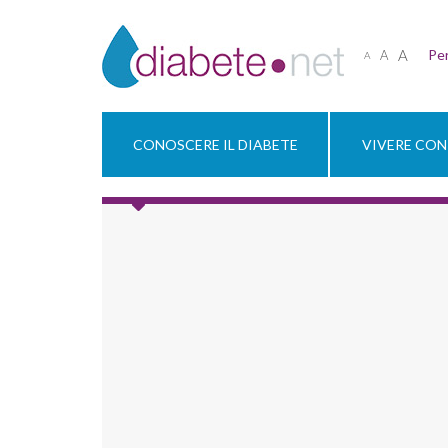
A
Per
A
A
CONOSCERE IL DIABETE
VIVERE CON 