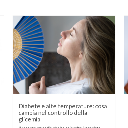
Diabete e alte temperature: cosa
cambia nel controllo della
glicemia
Il recente episodio che ha coinvolto il tennista