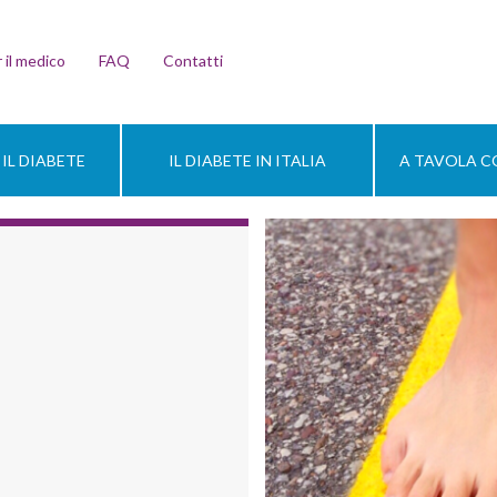
 il medico
FAQ
Contatti
IL DIABETE
IL DIABETE IN ITALIA
A TAVOLA CO