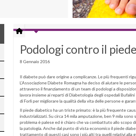
Podologi contro il pied
8 Gennaio 2016
Il diabete può dare origine a complicanze. Le più frequenti rigua
L’Associazione Diabete Romagna ha deciso di aiutare le pers
attraverso il finanziamento di un team di podologi a disposizio
lavora insieme ai reparti di Diabetologia degli ospedali Bufalin
di Forlì per migliorare la qualità della vita delle persone e garant
Il piede diabetico ha un triste primato: è la più frequente causa
industrializzati. Su circa 14 mila amputazione, ben 9 mila sono 
problema è palese ed è chiaro che va combattuto allo scopo d
la patologia. Anche dal punto di vista economico il piede diabeti
trattamento di questi casi sono i più alti tra quelli relativi all