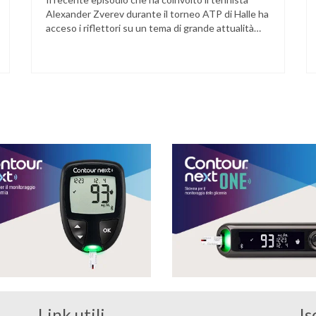
Alexander Zverev durante il torneo ATP di Halle ha
acceso i riflettori su un tema di grande attualità
per chi convive con il diabete. L’atleta, che ha il
diabete di tipo 1, ha raccontato che un’anomalia
nella rilevazione del sensore di monitoraggio del
glucosio lo aveva portato …
Link utili
Is