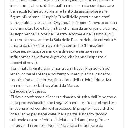
in colonne), alcune delle quali hanno assunto con il passare
dei secoli forme straordinarie tanto da assomigliare alle
figure più strane. I luoghi più belli delle grotte sono stati
senza dubbio la Sala dell’Organo, il cui nome è dovuto ad una
colonna stalatto-stalagmitica che ricorda un organo a canne,
e l’imponente Salone del Teatro, enorme e bellissimo al cui
interno si trova anche la Sala delle Eccentriche, la cui volta è
ornata da rarissime aragoniti eccentriche (formazioni
calcaree, sviluppatesi in ogni direzione senza essere
influenzate dalla forza di gravità, che hanno l’aspetto di
fiocchi di neve).
Terminata la visita siamo rientrati in hotel. Pranzo (un po’
lento, come al solito) e poi tempo libero, piscina, calcetto,
tennis, riposo, eccetera, fino all’ora dell’attività educativa,
quando siamo stati raggiunti da Marco.
Ed ecco, il processo.
Ti devo confessare di essere rimasto stupito dall’impegno e
dalla professionalità che i ragazzi hanno profuso nel mettere
in scena e nel condurre il processo. E’ proprio il caso di dire
che si sono per bene calati nella parte. Il nostro piccolo
tribunale era presieduto da Matteo, 14 anni, ma grinta e
coraggio da vendere. Non si è lasciato influenzare da