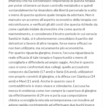
(Matteo) che ha sottolineato l’importanza di questa terapia
per poter ottenere un buon controllo metabolico e quindi
sostanzialmente ha rimandato alla libertà personale la scelta
o meno di questa opzione quale terapia da adottare. Non è
mancato un accenno all’aspetto economico della terapia con
microinfusore, e verificati gli alti costi che questa richiede sia
come capitale iniziale da investire che come quota di
mantenimento, e considerato il brutto periodo in cui versa la
Sanità in Italia, si è ulteriormente consolidato il partito dei
detrattori a favore di altre terapie, forse meno efficaci se
non ben utilizzate, ma sicuramente più economiche.
Per quanto riguarda glargine, invece, l’accusa riguardava la
reale efficacia di tale terapia e l’opportunità o meno di
consigliarla e diffonderla ad ampio raggio. Anche in questo
caso si sono confrontati due collegi, quello accusatorio
composto da Daniele (17 anni) e Ilaria (16 anni), utilizzatori
non proprio convinti di glargine, e la difesa con Gianluca (14
anni) e Mavi (11 anni). Anche in questo caso il
contraddittorio è stato vivace e stimolante. L’accusa ha
messo in evidenza come non sempre la copertura di glargine
sia effettivamente di 24 ore e poi la sua composizione
chimica sconsiglia la miscela estemporanea con insuline ad
azione rapida costringendo ad effettuare due buchi invece