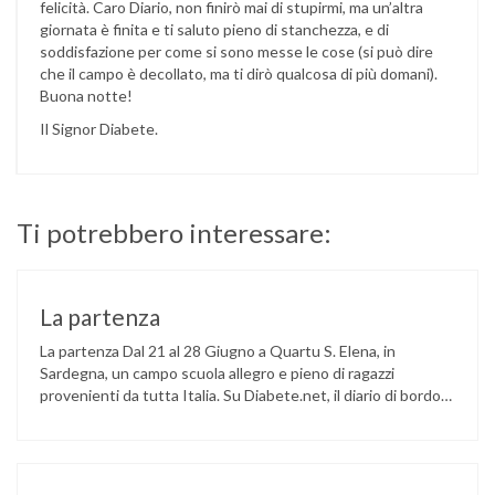
felicità. Caro Diario, non finirò mai di stupirmi, ma un’altra
giornata è finita e ti saluto pieno di stanchezza, e di
soddisfazione per come si sono messe le cose (si può dire
che il campo è decollato, ma ti dirò qualcosa di più domani).
Buona notte!
Il Signor Diabete.
Ti potrebbero interessare:
La partenza
La partenza Dal 21 al 28 Giugno a Quartu S. Elena, in
Sardegna, un campo scuola allegro e pieno di ragazzi
provenienti da tutta Italia. Su Diabete.net, il diario di bordo
da parte di un ospite un po’ speciale: il Signor Diabete. Caro
Diario, noi siamo in partenza, qui fa un caldo micidiale e
l’attesa …