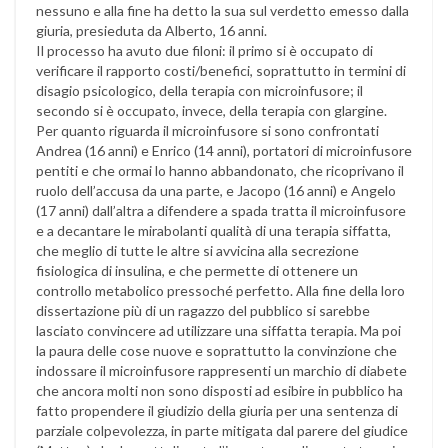
nessuno e alla fine ha detto la sua sul verdetto emesso dalla
giuria, presieduta da Alberto, 16 anni.
Il processo ha avuto due filoni: il primo si è occupato di
verificare il rapporto costi/benefici, soprattutto in termini di
disagio psicologico, della terapia con microinfusore; il
secondo si è occupato, invece, della terapia con glargine.
Per quanto riguarda il microinfusore si sono confrontati
Andrea (16 anni) e Enrico (14 anni), portatori di microinfusore
pentiti e che ormai lo hanno abbandonato, che ricoprivano il
ruolo dell’accusa da una parte, e Jacopo (16 anni) e Angelo
(17 anni) dall’altra a difendere a spada tratta il microinfusore
e a decantare le mirabolanti qualità di una terapia siffatta,
che meglio di tutte le altre si avvicina alla secrezione
fisiologica di insulina, e che permette di ottenere un
controllo metabolico pressoché perfetto. Alla fine della loro
dissertazione più di un ragazzo del pubblico si sarebbe
lasciato convincere ad utilizzare una siffatta terapia. Ma poi
la paura delle cose nuove e soprattutto la convinzione che
indossare il microinfusore rappresenti un marchio di diabete
che ancora molti non sono disposti ad esibire in pubblico ha
fatto propendere il giudizio della giuria per una sentenza di
parziale colpevolezza, in parte mitigata dal parere del giudice