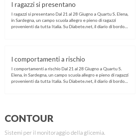
I ragazzi si presentano
I ragazzi si presentano Dal 21 al 28 Giugno a Quartu S. Elena,
in Sardegna, un campo scuola allegro e pieno di ragazzi
provenienti da tutta Italia. Su Diabete.net, il diario di bordo
da parte di un ospite un po’ speciale: il Signor Diabete. Caro
Diario, ecco, finalmente ti posso dire che il campo è …
I comportamenti a rischio
I comportamenti a rischio Dal 21 al 28 Giugno a Quartu S.
Elena, in Sardegna, un campo scuola allegro e pieno di ragazzi
provenienti da tutta Italia. Su Diabete.net, il diario di bordo
da parte di un ospite un po’ speciale: il Signor Diabete. Caro
Diario, una breve premessa. Siamo stati così indaffarati, i
dottori …
CONTOUR
Sistemi per il monitoraggio della glicemia.