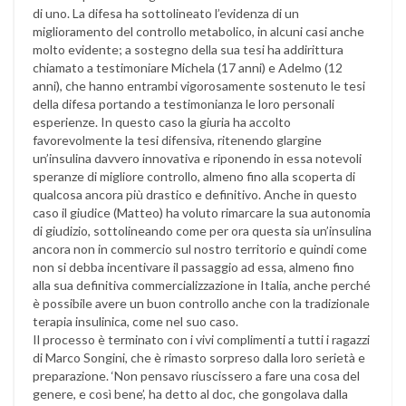
di uno. La difesa ha sottolineato l’evidenza di un
miglioramento del controllo metabolico, in alcuni casi anche
molto evidente; a sostegno della sua tesi ha addirittura
chiamato a testimoniare Michela (17 anni) e Adelmo (12
anni), che hanno entrambi vigorosamente sostenuto le tesi
della difesa portando a testimonianza le loro personali
esperienze. In questo caso la giuria ha accolto
favorevolmente la tesi difensiva, ritenendo glargine
un’insulina davvero innovativa e riponendo in essa notevoli
speranze di migliore controllo, almeno fino alla scoperta di
qualcosa ancora più drastico e definitivo. Anche in questo
caso il giudice (Matteo) ha voluto rimarcare la sua autonomia
di giudizio, sottolineando come per ora questa sia un’insulina
ancora non in commercio sul nostro territorio e quindi come
non si debba incentivare il passaggio ad essa, almeno fino
alla sua definitiva commercializzazione in Italia, anche perché
è possibile avere un buon controllo anche con la tradizionale
terapia insulinica, come nel suo caso.
Il processo è terminato con i vivi complimenti a tutti i ragazzi
di Marco Songini, che è rimasto sorpreso dalla loro serietà e
preparazione. ‘Non pensavo riuscissero a fare una cosa del
genere, e così bene’, ha detto al doc, che gongolava dalla