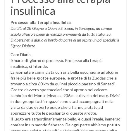
insulinica
Processo alla terapia insulinica
Dal 21 al 28 Giugno a Quartu S. Elena, in Sardegna, un campo
scuola allegro e pieno di ragazzi provenienti da tutta Italia. Su
Diabete.net, il diario di bordo da parte di un ospite un po’ speciale: il
Signor Diabete.
Caro Diario,
è martedì, giorno di processo. Processo alla terapia
insulinica, si intende.
La giornata è cominciata con una bella escursione ad alcune
fra le più belle grotte europee, le grotte di Is Zuddas che si
trovano a circa 60 km da qui nel piccolo paesino di Santadi.
Grotte davvero spettacolari che si aprono nel calcare
cambrico del Monte Meana a 236 m sul livello del mare. Divisi
in due gruppi tutti i ragazzi sono stati accompagnati nella
visita da due esperte guide che ci hanno aiutato ad
apprezzare tutte le peculiarità di queste grotte.
Il luogo era straordinariamente bello, e quasi irreale, immerso
com’era in un mondo fiabesco. Da ogni parte abbiamo potuto
osservare colate, stalattiti e stalagmiti (alcune anche unite