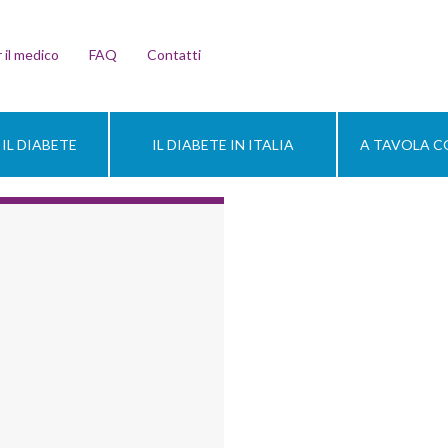
 il medico
FAQ
Contatti
IL DIABETE
IL DIABETE IN ITALIA
A TAVOLA CO