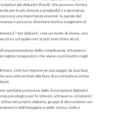
ociazioni dei diabetici (Fand), che possono fornire,
 ansie per lo più dovute a pregiudizi o a ignoranza.
 la persona una importanza enorme: le parole del
rilevanza e possono diventare motivo esagerato di
diventa il “mio diabete”, cioè un modo di vivere, uno
accioso sul quale non si può esercitare alcun
ndi una prevenzione delle complicanze, attraverso
l regime terapeutico che viene così inserito negli
 lineare, cioè non impone un passaggio da una fase
he una volta arrivati alla fase di accettazione attiva
denti.
ione sanitaria promosse dalle Associazioni diabetici
enza psicologica per lo stimolo, attraverso strumenti
attiva del proprio diabete, gruppi di discussione con
glioramento dell’immagine e dello status civile e