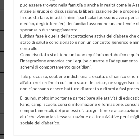
può essere trovato nella famiglia o anche in realtà come le Ass
grazie ai gruppi di discussione, la liberalizzazione delle proprie
In questa fase, infatti, i minimi particolari possono avere per
medico, degli infermieri, dei familiari assumono una notevole 
speranza o di scoraggiamento.
L’ultima fase è quella dell’accettazione attiva del diabete che 
stato di salute condizionato e non un concetto generico e min
controllo.
Come risultato si ottiene un buon equilibrio metabolico e qui
l’integrazione armonica con l’equipe curante e l’adeguamento a
schemi di comportamento quotidiani.
Tale processo, sebbene indichi una crescita, è dinamico e non
all’altra nell’ordine in cui sono state descritte, né suggerisce c
non ci possano essere battute di arresto o ritorni a fasi prece
È, quindi, molto importante partecipare alle attività di educaz
Fand, campi scuola, corsi di informazione e formazione, consul
comportamentali, dei processi di autogestione e accettazione 
altri che vivono la stessa situazione e altre iniziative per il mi
sociale del diabetico.