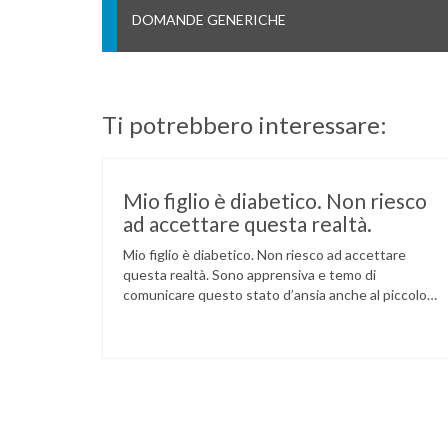
DOMANDE GENERICHE
Ti potrebbero interessare:
Mio figlio è diabetico. Non riesco
ad accettare questa realtà.
Mio figlio è diabetico. Non riesco ad accettare
questa realtà. Sono apprensiva e temo di
comunicare questo stato d’ansia anche al piccolo
(che ha 8 anni), e che invece è riuscito ad accettare
la sua condizione. Che cosa mi consigliate? Come
devo comportarmi con lui? Affronti, con serenità, la
condizione del bambino. Cerchi, piuttosto, di …