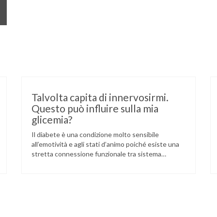
Talvolta capita di innervosirmi.
Questo può influire sulla mia
glicemia?
Il diabete è una condizione molto sensibile
all’emotività e agli stati d’animo poiché esiste una
stretta connessione funzionale tra sistema
endocrino e sistema limbico, paleoencefalo o
“cervello affettivo”. La calma interiore e il
benessere emotivo, ad esempio, stabilizzano la
glicemia e facilitano il controllo del diabete.
Viceversa, l’apprensione, l’inquietudine o l’ansia
sono generalmente accompagnati dalla …