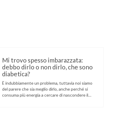
Mi trovo spesso imbarazzata:
debbo dirlo o non dirlo, che sono
diabetica?
È indubbiamente un problema, tuttavia noi siamo
del parere che sia meglio dirlo, anche perché si
consuma più energia a cercare di nascondere il
diabete che a spiegare cosa sia. Tanto più che in
generale è una condizione sotto controllo: un po’
come essere allergici, oppure dover portare gli
occhiali. Il problema, infine, secondo noi, …