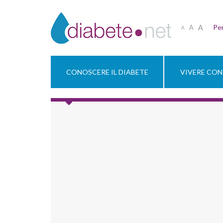
A
Per
A
A
CONOSCERE IL DIABETE
VIVERE CON 