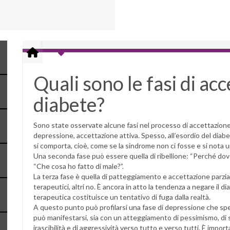
Quali sono le fasi di ac
diabete?
Sono state osservate alcune fasi nel processo di accettazione 
depressione, accettazione attiva. Spesso, all’esordio del diabet
si comporta, cioè, come se la sindrome non ci fosse e si nota un
Una seconda fase può essere quella di ribellione: “Perché dov
“Che cosa ho fatto di male?”.
La terza fase è quella di patteggiamento e accettazione parzial
terapeutici, altri no. È ancora in atto la tendenza a negare il d
terapeutica costituisce un tentativo di fuga dalla realtà.
A questo punto può profilarsi una fase di depressione che sp
può manifestarsi, sia con un atteggiamento di pessimismo, di sf
irascibilità e di aggressività verso tutto e verso tutti. È im