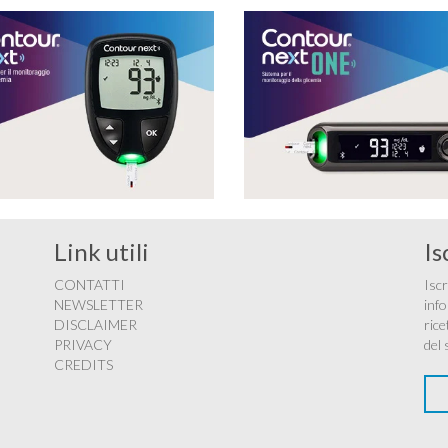
Link utili
Is
CONTATTI
Iscr
NEWSLETTER
info
DISCLAIMER
rice
PRIVACY
del 
CREDITS