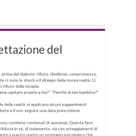
cettazione del
attiva del diabete: rifiuto, ribellione, compromesso,
e ci sono lo shock e il diniego della nuova realtà. Ci
 rifiuto della terapia.
eva capitare proprio a me?” “Perché al mio bambino?”
e della realtà: si applicano alcuni suggerimenti
iabete e il non seguire una data prescrizione
esso contiene contenuti di speranza. Questa fase
iducia in sé, di isolamento, sia con atteggiamenti di
portante a questo punto un sostegno psicologico che