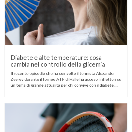
Diabete e alte temperature: cosa
cambia nel controllo della glicemia
Il recente episodio che ha coinvolto il tennista Alexander
Zverev durante il torneo ATP di Halle ha acceso i riflettori su
un tema di grande attualità per chi convive con il diabete.
L’atleta, che ha il diabete di tipo 1, ha raccontato che
un’anomalia nella rilevazione del sensore di monitoraggio del
glucosio lo aveva portato …