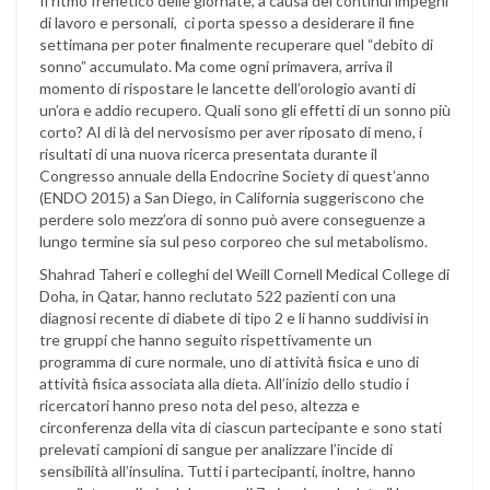
Il ritmo frenetico delle giornate, a causa dei continui impegni
di lavoro e personali, ci porta spesso a desiderare il fine
settimana per poter finalmente recuperare quel “debito di
sonno” accumulato. Ma come ogni primavera, arriva il
momento di rispostare le lancette dell’orologio avanti di
un’ora e addio recupero. Quali sono gli effetti di un sonno più
corto? Al di là del nervosismo per aver riposato di meno, i
risultati di una nuova ricerca presentata durante il
Congresso annuale della Endocrine Society di quest’anno
(ENDO 2015) a San Diego, in California suggeriscono che
perdere solo mezz’ora di sonno può avere conseguenze a
lungo termine sia sul peso corporeo che sul metabolismo.
Shahrad Taheri e colleghi del Weill Cornell Medical College di
Doha, in Qatar, hanno reclutato 522 pazienti con una
diagnosi recente di diabete di tipo 2 e li hanno suddivisi in
tre gruppi che hanno seguito rispettivamente un
programma di cure normale, uno di attività fisica e uno di
attività fisica associata alla dieta. All’inizio dello studio i
ricercatori hanno preso nota del peso, altezza e
circonferenza della vita di ciascun partecipante e sono stati
prelevati campioni di sangue per analizzare l’incide di
sensibilità all’insulina. Tutti i partecipanti, inoltre, hanno