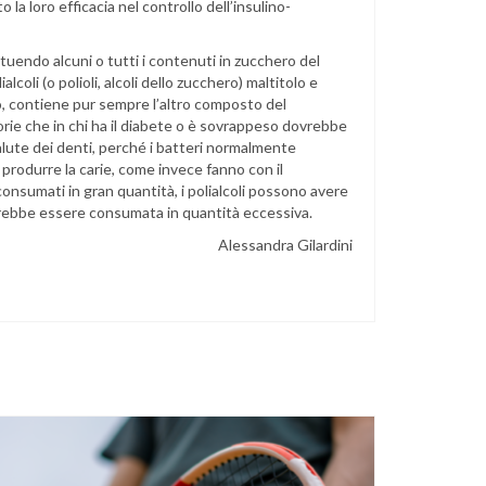
 la loro efficacia nel controllo dell’insulino-
ituendo alcuni o tutti i contenuti in zucchero del
lcoli (o polioli, alcoli dello zucchero) maltitolo e
io, contiene pur sempre l’altro composto del
alorie che in chi ha il diabete o è sovrappeso dovrebbe
 salute dei denti, perché i batteri normalmente
 produrre la carie, come invece fanno con il
consumati in gran quantità, i polialcoli possono avere
ovrebbe essere consumata in quantità eccessiva.
Alessandra Gilardini