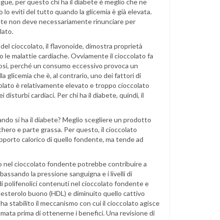
gue, per questo chi ha il diabete è meglio che ne
o lo eviti del tutto quando la glicemia è già elevata.
bete non deve necessariamente rinunciare per
lato.
l cioccolato, il flavonoide, dimostra proprietà
o le malattie cardiache. Ovviamente il cioccolato fa
dosi, perché un consumo eccessivo provoca un
a glicemia che è, al contrario, uno dei fattori di
ccolato è relativamente elevato e troppo cioccolato
isturbi cardiaci. Per chi ha il diabete, quindi, il
ndo si ha il diabete? Meglio scegliere un prodotto
hero e parte grassa. Per questo, il cioccolato
 apporto calorico di quello fondente, ma tende ad
to nel cioccolato fondente potrebbe contribuire a
bbassando la pressione sanguigna e i livelli di
di polifenolici contenuti nel cioccolato fondente e
lesterolo buono (HDL) e diminuito quello cattivo
 ha stabilito il meccanismo con cui il cioccolato agisce
ata prima di ottenerne i benefici. Una revisione di