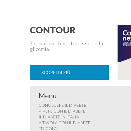
tipo 1 o di tipo 2, oppure compaia per la prima volta
durante la gestazione (diabete gestazionale),
mantenere …
CONTOUR
Sistemi per il monitoraggio della
glicemia.
SCOPRI DI PIÙ
Menu
CONOSCERE IL DIABETE
VIVERE CON IL DIABETE
IL DIABETE IN ITALIA
A TAVOLA CON IL DIABETE
EDICOLA