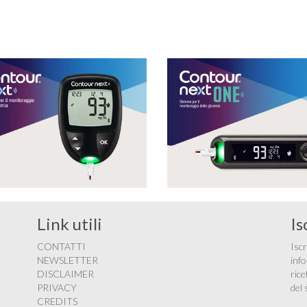
glucosio lo aveva portato …
Link utili
Is
CONTATTI
Iscr
NEWSLETTER
info
DISCLAIMER
rice
PRIVACY
del 
CREDITS