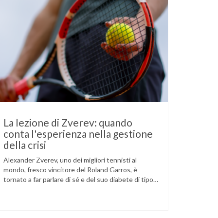
La lezione di Zverev: quando
conta l'esperienza nella gestione
della crisi
Alexander Zverev, uno dei migliori tennisti al
mondo, fresco vincitore del Roland Garros, è
tornato a far parlare di sé e del suo diabete di tipo
1 dopo la semifinale del torneo di Halle, persa
contro Taylor Fritz. Il tennista tedesco ha
raccontato che un malfunzionamento del sensore