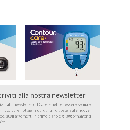
per il monitoraggio continuo del glucosio (CGM) …
criviti alla nostra newsletter
iviti alla newsletter di Diabete.net per essere sempre
rmato sulle notizie riguardanti il diabete, sulle nuove
tte, sugli argomenti in primo piano e gli aggiornamenti
sito.