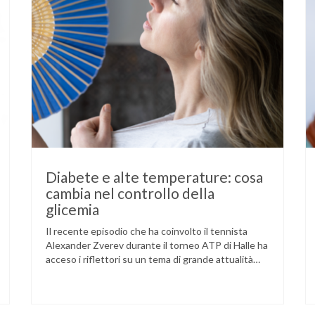
Diabete e alte temperature: cosa
cambia nel controllo della
glicemia
Il recente episodio che ha coinvolto il tennista
Alexander Zverev durante il torneo ATP di Halle ha
acceso i riflettori su un tema di grande attualità
per chi convive con il diabete. L’atleta, che ha il
diabete di tipo 1, ha raccontato che un’anomalia
nella rilevazione del sensore di monitoraggio del