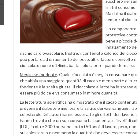
zucchero nel san
limiti il consumo 
Ma chi ha il dia
sempre al ciocco
Un componente de
protettive contr
bene a piccole 
innalzamento dell
rischio cardiovascolare. Inoltre, il contenuto calorico del cio
può portare ad un aumento del peso, altro fattore coinvolto nei d
cioccolato non è off-limit, basta solo sapere quando fermarsi.
Meglio se fondente
. Quale cioccolato è meglio consumare qua
che abbia una maggiore quantità di cacao e meno parte di zucc
fondente è la scelta giusta. Il cioccolato al latte ha lo stesso
essere più dolce e va consumato in minore quantità.
La letteratura scientifica ha dimostrato che il cacao contenu
prevenire il diabete e migliorare la salute dei vasi sanguigni, a
colesterolo. Gli autori hanno osservato gli effetti dei flavonoi
hanno trovato che un suo consumo ha aumentato i livelli di co
(LDL) in oltre 2000 persone sotto i 50 anni. Il lavoro, però, non
sul colesterolo e nemmeno la quantità che deve essere consum