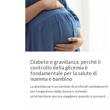
Diabete e gravidanza: perché il
controllo della glicemia è
fondamentale per la salute di
mamma e bambino
La gravidanza è un periodo di profondi cambiamenti
per l’organismo della donna e richiede
un’attenzione ancora maggiore quando è presente
il diabete. Che la condizione fosse già nota prima
del concepimento, come nel caso del diabete di