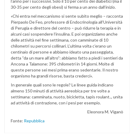
l’anno per i successivi. Solo il 10 per cento dei diabetici (ma il
30-35 per cento degli obesi) si ferma a un anno dall’inizio.
«Chi entra nel meccanismo si sente subito meglio – racconta
Pierpaolo De Feo, professore di Endocrinologia all’Università
di Perugia e direttore del centro – può ridurre la terapia e in
alcuni casi sospendere l’insulina. E poi organizziamo anche
delle attività nel fine settimana, con camminate di 10
chilometri su percorsi collinari. L’ultima volta c’erano un
centinaio di persone e abbiamo ideato una passeggiata,
detta “da un mare all’altro”: abbiamo fatto a piedi i sentieri da
Ancona a Talamone: 395 chilometri in 14 giorni. Molte di
queste persone sei mesi prima erano sedentarie. Il nostro
organismo ha grandi risorse, basta crederci».
In generale quali sono le regole? Le linee guida indicano
almeno 150 minuti di attività aereobica per tre volte a
settimana: camminata, nuoto, bicicletta, tapis roulant.., unita
ad attività di contrazione, con i pesi per esempio.
Eleonora M. Viganò
Fonte:
Repubblica