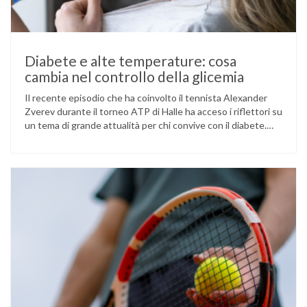
Diabete e alte temperature: cosa
cambia nel controllo della glicemia
Il recente episodio che ha coinvolto il tennista Alexander
Zverev durante il torneo ATP di Halle ha acceso i riflettori su
un tema di grande attualità per chi convive con il diabete.
L’atleta, che ha il diabete di tipo 1, ha raccontato che
un’anomalia nella rilevazione del sensore di monitoraggio del
glucosio lo aveva portato …