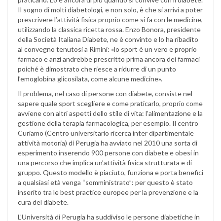
Il sogno di molti diabetologi, e non solo, è che si arrivi a poter
prescrivere l’attività fisica proprio come si fa con le medicine,
utilizzando la classica ricetta rossa. Enzo Bonora, presidente
della Società Italiana Diabete, ne è convinto e lo ha ribadito
al convegno tenutosi a Rimini: «lo sport è un vero e proprio
farmaco e anzi andrebbe prescritto prima ancora dei farmaci
poiché è dimostrato che riesce a ridurre di un punto
l’emoglobina glicosilata, come alcune medicine».
Il problema, nel caso di persone con diabete, consiste nel
sapere quale sport scegliere e come praticarlo, proprio come
avviene con altri aspetti dello stile di vita: l’alimentazione e la
gestione della terapia farmacologica, per esempio. Il centro
Curiamo (Centro universitario ricerca inter dipartimentale
attività motoria) di Perugia ha avviato nel 2010 una sorta di
esperimento inserendo 900 persone con diabete e obesi in
una percorso che implica un’attività fisica strutturata e di
gruppo. Questo modello è piaciuto, funziona e porta benefici
a qualsiasi età venga “somministrato”: per questo è stato
inserito tra le best practice europee per la prevenzione e la
cura del diabete.
L’Università di Perugia ha suddiviso le persone diabetiche in